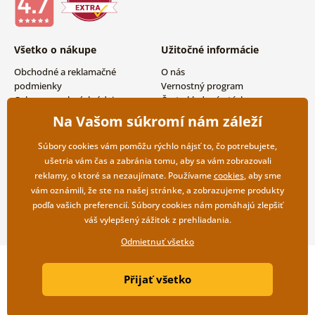
Všetko o nákupe
Užitočné informácie
Obchodné a reklamačné
O nás
podmienky
Vernostný program
Ochrana osobných údajov
Často kladené otázky
Možnosti dopravy a platby
Magazín
Na Vašom súkromí nám záleží
Vrátenie tovaru
Kontakty
Veľkoobchodná spolupráca
Súbory cookies vám pomôžu rýchlo nájsť to, čo potrebujete,
ušetria vám čas a zabránia tomu, aby sa vám zobrazovali
reklamy, o ktoré sa nezaujímate. Používame
cookies
, aby sme
vám oznámili, že ste na našej stránke, a zobrazujeme produkty
podľa vašich preferencií. Súbory cookies nám pomáhajú zlepšiť
váš vylepšený zážitok z prehliadania.
Odmietnuť všetko
Copyright ©2019 © Dovido.sk.
Přijať všetko
Webdesign
Litvanyi.sk
| E-shop vytvorila