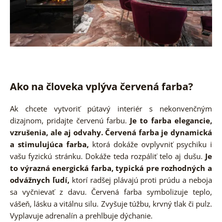
Ako na človeka vplýva červená farba?
Ak chcete vytvoriť pútavý interiér s nekonvenčným
dizajnom, pridajte červenú farbu.
Je to farba elegancie,
vzrušenia, ale aj odvahy. Červená farba je dynamická
a stimulujúca farba,
ktorá dokáže ovplyvniť psychiku i
vašu fyzickú stránku. Dokáže teda rozpáliť telo aj dušu.
Je
to výrazná energická farba, typická pre rozhodných a
odvážnych ľudí,
ktorí radšej plávajú proti prúdu a neboja
sa vyčnievať z davu. Červená farba symbolizuje teplo,
vášeň, lásku a vitálnu silu. Zvyšuje túžbu, krvný tlak či pulz.
Vyplavuje adrenalín a prehlbuje dýchanie.