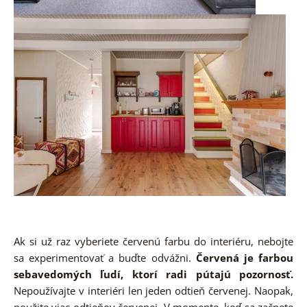
Ak si už raz vyberiete červenú farbu do interiéru, nebojte
sa experimentovať a buďte odvážni.
Červená je farbou
sebavedomých ľudí, ktorí radi pútajú pozornosť.
Nepoužívajte v interiéri len jeden odtieň červenej. Naopak,
použite viac odtieňov červenej. V momente, keď sa začnete