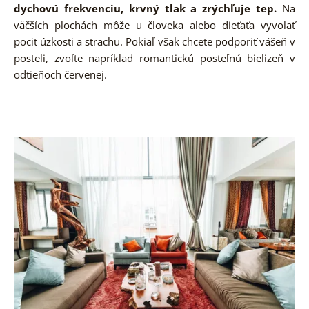
dychovú frekvenciu, krvný tlak a zrýchľuje tep.
Na
väčších plochách môže u človeka alebo dieťaťa vyvolať
pocit úzkosti a strachu. Pokiaľ však chcete podporiť vášeň v
posteli, zvoľte napríklad romantickú posteľnú bielizeň v
odtieňoch červenej.