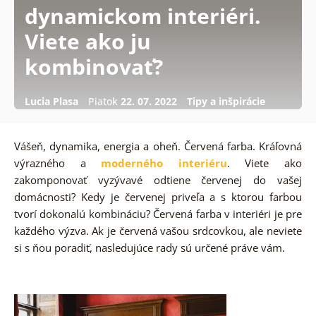
dynamickom interiéri.
Viete ako ju
kombinovať?
Lucia Plasa
Piatok
22. 07. 2022
Tipy a inšpirácie
Vášeň, dynamika, energia a oheň. Červená farba. Kráľovná
výrazného a
moderného interiéru
. Viete ako
zakomponovať vyzývavé odtiene červenej do vašej
domácnosti? Kedy je červenej priveľa a s ktorou farbou
tvorí dokonalú kombináciu? Červená farba v interiéri je pre
každého výzva. Ak je červená vašou srdcovkou, ale neviete
si s ňou poradiť, nasledujúce rady sú určené práve vám.