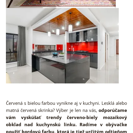
Červená s bielou farbou vynikne aj v kuchyni. Lesklá alebo
matná červená skrinka? Výber je len na vás,
odporúčame
vám vyskúšať trendy červeno-biely mozaikový
obklad nad kuchynskú linku. Radíme v obývačke
použiť bordovú farbu, ktorá je tiež určitým odtieňom