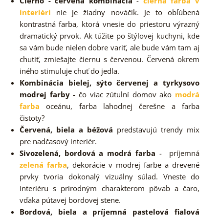
Čierno - červená kombinácia
-
čierna farba v
interiéri
nie je žiadny nováčik. Je to obľúbená
kontrastná farba, ktorá vnesie do priestoru výrazný
dramatický prvok. Ak túžite po štýlovej kuchyni, kde
sa vám bude nielen dobre variť, ale bude vám tam aj
chutiť, zmiešajte čiernu s červenou. Červená okrem
iného stimuluje chuť do jedla.
Kombinácia bielej, sýto červenej a tyrkysovo
modrej farby -
čo viac zútulní domov ako
modrá
farba
oceánu, farba lahodnej čerešne a farba
čistoty?
Červená, biela a béžová
predstavujú trendy mix
pre nadčasový interiér.
Sivozelená, bordová a modrá farba
- príjemná
zelená farba
, dekorácie v modrej farbe a drevené
prvky tvoria dokonalý vizuálny súlad. Vneste do
interiéru s prírodným charakterom pôvab a čaro,
vďaka pútavej bordovej stene.
Bordová, biela a príjemná pastelová fialová