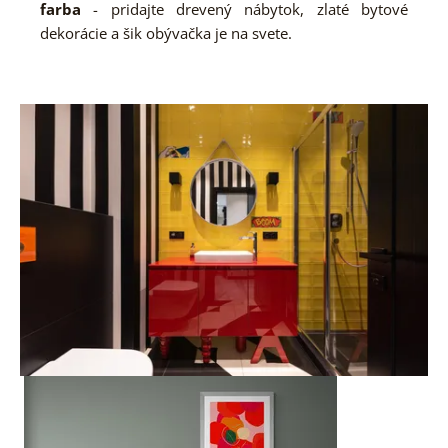
farba
- pridajte drevený nábytok, zlaté bytové
dekorácie a šik obývačka je na svete.