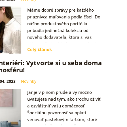
Máme dobré správy pre každého
priaznivca maľovania podľa čísel! Do
nášho produktového portfólia
pribudla jedinečná kolekcia od
nového dodávateľa, ktorá si vás
získa svojimi originálnymi motívmi,
Celý článok
no…
nteriéri: Vytvorte si u seba doma
mosféru!
 04. 2023
Novinky
Jar je v plnom prúde a vy možno
uvažujete nad tým, ako trochu oživiť
a ozvláštniť vašu domácnosť.
Špeciálnu pozornosť sa oplatí
venovať pastelovým farbám, ktoré
sú už niekoľko rokov veľkým