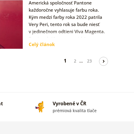
Americká spoločnosť Pantone
každoročne vyhlasuje farbu roka.
Kým medzi farby roka 2022 patrila
Very Peri, tento rok sa bude niesť
v jedinečnom odtieni Viva Magenta.
Ten je odvážny a energický, no…
Celý článok
1
…
2
23
nt
Vyrobené v ČR
prémiová kvalita tlače