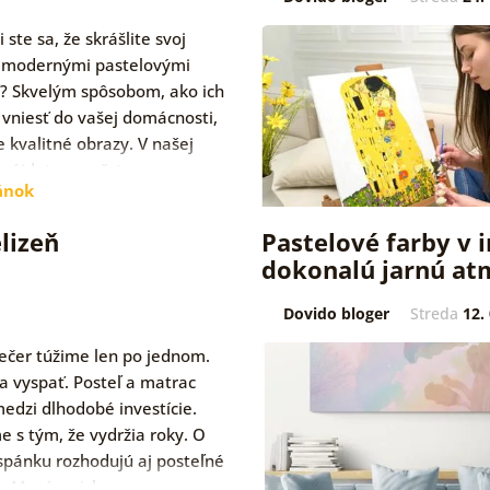
 ste sa, že skrášlite svoj
r modernými pastelovými
? Skvelým spôsobom, ako ich
vniesť do vašej domácnosti,
e kvalitné obrazy. V našej
 nájdete množstvo…
ánok
lizeň
Pastelové farby v i
dokonalú jarnú at
Dovido bloger
Streda
12.
ečer túžime len po jednom.
a vyspať. Posteľ a matrac
medzi dlhodobé investície.
e s tým, že vydržia roky. O
 spánku rozhodujú aj posteľné
y. Meníme ich…