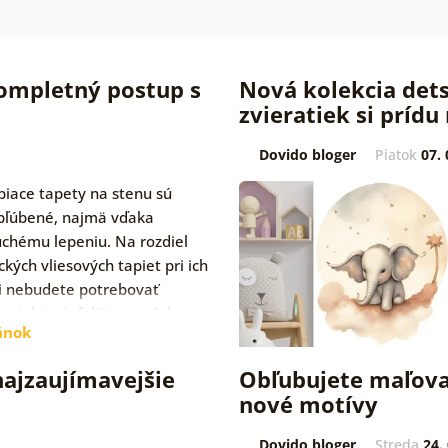
Kompletný postup s
Nová kolekcia dets
zvieratiek si prídu 
Dovido bloger
Piatok
07. 
iace tapety na stenu sú
bľúbené, najmä vďaka
chému lepeniu. Na rozdiel
ckých vliesových tapiet pri ich
ii nebudete potrebovať
 a niektoré ďalšie pomôcky.…
ánok
najzaujímavejšie
Obľubujete maľova
nové motívy
Dovido bloger
Streda
24.