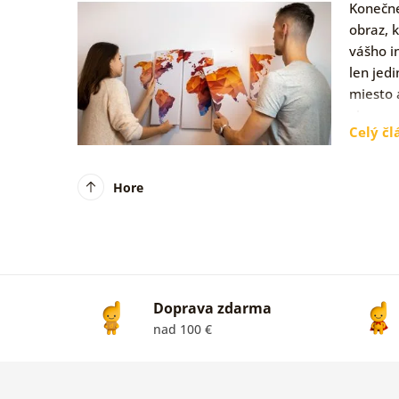
Konečne
obraz, 
vášho i
len jed
miesto 
viacero
Celý čl
Hore
Doprava zdarma
nad 100 €