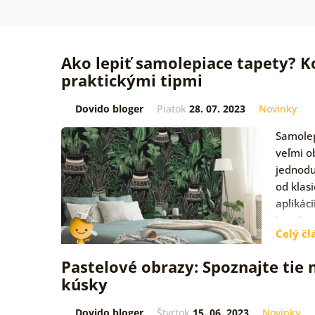
Ako lepiť samolepiace tapety? 
praktickými tipmi
Dovido bloger
Piatok
28. 07. 2023
Novinky
Samolep
veľmi o
jednodu
od klasi
aplikác
lepidlo
Celý čl
Pastelové obrazy: Spoznajte tie 
kúsky
Dovido bloger
Štvrtok
15. 06. 2023
Novinky