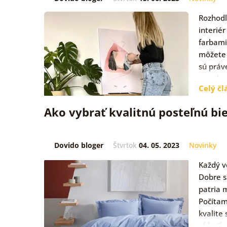
Rozhodli
interié
farbami
môžete 
sú práv
ponuke
Celý čl
Ako vybrať kvalitnú posteľnú bie
Dovido bloger
Štvrtok
04. 05. 2023
Novinky
Každý v
Dobre s
patria 
Počítam
kvalite
obliečk