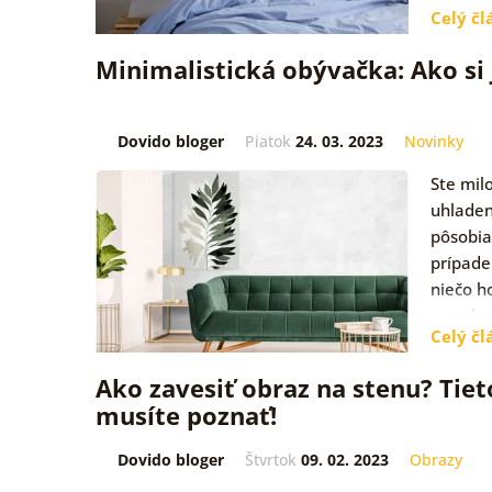
Celý čl
Minimalistická obývačka: Ako si 
Dovido bloger
Piatok
24. 03. 2023
Novinky
Ste mil
uhladen
pôsobia
prípade
niečo h
sa v dn
Celý čl
a niet 
Ako zavesiť obraz na stenu? Tiet
musíte poznať!
Dovido bloger
Štvrtok
09. 02. 2023
Obrazy