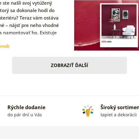
 ste našli svoj vytúžený
ktorý sa dokonale hodí do
nteriéru? Teraz vám ostáva
iné – nájsť pre neho vhodné
a namontovať ho. Existuje
 rôznych spôsobov, ako…
ánok
ZOBRAZIŤ ĎALŠÍ
Rýchle dodanie
Široký sortime
do pár dní u Vás
tapiet a dekorácii