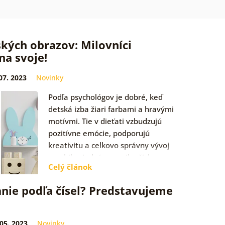
kých obrazov: Milovníci
na svoje!
07. 2023
Novinky
Podľa psychológov je dobré, keď
detská izba žiari farbami a hravými
motívmi. Tie v dieťati vzbudzujú
pozitívne emócie, podporujú
kreativitu a celkovo správny vývoj
psychiky. Jedným z najlepších…
Celý článok
nie podľa čísel? Predstavujeme
 05. 2023
Novinky