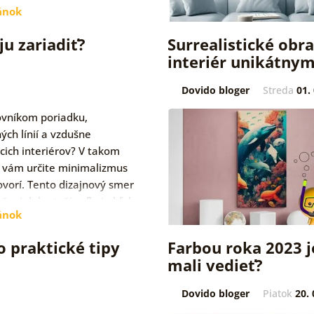
ánok
ju zariadiť?
Surrealistické obr
interiér unikátnym
Dovido bloger
Streda
01.
ovníkom poriadku,
ých línií a vzdušne
cich interiérov? V takom
 vám určite minimalizmus
ovorí. Tento dizajnový smer
ešnej dobe teší veľkej obľube
ánok
sa…
o praktické tipy
Farbou roka 2023 j
mali vedieť?
Dovido bloger
Piatok
20. 