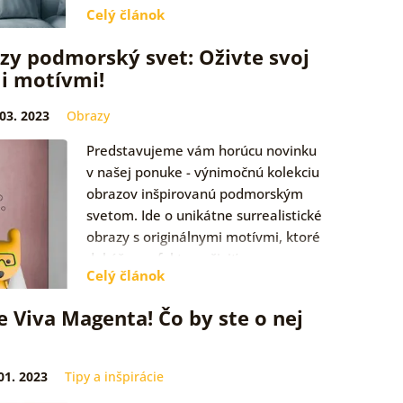
Celý článok
trendom.…
azy podmorský svet: Oživte svoj
i motívmi!
 03. 2023
Obrazy
Predstavujeme vám horúcu novinku
v našej ponuke - výnimočnú kolekciu
obrazov inšpirovanú podmorským
svetom. Ide o unikátne surrealistické
obrazy s originálnymi motívmi, ktoré
dokážu perfektne oživiť…
Celý článok
e Viva Magenta! Čo by ste o nej
01. 2023
Tipy a inšpirácie