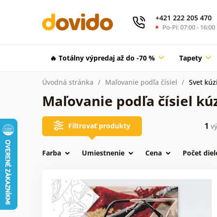
+421 222 205 470
Po-Pi: 07:00 - 16:00
🔥 Totálny výpredaj až do -70 %
Tapety
Úvodná stránka
Maľovanie podľa čísiel
Svet kúz
Maľovanie podľa čísiel kú
1
Filtrovať produkty
vý
Farba
Umiestnenie
Cena
Počet diel