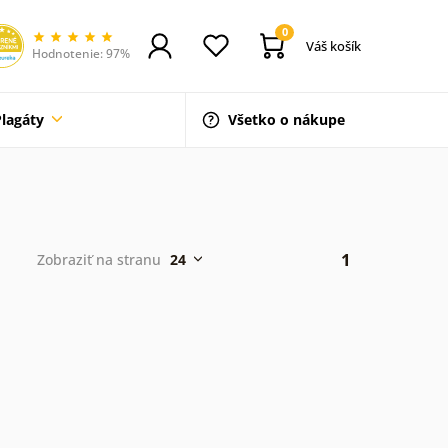
0
Váš košík
Hodnotenie: 97%
Plagáty
Všetko o nákupe
1
Zobraziť na stranu
24