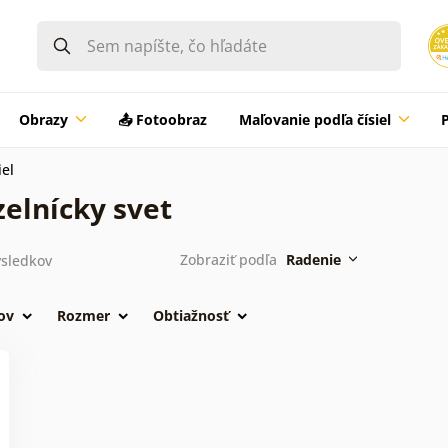
Obrazy
📤 Fotoobraz
Maľovanie podľa čísiel
iel
zelnícky svet
Zobraziť podľa
Radenie
sledkov
ov
Rozmer
Obtiažnosť