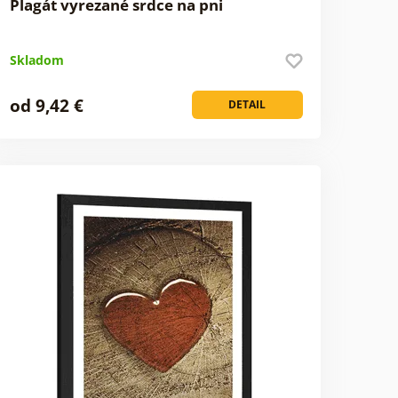
Plagát vyrezané srdce na pni
Skladom
od 9,42 €
DETAIL