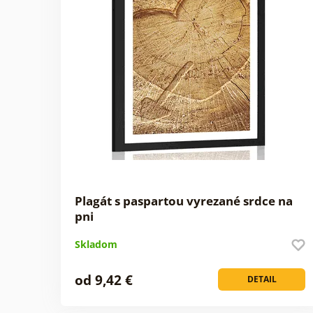
Plagát s paspartou vyrezané srdce na
pni
Skladom
od 9,42 €
DETAIL