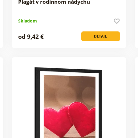
Plagát v rodinnom nádychu
Skladom
od 9,42 €
DETAIL