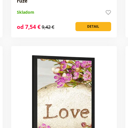
ruže
Skladom
od 7,54 €
9,42 €
DETAIL