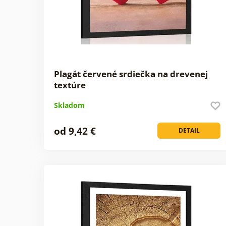
Plagát červené srdiečka na drevenej
textúre
Skladom
od 9,42 €
DETAIL