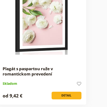
Plagát s paspartou ruže v
romantickom prevedení
Skladom
od 9,42 €
DETAIL