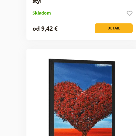
štýl
Skladom
od 9,42 €
DETAIL