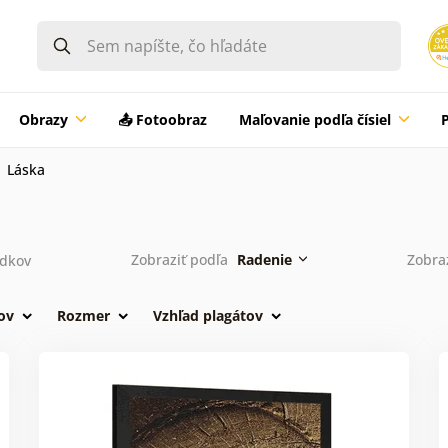
Obrazy
📤 Fotoobraz
Maľovanie podľa čísiel
Láska
Zobraziť podľa
Radenie
Zobra
edkov
ov
Rozmer
Vzhľad plagátov