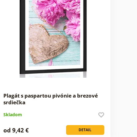
Plagát s paspartou pivónie a brezové
srdiečka
Skladom
od 9,42 €
DETAIL