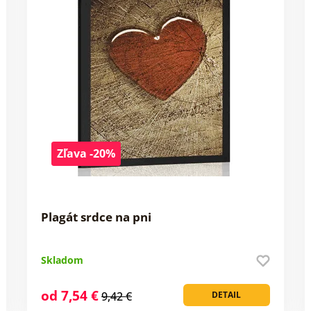
Zľava -20%
Plagát srdce na pni
Skladom
od 7,54 €
9,42 €
DETAIL