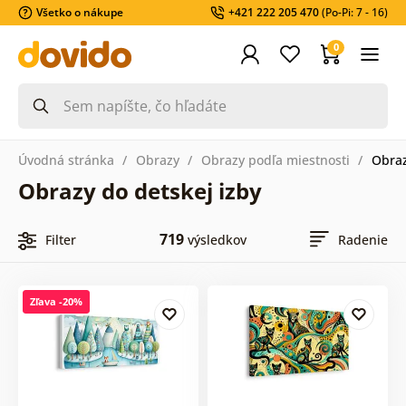
Všetko o nákupe
+421 222 205 470
(Po-Pi: 7 - 16)
0
Úvodná stránka
Obrazy
Obrazy podľa miestnosti
Obraz
Obrazy do detskej izby
719
Filter
výsledkov
Radenie
Zľava -20%