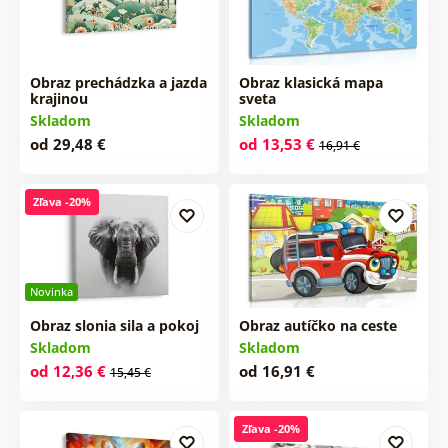
Obraz prechádzka a jazda
Obraz klasická mapa
krajinou
sveta
Skladom
Skladom
od 29,48 €
od 13,53 €
16,91 €
Zľava -20%
Novinka
Obraz slonia sila a pokoj
Obraz autíčko na ceste
Skladom
Skladom
od 12,36 €
od 16,91 €
15,45 €
Zľava -20%