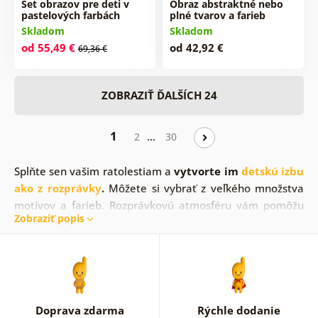
Set obrazov pre deti v
Obraz abstraktné nebo
pastelových farbách
plné tvarov a farieb
Skladom
Skladom
od 55,49 €
od 42,92 €
69,36 €
ZOBRAZIŤ ĎALŠÍCH 24
1
…
2
30
Splňte sen vašim ratolestiam a
vytvorte im
detskú izbu
ako z rozprávky
.
Môžete si vybrať z veľkého množstva
motívov a farieb. Rozprávkovú atmosféru vám pomôžu
Zobraziť popis
dotvoriť obrazy na stenu. Obrazy do detskej izby sú
skvelou voľbou! Je len na vás či si vyberiete
detské
obrazy
na plátne so zvieratkami alebo zvolíte inú
pestrofarebnú alternatívu. Nech sa rozhodnete
akokoľvek, obraz do detskej izby
podporí fantáziu a
myseľ
vašich detí. Urobte vašim ratolestiam radosť a
Doprava zdarma
Rýchle dodanie