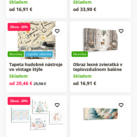
Skladom
Skladom
od 16,91 €
od 33,90 €
Zľava -20%
Novinka
Lepidlo zdarma
Novinka
Tapeta hudobné nástroje
Obraz lesné zvieratká v
vo vintage štýle
teplovzdušnom balóne
Skladom
Skladom
od 20,46 €
od 16,91 €
25,58 €
Zľava -20%