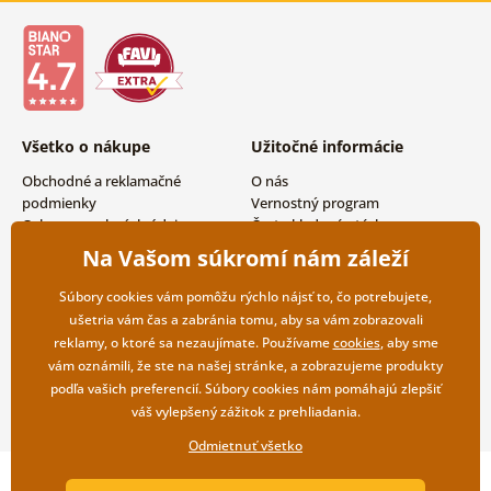
Všetko o nákupe
Užitočné informácie
Obchodné a reklamačné
O nás
podmienky
Vernostný program
Ochrana osobných údajov
Často kladené otázky
Možnosti dopravy a platby
Magazín
Na Vašom súkromí nám záleží
Vrátenie tovaru
Kontakty
Veľkoobchodná spolupráca
Súbory cookies vám pomôžu rýchlo nájsť to, čo potrebujete,
ušetria vám čas a zabránia tomu, aby sa vám zobrazovali
reklamy, o ktoré sa nezaujímate. Používame
cookies
, aby sme
vám oznámili, že ste na našej stránke, a zobrazujeme produkty
podľa vašich preferencií. Súbory cookies nám pomáhajú zlepšiť
váš vylepšený zážitok z prehliadania.
Odmietnuť všetko
Copyright ©2019 © Dovido.sk.