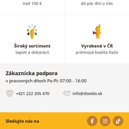
prezrite si našu ponuku obrazov do detskej izby.
nad 100 €
do pár dní u Vás
Široký sortiment
Vyrobené v ČR
tapiet a dekorácii
prémiová kvalita tlače
Zákaznícka podpora
v pracovných dňoch Po-Pi: 07:00 - 16:00
+421 222 205 470
info@dovido.sk
Sledujte nás na