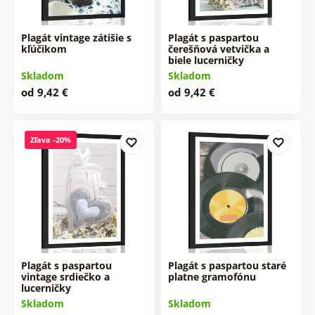
Plagát vintage zátišie s
Plagát s paspartou
kľúčikom
čerešňová vetvička a
biele lucerničky
Skladom
Skladom
od 9,42 €
od 9,42 €
Zľava -20%
Plagát s paspartou
Plagát s paspartou staré
vintage srdiečko a
platne gramofónu
lucerničky
Skladom
Skladom