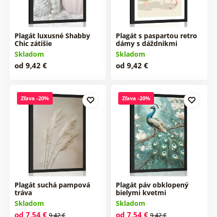
Plagát luxusné Shabby
Plagát s paspartou retro
Chic zátišie
dámy s dáždnikmi
Skladom
Skladom
od 9,42 €
od 9,42 €
Zľava -20%
Zľava -20%
Plagát suchá pampová
Plagát páv obklopený
tráva
bielymi kvetmi
Skladom
Skladom
od 7,54 €
od 7,54 €
9,42 €
9,42 €