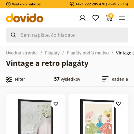
Všetko o nákupe
+421 222 205 470
(Po-Pi: 7 - 16)
0
Úvodná stránka
Plagáty
Plagáty podľa motívu
Vintage a
Vintage a retro plagáty
57
Filter
výsledkov
Radenie