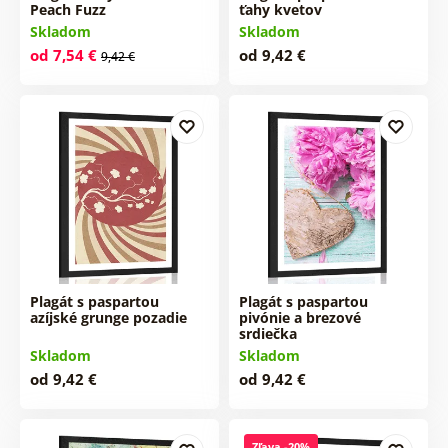
Peach Fuzz
ťahy kvetov
Skladom
Skladom
od 7,54 €
od 9,42 €
9,42 €
Plagát s paspartou
Plagát s paspartou
azíjské grunge pozadie
pivónie a brezové
srdiečka
Skladom
Skladom
od 9,42 €
od 9,42 €
Zľava -20%