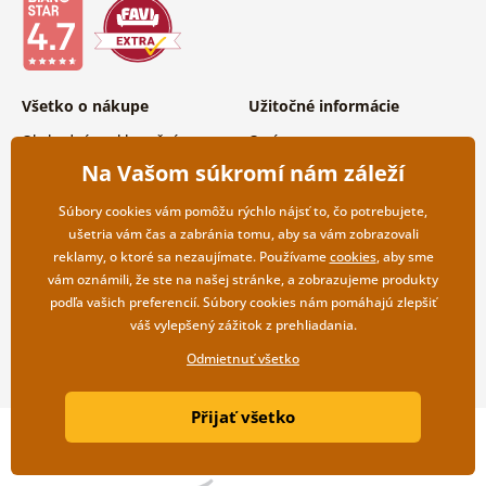
Všetko o nákupe
Užitočné informácie
Obchodné a reklamačné
O nás
podmienky
Vernostný program
Na Vašom súkromí nám záleží
Ochrana osobných údajov
Často kladené otázky
Možnosti dopravy a platby
Magazín
Súbory cookies vám pomôžu rýchlo nájsť to, čo potrebujete,
Vrátenie tovaru
Kontakty
ušetria vám čas a zabránia tomu, aby sa vám zobrazovali
Veľkoobchodná spolupráca
reklamy, o ktoré sa nezaujímate. Používame
cookies
, aby sme
vám oznámili, že ste na našej stránke, a zobrazujeme produkty
podľa vašich preferencií. Súbory cookies nám pomáhajú zlepšiť
váš vylepšený zážitok z prehliadania.
Odmietnuť všetko
Přijať všetko
Copyright ©2019 © Dovido.sk.
Webdesign
Litvanyi.sk
| E-shop vytvorila