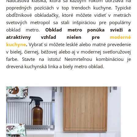
Nadčasová klasika, ktorá sa každým rokom udržiava na
popredných pozíciách v top trendoch kuchyne. Typické
obdĺžnikové obkladačky, ktoré môžete vidieť v metrách
svetových metropol sa stali inšpiráciou pre populárny
obklad metro.
Obklad metro ponúka svieži a
atraktívny vzhľad nielen pre
moderné
kuchyne
.
Vybrať si môžete lesklé alebo matné prevedenie
v bielej, čiernej, béžovej alebo aj v modernej svetloružovej
farbe. Stavte na istotu! Nesmrteľnou kombináciou je
drevená kuchynská linka a biely metro obklad.