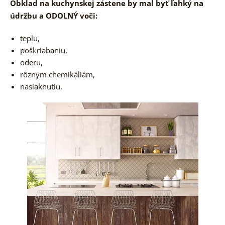
Obklad na kuchynskej zástene by mal byť ľahký na
údržbu a ODOLNÝ voči:
teplu,
poškriabaniu,
oderu,
rôznym chemikáliám,
nasiaknutiu.