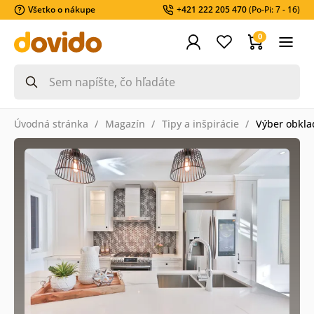
Všetko o nákupe
+421 222 205 470
(Po-Pi: 7 - 16)
0
Úvodná stránka
Magazín
Tipy a inšpirácie
Výber obkla