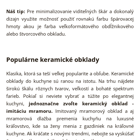
Náš tip:
Pre minimalizovanie viditeľných škár a dokonalý
dizajn využite možnosť použiť rovnakú farbu špárovacej
hmoty akou je farba veľkoformátového obdĺžnikového
alebo štvorcového obkladu.
Populárne keramické obklady
Klasika, ktorá sa teší veľkej popularite a obľube. Keramické
obklady do kuchyne sú ranou na istotu. Na trhu nájdete
širokú škálu rôznych tvarov, veľkostí a bohaté spektrum
farieb. Pokiaľ si neviete vybrať a túžite po elegantnej
kuchyni,
jednoznačne zvoľte keramický obklad -
imitáciu mramoru.
Imitovaný mramorový obklad a aj
mramorová dlažba premenia kuchyňu na luxusné
kráľovstvo, kde sa ženy menia z gazdiniek na kráľovné
kuchyne. Ak kráčate s novými trendmi, nebojte sa vyskúšať