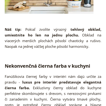
Náš tip:
Pokiaľ zvolíte výrazný
tehlový obklad,
umiestnite ho len na jednu plochu.
Obklad na
viacerých menších plochách pôsobí chaoticky a rušivo.
Naopak na jednej väčšej ploche pôsobí harmonicky.
Nekonvenčná čierna farba v kuchyni
Fanúšikovia čiernej farby v interiéri nám dajú určite za
pravdu -
luxus pre interiér predstavuje elegantná
čierna farba.
Exkluzívny čierny obklad do kuchyne
perfektne skombinujete s drevom, s nerezovými prvkami
či zariadením v kuchyni. Čierna vytvára tmavé plochy,
preto je potrebné čierny obklad správne a hlavne