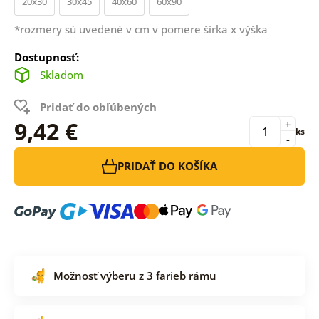
20x30
30x45
40x60
60x90
*rozmery sú uvedené v cm v pomere šírka x výška
Dostupnosť:
Skladom
Pridať do obľúbených
9,42 €
+
ks
-
PRIDAŤ DO KOŠÍKA
Možnosť výberu z 3 farieb rámu