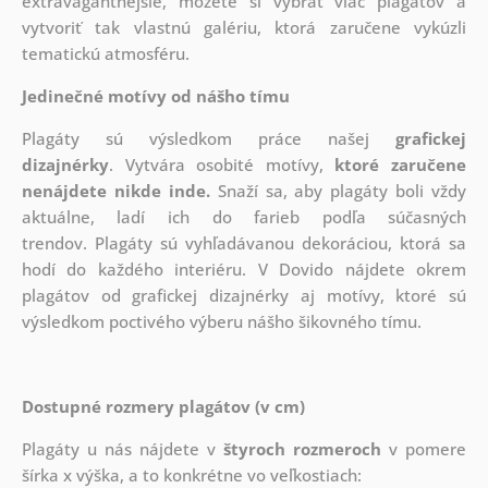
extravagantnejšie, môžete si vybrať viac plagátov a
vytvoriť tak vlastnú galériu, ktorá zaručene vykúzli
tematickú atmosféru.
Jedinečné motívy od nášho tímu
Plagáty sú výsledkom práce našej
grafickej
dizajnérky
. Vytvára osobité motívy,
ktoré zaručene
nenájdete nikde inde.
Snaží sa, aby plagáty boli vždy
aktuálne, ladí ich do farieb podľa súčasných
trendov. Plagáty sú vyhľadávanou dekoráciou, ktorá sa
hodí do každého interiéru. V Dovido nájdete okrem
plagátov od grafickej dizajnérky aj motívy, ktoré sú
výsledkom poctivého výberu nášho šikovného tímu.
Dostupné rozmery plagátov (v cm)
Plagáty u nás nájdete v
štyroch rozmeroch
v pomere
šírka x výška, a to konkrétne vo veľkostiach: