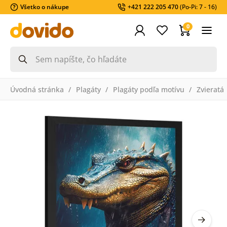
Všetko o nákupe
+421 222 205 470
(Po-Pi: 7 - 16)
0
Úvodná stránka
Plagáty
Plagáty podľa motívu
Zvieratá