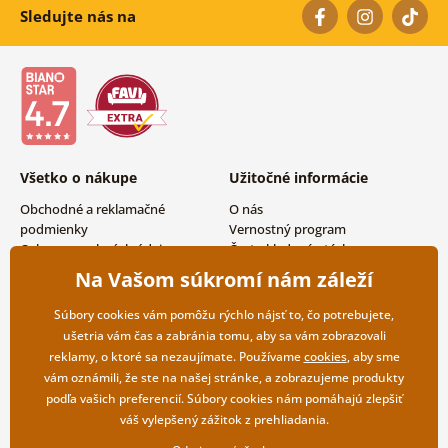
Sledujte nás na
Všetko o nákupe
Užitočné informácie
Obchodné a reklamačné
O nás
podmienky
Vernostný program
Ochrana osobných údajov
Často kladené otázky
Možnosti dopravy a platby
Magazín
Na Vašom súkromí nám záleží
Vrátenie tovaru
Kontakty
Veľkoobchodná spolupráca
Súbory cookies vám pomôžu rýchlo nájsť to, čo potrebujete,
ušetria vám čas a zabránia tomu, aby sa vám zobrazovali
reklamy, o ktoré sa nezaujímate. Používame
cookies
, aby sme
vám oznámili, že ste na našej stránke, a zobrazujeme produkty
podľa vašich preferencií. Súbory cookies nám pomáhajú zlepšiť
váš vylepšený zážitok z prehliadania.