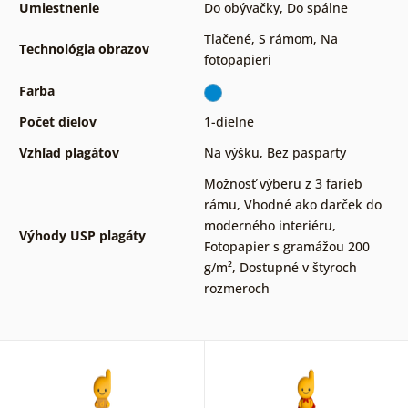
Umiestnenie
Do obývačky
,
Do spálne
Tlačené
,
S rámom
,
Na
Technológia obrazov
fotopapieri
Farba
Počet dielov
1-dielne
Vzhľad plagátov
Na výšku
,
Bez pasparty
Možnosť výberu z 3 farieb
rámu
,
Vhodné ako darček do
moderného interiéru
,
Výhody USP plagáty
Fotopapier s gramážou 200
g/m²
,
Dostupné v štyroch
rozmeroch