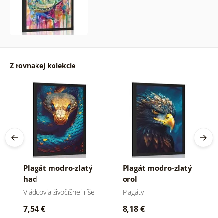
Z rovnakej kolekcie
Plagát modro-zlatý
Plagát modro-zlatý
had
orol
Vládcovia živočíšnej ríše
Plagáty
7,54 €
8,18 €