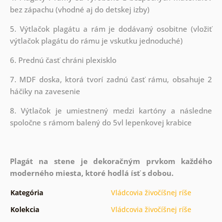
bez zápachu (vhodné aj do detskej izby)
5. Výtlačok plagátu a rám je dodávaný osobitne (vložiť
výtlačok plagátu do rámu je vskutku jednoduché)
6. Prednú časť chráni plexisklo
7. MDF doska, ktorá tvorí zadnú časť rámu, obsahuje 2
háčiky na zavesenie
8. Výtlačok je umiestnený medzi kartóny a následne
spoločne s rámom balený do 5vl lepenkovej krabice
Plagát na stene je dekoračným prvkom každého
moderného miesta, ktoré hodlá ísť s dobou.
Kategória
Vládcovia živočíšnej ríše
Kolekcia
Vládcovia živočíšnej ríše