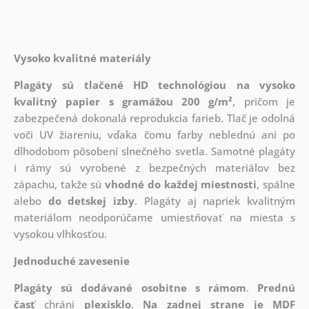
Vysoko kvalitné materiály
Plagáty sú tlačené HD technológiou na vysoko
kvalitný papier s gramážou 200 g/m²
, pričom je
zabezpečená dokonalá reprodukcia farieb. Tlač je odolná
voči UV žiareniu, vďaka čomu farby neblednú ani po
dlhodobom pôsobení slnečného svetla. Samotné plagáty
i rámy sú vyrobené z bezpečných materiálov bez
zápachu, takže sú
vhodné do každej miestnosti
, spálne
alebo
do detskej izby
. Plagáty aj napriek kvalitným
materiálom neodporúčame umiestňovať na miesta s
vysokou vlhkosťou.
Jednoduché zavesenie
Plagáty sú dodávané osobitne s rámom
.
Prednú
časť
chráni
plexisklo
.
Na zadnej strane je
MDF