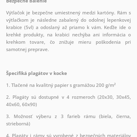
Bezpečné balenie
Výtlačok je bezpečne umiestnený medzi kartóny. Rám s
výtlačkom je následne zabalený do odolnej lepenkovej
krabice (5vl) a odoslaný až priamo k vám. Keďže ide o
krehké produkty, na krabici nechýba ani informácia o
krehkom tovare, čo znižuje mieru poškodenia pri
samotnej preprave.
Špecifiká plagátov v kocke
1. Tlačené na kvalitný papier s gramážou 200 g/m²
2. Plagáty sú dostupné v 4 rozmeroch (20x30, 30x45,
40x60, 60x90)
3. Možnosť výberu z 3 farieb rámu (biela, čierna,
strieborná)
4. Plagáty i rámy sú vyrobené z bezpečných materiálov