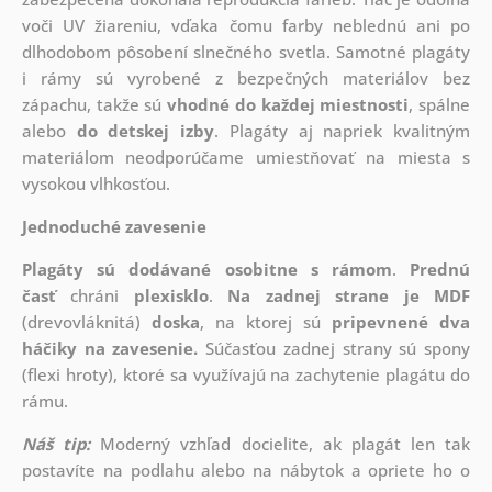
voči UV žiareniu, vďaka čomu farby neblednú ani po
dlhodobom pôsobení slnečného svetla. Samotné plagáty
i rámy sú vyrobené z bezpečných materiálov bez
zápachu, takže sú
vhodné do každej miestnosti
, spálne
alebo
do detskej izby
. Plagáty aj napriek kvalitným
materiálom neodporúčame umiestňovať na miesta s
vysokou vlhkosťou.
Jednoduché zavesenie
Plagáty sú dodávané osobitne s rámom
.
Prednú
časť
chráni
plexisklo
.
Na zadnej strane je
MDF
(drevovláknitá)
doska
, na ktorej sú
pripevnené dva
háčiky na zavesenie.
Súčasťou zadnej strany sú spony
(flexi hroty), ktoré sa využívajú na zachytenie plagátu do
rámu.
Náš tip:
Moderný vzhľad docielite, ak plagát len tak
postavíte na podlahu alebo na nábytok a opriete ho o