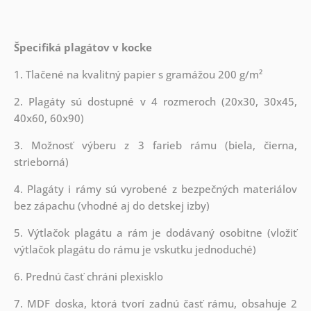
Špecifiká plagátov v kocke
1. Tlačené na kvalitný papier s gramážou 200 g/m²
2. Plagáty sú dostupné v 4 rozmeroch (20x30, 30x45,
40x60, 60x90)
3. Možnosť výberu z 3 farieb rámu (biela, čierna,
strieborná)
4. Plagáty i rámy sú vyrobené z bezpečných materiálov
bez zápachu (vhodné aj do detskej izby)
5. Výtlačok plagátu a rám je dodávaný osobitne (vložiť
výtlačok plagátu do rámu je vskutku jednoduché)
6. Prednú časť chráni plexisklo
7. MDF doska, ktorá tvorí zadnú časť rámu, obsahuje 2