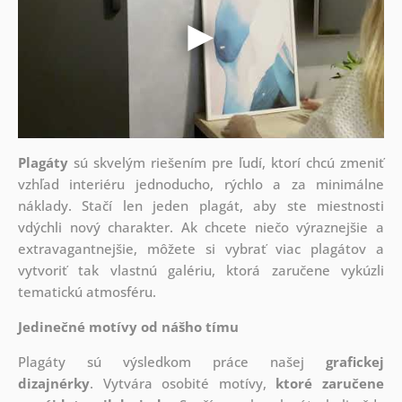
Plagáty
sú skvelým riešením pre ľudí, ktorí chcú zmeniť
vzhľad interiéru jednoducho, rýchlo a za minimálne
náklady. Stačí len jeden plagát, aby ste miestnosti
vdýchli nový charakter. Ak chcete niečo výraznejšie a
extravagantnejšie, môžete si vybrať viac plagátov a
vytvoriť tak vlastnú galériu, ktorá zaručene vykúzli
tematickú atmosféru.
Jedinečné motívy od nášho tímu
Plagáty sú výsledkom práce našej
grafickej
dizajnérky
. Vytvára osobité motívy,
ktoré zaručene