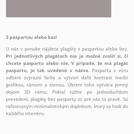
S paspartou alebo bez!
U nás v ponuke nájdete plagáty s paspartou alebo bez.
Pri jednotlivých plagátoch nie je možné zvoliť si, či
chcete paspartu alebo nie.
V prípade, že má plagát
paspartu, je tak uvedené v názve.
Pasparta v ecru
odtieni zvýrazní farby a vytvorí ďalší kontrast medzi
grafikou, rámom a stenou. Okrem toho vytvára jemný
dojem 3D rámu. Pokiaľ túžite po jednoduchšom
prevedení, plagáty bez pasparty sú pre vás to pravé. Sú
rafinovaným minimalistickým doplnkom, ktorý sa hodí do
každého interiéru.