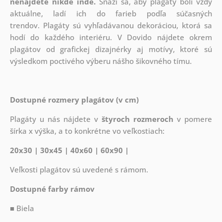
nenájdete nikde inde.
Snaží sa, aby plagáty boli vždy
aktuálne, ladí ich do farieb podľa súčasných
trendov. Plagáty sú vyhľadávanou dekoráciou, ktorá sa
hodí do každého interiéru. V Dovido nájdete okrem
plagátov od grafickej dizajnérky aj motívy, ktoré sú
výsledkom poctivého výberu nášho šikovného tímu.
Dostupné rozmery plagátov (v cm)
Plagáty u nás nájdete v
štyroch rozmeroch
v pomere
šírka x výška, a to konkrétne vo veľkostiach:
20x30 | 30x45 | 40x60 | 60x90 |
Veľkosti plagátov sú uvedené s rámom.
Dostupné farby rámov
■ Biela