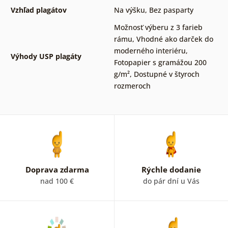
Vzhľad plagátov
Na výšku
,
Bez pasparty
Možnosť výberu z 3 farieb
rámu
,
Vhodné ako darček do
moderného interiéru
,
Výhody USP plagáty
Fotopapier s gramážou 200
g/m²
,
Dostupné v štyroch
rozmeroch
Doprava zdarma
Rýchle dodanie
nad 100 €
do pár dní u Vás