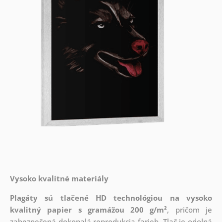
Vysoko kvalitné materiály
Plagáty sú tlačené HD technológiou na vysoko
kvalitný papier s gramážou 200 g/m²
, pričom je
zabezpečená dokonalá reprodukcia farieb. Tlač je odolná