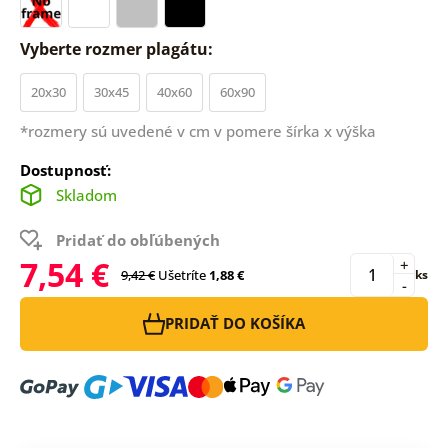
Vyberte rozmer plagátu:
20x30
30x45
40x60
60x90
*rozmery sú uvedené v cm v pomere šírka x výška
Dostupnosť:
Skladom
Pridať do obľúbených
7,54 €
+
9,42 €
Ušetríte
1,88 €
ks
-
PRIDAŤ DO KOŠÍKA