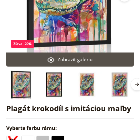
Zľava -20%
Zobraziť galériu
Plagát krokodíl s imitáciou maľby
Vyberte farbu rámu: