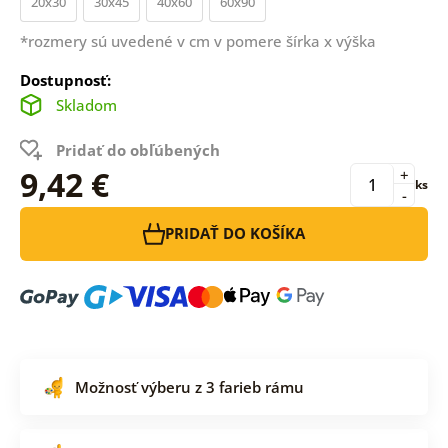
20x30
30x45
40x60
60x90
*rozmery sú uvedené v cm v pomere šírka x výška
Dostupnosť:
Skladom
Pridať do obľúbených
9,42 €
+
ks
-
PRIDAŤ DO KOŠÍKA
Možnosť výberu z 3 farieb rámu