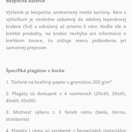
Bezpečné balenie
Výtlačok je bezpečne umiestnený medzi kartóny. Rám s
výtlačkom je následne zabalený do odolnej lepenkovej
krabice (5vl) a odoslaný až priamo k vám. Keďže ide o
krehké produkty, na krabici nechýba ani informácia o
krehkom tovare, čo znižuje mieru poškodenia pri
samotnej preprave.
Špecifiká plagátov v kocke
1. Tlačené na kvalitný papier s gramážou 200 g/m²
2. Plagáty sú dostupné v 4 rozmeroch (20x30, 30x45,
40x60, 60x90)
3. Možnosť výberu z 3 farieb rámu (biela, čierna,
strieborná)
4. Plagáty i rámy sú vyrobené z bezpečných materiálov