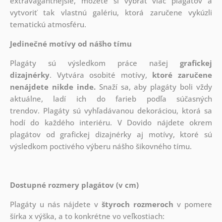
extravagantnejšie, môžete si vybrať viac plagátov a
vytvoriť tak vlastnú galériu, ktorá zaručene vykúzli
tematickú atmosféru.
Jedinečné motívy od nášho tímu
Plagáty sú výsledkom práce našej
grafickej
dizajnérky
. Vytvára osobité motívy,
ktoré zaručene
nenájdete nikde inde.
Snaží sa, aby plagáty boli vždy
aktuálne, ladí ich do farieb podľa súčasných
trendov. Plagáty sú vyhľadávanou dekoráciou, ktorá sa
hodí do každého interiéru. V Dovido nájdete okrem
plagátov od grafickej dizajnérky aj motívy, ktoré sú
výsledkom poctivého výberu nášho šikovného tímu.
Dostupné rozmery plagátov (v cm)
Plagáty u nás nájdete v
štyroch rozmeroch
v pomere
šírka x výška, a to konkrétne vo veľkostiach: