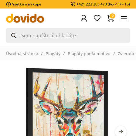
Všetko o nákupe
+421 222 205 470
(Po-Pi: 7 - 16)
0
Úvodná stránka
Plagáty
Plagáty podľa motívu
Zvieratá