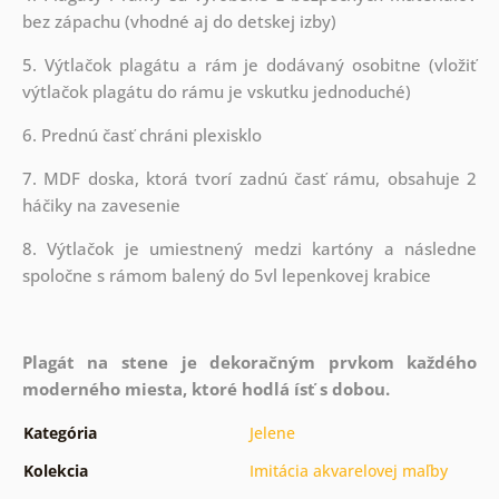
bez zápachu (vhodné aj do detskej izby)
5. Výtlačok plagátu a rám je dodávaný osobitne (vložiť
výtlačok plagátu do rámu je vskutku jednoduché)
6. Prednú časť chráni plexisklo
7. MDF doska, ktorá tvorí zadnú časť rámu, obsahuje 2
háčiky na zavesenie
8. Výtlačok je umiestnený medzi kartóny a následne
spoločne s rámom balený do 5vl lepenkovej krabice
Plagát na stene je dekoračným prvkom každého
moderného miesta, ktoré hodlá ísť s dobou.
Kategória
Jelene
Kolekcia
Imitácia akvarelovej maľby