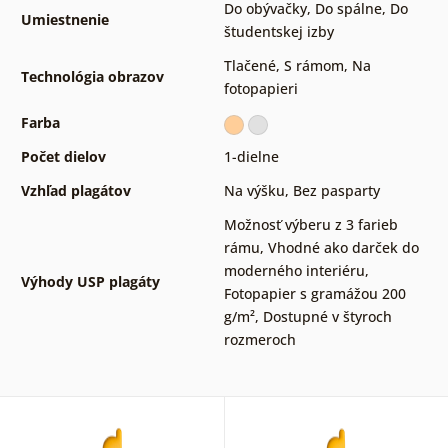
Do obývačky
,
Do spálne
,
Do
Umiestnenie
študentskej izby
Tlačené
,
S rámom
,
Na
Technológia obrazov
fotopapieri
Farba
Počet dielov
1-dielne
Vzhľad plagátov
Na výšku
,
Bez pasparty
Možnosť výberu z 3 farieb
rámu
,
Vhodné ako darček do
moderného interiéru
,
Výhody USP plagáty
Fotopapier s gramážou 200
g/m²
,
Dostupné v štyroch
rozmeroch