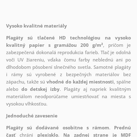
Vysoko kvalitné materiály
Plagáty sú tlačené HD technológiou na vysoko
kvalitný papier s gramážou 200 g/m²
, pričom je
zabezpečená dokonalá reprodukcia farieb. Tlač je odolná
voči UV žiareniu, vďaka čomu farby neblednú ani po
dlhodobom pôsobení slnečného svetla. Samotné plagáty
i rámy sú vyrobené z bezpečných materiálov bez
zápachu, takže sú
vhodné do každej miestnosti
, spálne
alebo
do detskej izby
. Plagáty aj napriek kvalitným
materiálom neodporúčame umiestňovať na miesta s
vysokou vlhkosťou.
Jednoduché zavesenie
Plagáty sú dodávané osobitne s rámom
.
Prednú
časť
chráni
plexisklo
.
Na zadnej strane je
MDF