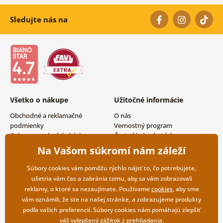
Sledujte nás na
Všetko o nákupe
Užitočné informácie
Obchodné a reklamačné
O nás
podmienky
Vernostný program
Ochrana osobných údajov
Často kladené otázky
Možnosti dopravy a platby
Magazín
Na Vašom súkromí nám záleží
Vrátenie tovaru
Kontakty
Veľkoobchodná spolupráca
Súbory cookies vám pomôžu rýchlo nájsť to, čo potrebujete,
ušetria vám čas a zabránia tomu, aby sa vám zobrazovali
reklamy, o ktoré sa nezaujímate. Používame
cookies
, aby sme
vám oznámili, že ste na našej stránke, a zobrazujeme produkty
podľa vašich preferencií. Súbory cookies nám pomáhajú zlepšiť
váš vylepšený zážitok z prehliadania.