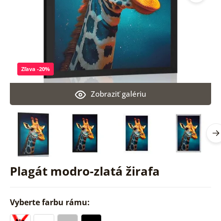
Zľava -20%
Zobraziť galériu
Plagát modro-zlatá žirafa
Vyberte farbu rámu: