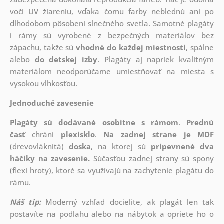
voči UV žiareniu, vďaka čomu farby neblednú ani po
dlhodobom pôsobení slnečného svetla. Samotné plagáty
i rámy sú vyrobené z bezpečných materiálov bez
zápachu, takže sú
vhodné do každej miestnosti
, spálne
alebo
do detskej izby
. Plagáty aj napriek kvalitným
materiálom neodporúčame umiestňovať na miesta s
vysokou vlhkosťou.
Jednoduché zavesenie
Plagáty sú dodávané osobitne s rámom
.
Prednú
časť
chráni
plexisklo
.
Na zadnej strane je
MDF
(drevovláknitá)
doska
, na ktorej sú
pripevnené dva
háčiky na zavesenie.
Súčasťou zadnej strany sú spony
(flexi hroty), ktoré sa využívajú na zachytenie plagátu do
rámu.
Náš tip:
Moderný vzhľad docielite, ak plagát len tak
postavíte na podlahu alebo na nábytok a opriete ho o