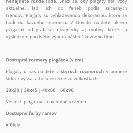
nenájdete nikde inde.
Snaží sa, aby plagáty boli vždy
aktuálne, ladí ich do farieb podľa súčasných
trendov. Plagáty sú vyhľadávanou dekoráciou, ktorá sa
hodí do každého interiéru. V Dovido nájdete okrem
plagátov od grafickej dizajnérky aj motívy, ktoré sú
výsledkom poctivého výberu nášho šikovného tímu.
Dostupné rozmery plagátov (v cm)
Plagáty u nás nájdete v
štyroch rozmeroch
v pomere
šírka x výška, a to konkrétne vo veľkostiach:
20x30 | 30x45 | 40x60 | 60x90 |
Veľkosti plagátov sú uvedené s rámom.
Dostupné farby rámov
■ Biela