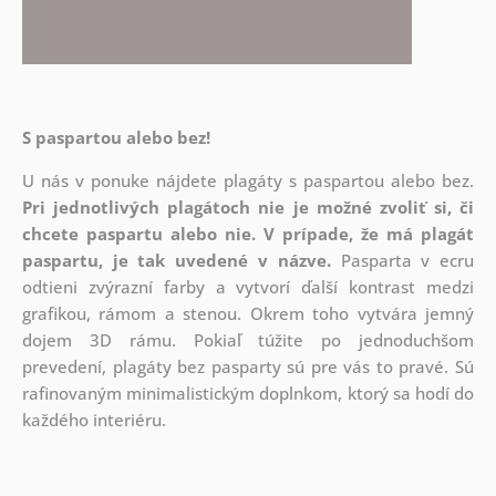
S paspartou alebo bez!
U nás v ponuke nájdete plagáty s paspartou alebo bez.
Pri jednotlivých plagátoch nie je možné zvoliť si, či
chcete paspartu alebo nie.
V prípade, že má plagát
paspartu, je tak uvedené v názve.
Pasparta v ecru
odtieni zvýrazní farby a vytvorí ďalší kontrast medzi
grafikou, rámom a stenou. Okrem toho vytvára jemný
dojem 3D rámu. Pokiaľ túžite po jednoduchšom
prevedení, plagáty bez pasparty sú pre vás to pravé. Sú
rafinovaným minimalistickým doplnkom, ktorý sa hodí do
každého interiéru.