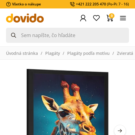
Všetko o nákupe
+421 222 205 470
(Po-Pi: 7 - 16)
0
Úvodná stránka
Plagáty
Plagáty podľa motívu
Zvieratá