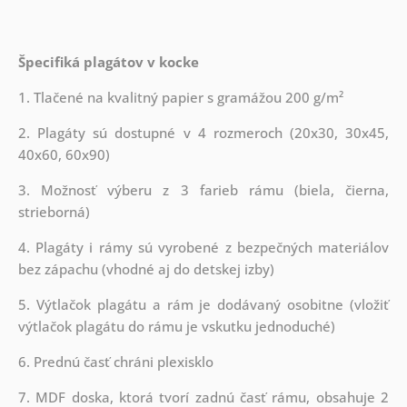
Špecifiká plagátov v kocke
1. Tlačené na kvalitný papier s gramážou 200 g/m²
2. Plagáty sú dostupné v 4 rozmeroch (20x30, 30x45,
40x60, 60x90)
3. Možnosť výberu z 3 farieb rámu (biela, čierna,
strieborná)
4. Plagáty i rámy sú vyrobené z bezpečných materiálov
bez zápachu (vhodné aj do detskej izby)
5. Výtlačok plagátu a rám je dodávaný osobitne (vložiť
výtlačok plagátu do rámu je vskutku jednoduché)
6. Prednú časť chráni plexisklo
7. MDF doska, ktorá tvorí zadnú časť rámu, obsahuje 2