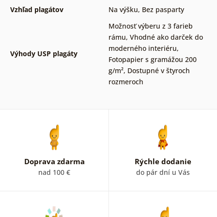
Vzhľad plagátov
Na výšku
,
Bez pasparty
Možnosť výberu z 3 farieb
rámu
,
Vhodné ako darček do
moderného interiéru
,
Výhody USP plagáty
Fotopapier s gramážou 200
g/m²
,
Dostupné v štyroch
rozmeroch
Doprava zdarma
Rýchle dodanie
nad 100 €
do pár dní u Vás