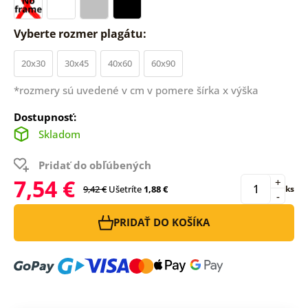
Vyberte rozmer plagátu:
20x30
30x45
40x60
60x90
*rozmery sú uvedené v cm v pomere šírka x výška
Dostupnosť:
Skladom
Pridať do obľúbených
7,54 €
+
9,42 €
Ušetríte
1,88 €
ks
-
PRIDAŤ DO KOŠÍKA