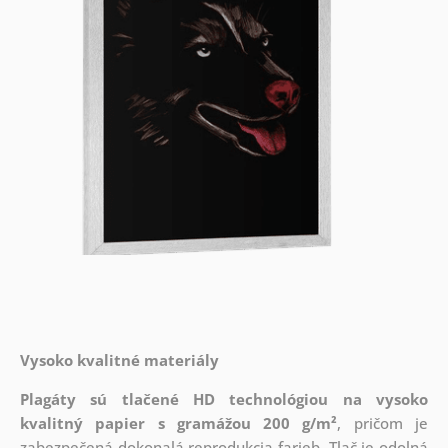
Vysoko kvalitné materiály
Plagáty sú tlačené HD technológiou na vysoko
kvalitný papier s gramážou 200 g/m²
, pričom je
zabezpečená dokonalá reprodukcia farieb. Tlač je odolná