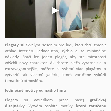
Plagáty
sú skvelým riešením pre ľudí, ktorí chcú zmeniť
vzhľad interiéru jednoducho, rýchlo a za minimálne
náklady. Stačí len jeden plagát, aby ste miestnosti
vdýchli nový charakter. Ak chcete niečo výraznejšie a
extravagantnejšie, môžete si vybrať viac plagátov a
vytvoriť tak vlastnú galériu, ktorá zaručene vykúzli
tematickú atmosféru.
Jedinečné motívy od nášho tímu
Plagáty sú výsledkom práce našej
grafickej
dizajnérky
. Vytvára osobité motívy,
ktoré zaručene