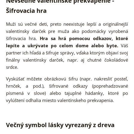
Nevšedné valentínske prekvapenie -
Šifrovacia hra
Muži sú večné deti, preto neexistuje lepší a originálnejší
valentínsky darček pre muža ako podomácky vyrobená
šifrovacia hra.
Hra sa hrá pomocou odkazov, ktoré
lepíte a ukrývate po celom dome alebo byte.
Váš
partner ich hľadá a šifruje správy, vďaka ktorým objaví svoj
finálny valentínsky darček, napr. aj chutné čokoládové
srdce.
Vyskúšať môžete obrázkovú šifru (napr. nakresliť posteľ,
hrnček, a pod.), šifrované odkazy (poprehadzované
písmená v slove) alebo tajuplné hádanky, ktoré po
vylúštení odhalia miesto valentínskeho prekvapenia.
Večný symbol lásky vyrezaný z dreva