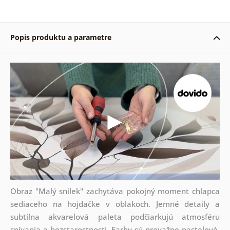
Popis produktu a parametre
Obraz "Malý snílek" zachytáva pokojný moment chlapca
sediaceho na hojdačke v oblakoch. Jemné detaily a
subtílna akvarelová paleta podčiarkujú atmosféru
snívania a bezstarostnosti. Farby sú prevažne pastelové,