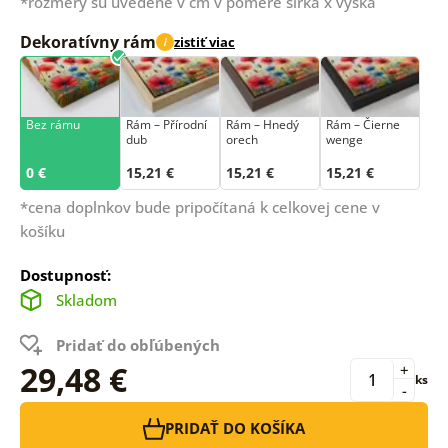
*rozmery sú uvedené v cm v pomere šírka x výška
Dekoratívny rám
zistiť viac
i
Bez rámu
Rám –⁠⁠⁠⁠⁠⁠ Přírodní
Rám – Hnedý
Rám – Čierne
dub
orech
wenge
0 €
15,21 €
15,21 €
15,21 €
*cena doplnkov bude pripočítaná k celkovej cene v
košíku
Dostupnosť:
Skladom
Pridať do obľúbených
29,48 €
+
ks
-
PRIDAŤ DO KOŠÍKA