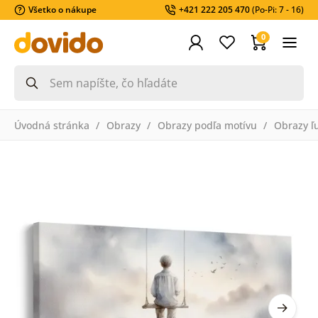
Všetko o nákupe
+421 222 205 470
(Po-Pi: 7 - 16)
0
Úvodná stránka
Obrazy
Obrazy podľa motívu
Obrazy ľ