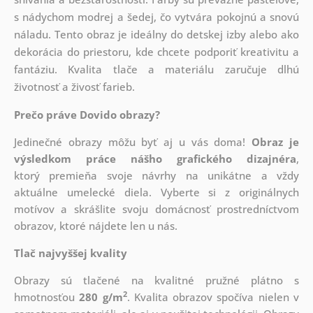
s nádychom modrej a šedej, čo vytvára pokojnú a snovú
náladu. Tento obraz je ideálny do detskej izby alebo ako
dekorácia do priestoru, kde chcete podporiť kreativitu a
fantáziu. Kvalita tlače a materiálu zaručuje dlhú
životnosť a živosť farieb.
Prečo práve Dovido obrazy?
Jedinečné obrazy môžu byť aj u vás doma!
Obraz je
výsledkom práce nášho grafického dizajnéra
,
ktorý
premieňa svoje návrhy na unikátne a vždy
aktuálne umelecké diela. Vyberte si z originálnych
motívov a skrášlite svoju domácnosť prostredníctvom
obrazov, ktoré nájdete len u nás.
Tlač najvyššej kvality
Obrazy sú tlačené na kvalitné pružné plátno s
2
hmotnosťou
280 g/m
. Kvalita obrazov spočíva nielen v