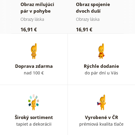
ná
Obraz milujúci
Obraz spojenie
O
pár v pohybe
dvoch duší
ž
Obrazy láska
Obrazy láska
O
16,91 €
16,91 €
1
Doprava zdarma
Rýchle dodanie
nad 100 €
do pár dní u Vás
Široký sortiment
Vyrobené v ČR
tapiet a dekorácii
prémiová kvalita tlače