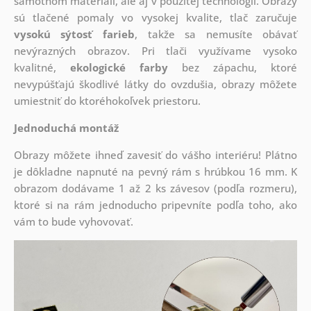
samotnom materiáli, ale aj v použitej technológii. Obrazy
sú tlačené pomaly vo vysokej kvalite, tlač zaručuje
vysokú sýtosť farieb
, takže sa nemusíte obávať
nevýrazných obrazov. Pri tlači využívame vysoko
kvalitné,
ekologické farby
bez zápachu, ktoré
nevypúšťajú škodlivé látky do ovzdušia, obrazy môžete
umiestniť do ktoréhokoľvek priestoru.
Jednoduchá montáž
Obrazy môžete ihneď zavesiť do vášho interiéru! Plátno
je dôkladne napnuté na pevný rám s hrúbkou 16 mm. K
obrazom dodávame 1 až 2 ks závesov (podľa rozmeru),
ktoré si na rám jednoducho pripevníte podľa toho, ako
vám to bude vyhovovať.