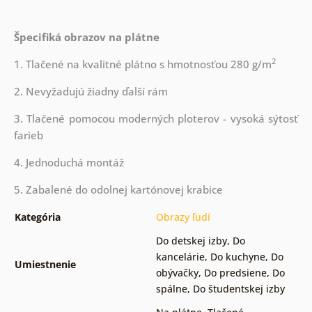
Špecifiká obrazov na plátne
2
1. Tlačené na kvalitné plátno s hmotnosťou 280 g/m
2. Nevyžadujú žiadny ďalší rám
3. Tlačené pomocou moderných ploterov - vysoká sýtosť
farieb
4. Jednoduchá montáž
5. Zabalené do odolnej kartónovej krabice
Kategória
Obrazy ľudí
Do detskej izby
,
Do
kancelárie
,
Do kuchyne
,
Do
Umiestnenie
obývačky
,
Do predsiene
,
Do
spálne
,
Do študentskej izby