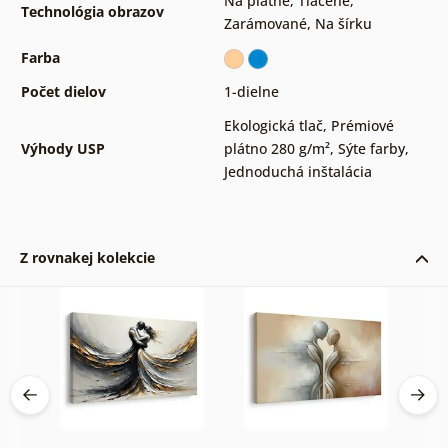
Na plátne
,
Tlačené
,
Technológia obrazov
Zarámované
,
Na šírku
Farba
Počet dielov
1-dielne
Ekologická tlač
,
Prémiové
Výhody USP
plátno 280 g/m²
,
Sýte farby
,
Jednoduchá inštalácia
Z rovnakej kolekcie