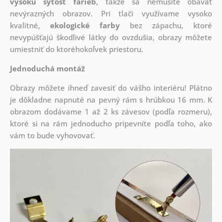
vysokú sýtosť farieb
, takže sa nemusíte obávať
nevýrazných obrazov. Pri tlači využívame vysoko
kvalitné,
ekologické farby
bez zápachu, ktoré
nevypúšťajú škodlivé látky do ovzdušia, obrazy môžete
umiestniť do ktoréhokoľvek priestoru.
Jednoduchá montáž
Obrazy môžete ihneď zavesiť do vášho interiéru! Plátno
je dôkladne napnuté na pevný rám s hrúbkou 16 mm. K
obrazom dodávame 1 až 2 ks závesov (podľa rozmeru),
ktoré si na rám jednoducho pripevníte podľa toho, ako
vám to bude vyhovovať.