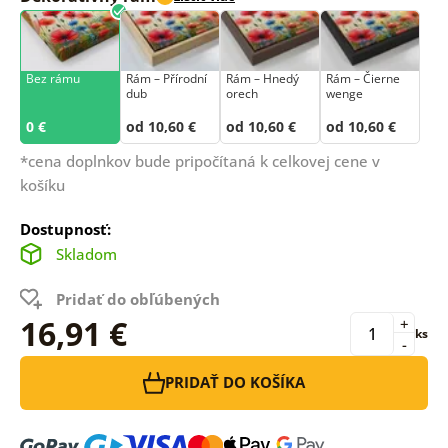
Bez rámu
Rám –⁠⁠⁠⁠⁠⁠ Přírodní
Rám – Hnedý
Rám – Čierne
dub
orech
wenge
0 €
od 10,60 €
od 10,60 €
od 10,60 €
*cena doplnkov bude pripočítaná k celkovej cene v
košíku
Dostupnosť:
Skladom
Pridať do obľúbených
16,91 €
+
ks
-
PRIDAŤ DO KOŠÍKA