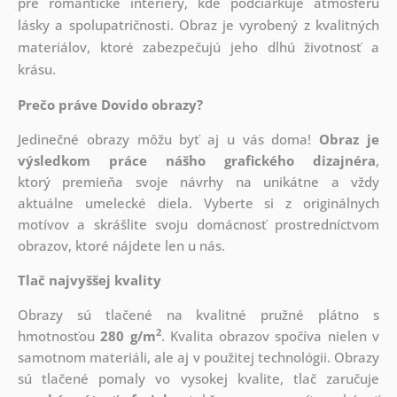
pre romantické interiéry, kde podčiarkuje atmosféru
lásky a spolupatričnosti. Obraz je vyrobený z kvalitných
materiálov, ktoré zabezpečujú jeho dlhú životnosť a
krásu.
Prečo práve Dovido obrazy?
Jedinečné obrazy môžu byť aj u vás doma!
Obraz je
výsledkom práce nášho grafického dizajnéra
,
ktorý
premieňa svoje návrhy na unikátne a vždy
aktuálne umelecké diela. Vyberte si z originálnych
motívov a skrášlite svoju domácnosť prostredníctvom
obrazov, ktoré nájdete len u nás.
Tlač najvyššej kvality
Obrazy sú tlačené na kvalitné pružné plátno s
2
hmotnosťou
280 g/m
. Kvalita obrazov spočíva nielen v
samotnom materiáli, ale aj v použitej technológii. Obrazy
sú tlačené pomaly vo vysokej kvalite, tlač zaručuje