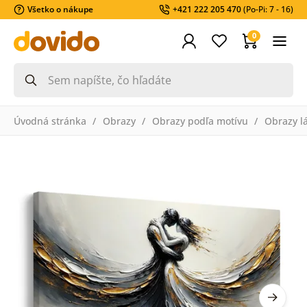
Všetko o nákupe
+421 222 205 470
(Po-Pi: 7 - 16)
0
Úvodná stránka
Obrazy
Obrazy podľa motívu
Obrazy l