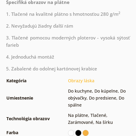
Špecifiká obrazov na plátne
2
1. Tlačené na kvalitné plátno s hmotnosťou 280 g/m
2. Nevyžadujú žiadny ďalší rám
3. Tlačené pomocou moderných ploterov - vysoká sýtosť
farieb
4. Jednoduchá montáž
5. Zabalené do odolnej kartónovej krabice
Kategória
Obrazy láska
Do kuchyne
,
Do kúpelne
,
Do
Umiestnenie
obývačky
,
Do predsiene
,
Do
spálne
Na plátne
,
Tlačené
,
Technológia obrazov
Zarámované
,
Na šírku
Farba