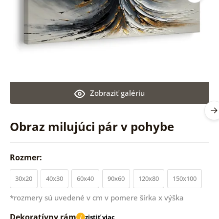
Zobraziť galériu
Obraz milujúci pár v pohybe
Rozmer:
30x20
40x30
60x40
90x60
120x80
150x100
*rozmery sú uvedené v cm v pomere šírka x výška
Dekoratívny rám
zistiť viac
i