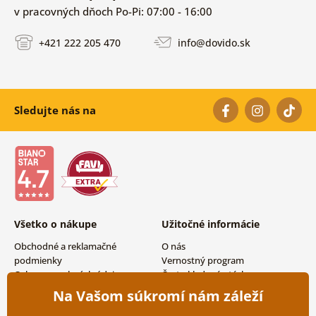
v pracovných dňoch Po-Pi: 07:00 - 16:00
+421 222 205 470
info@dovido.sk
Sledujte nás na
Všetko o nákupe
Užitočné informácie
Obchodné a reklamačné
O nás
podmienky
Vernostný program
Ochrana osobných údajov
Často kladené otázky
Možnosti dopravy a platby
Magazín
Na Vašom súkromí nám záleží
Vrátenie tovaru
Kontakty