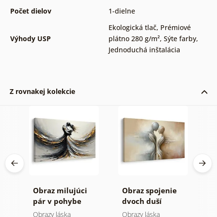
Počet dielov
1-dielne
Ekologická tlač
,
Prémiové
Výhody USP
plátno 280 g/m²
,
Sýte farby
,
Jednoduchá inštalácia
Z rovnakej kolekcie
a
Obraz milujúci
Obraz spojenie
O
ka
pár v pohybe
dvoch duší
m
s
Obrazy láska
Obrazy láska
O