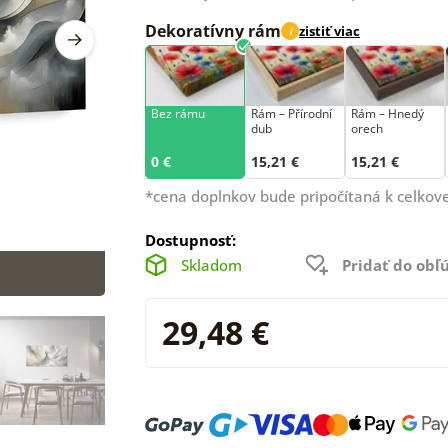
Dekoratívny rám
zistiť viac
i
Bez rámu
Rám –⁠⁠⁠⁠⁠⁠ Přírodní
Rám – Hnedý
dub
orech
0 €
15,21 €
15,21 €
*cena doplnkov bude pripočítaná k celkove
Dostupnosť:
Skladom
Pridať do ob
29,48 €