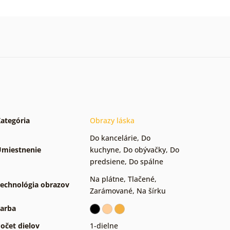
ategória
Obrazy láska
Do kancelárie
,
Do
miestnenie
kuchyne
,
Do obývačky
,
Do
predsiene
,
Do spálne
Na plátne
,
Tlačené
,
echnológia obrazov
Zarámované
,
Na šírku
arba
očet dielov
1-dielne