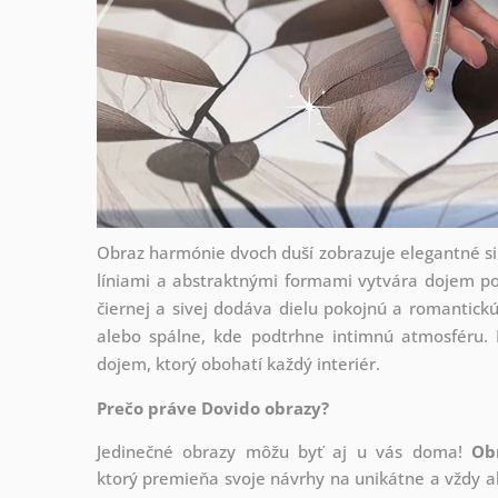
Obraz harmónie dvoch duší zobrazuje elegantné sil
líniami a abstraktnými formami vytvára dojem po
čiernej a sivej dodáva dielu pokojnú a romantick
alebo spálne, kde podtrhne intimnú atmosféru. K
dojem, ktorý obohatí každý interiér.
Prečo práve Dovido obrazy?
Jedinečné obrazy môžu byť aj u vás doma!
Ob
ktorý
premieňa svoje návrhy na unikátne a vždy ak