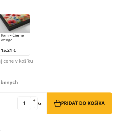
Rám – Čierne
wenge
15,21 €
j cene v košíku
ľúbených
+
PRIDAŤ DO KOŠÍKA
ks
-