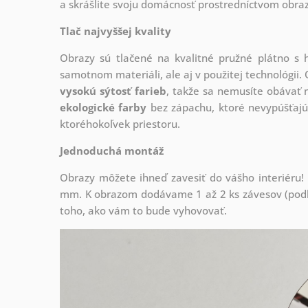
a skrášlite svoju domácnosť prostredníctvom obraz
Tlač najvyššej kvality
Obrazy sú tlačené na kvalitné pružné plátno 
samotnom materiáli, ale aj v použitej technológii. 
vysokú sýtosť farieb
, takže sa nemusíte obávať n
ekologické farby
bez zápachu, ktoré nevypúšťajú
ktoréhokoľvek priestoru.
Jednoduchá montáž
Obrazy môžete ihneď zavesiť do vášho interiéru
mm. K obrazom dodávame 1 až 2 ks závesov (podľa
toho, ako vám to bude vyhovovať.