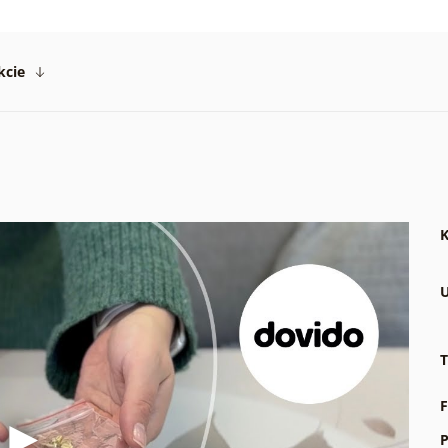
kcie
K
U
T
F
P