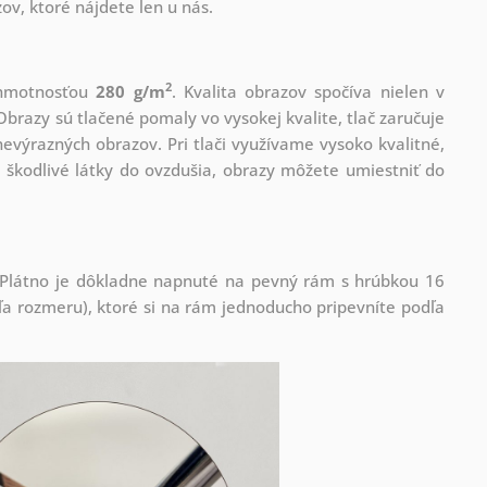
ov, ktoré nájdete len u nás.
2
s hmotnosťou
280 g/m
. Kvalita obrazov spočíva nielen v
Obrazy sú tlačené pomaly vo vysokej kvalite, tlač zaručuje
evýrazných obrazov. Pri tlači využívame vysoko kvalitné,
 škodlivé látky do ovzdušia, obrazy môžete umiestniť do
! Plátno je dôkladne napnuté na pevný rám s hrúbkou 16
 rozmeru), ktoré si na rám jednoducho pripevníte podľa