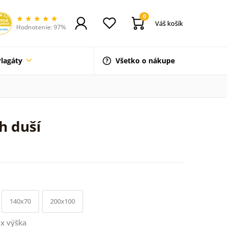
0
Váš košík
Hodnotenie: 97%
Plagáty
Všetko o nákupe
h duší
140x70
200x100
x výška