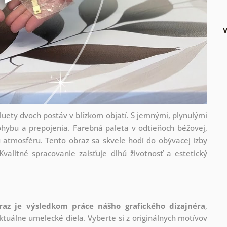
uety dvoch postáv v blízkom objatí. S jemnými, plynulými
hybu a prepojenia. Farebná paleta v odtieňoch béžovej,
ú atmosféru. Tento obraz sa skvele hodí do obývacej izby
valitné spracovanie zaisťuje dlhú životnosť a estetický
raz je výsledkom práce nášho grafického dizajnéra
,
tuálne umelecké diela. Vyberte si z originálnych motívov