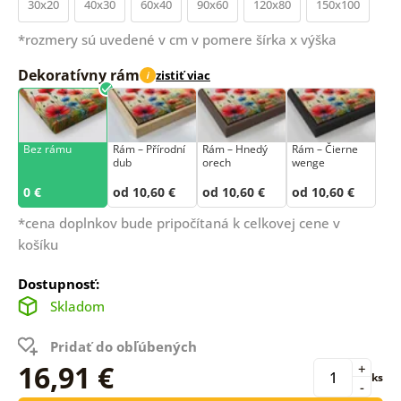
30x20
40x30
60x40
90x60
120x80
150x100
*rozmery sú uvedené v cm v pomere šírka x výška
Dekoratívny rám
zistiť viac
i
Bez rámu
Rám –⁠⁠⁠⁠⁠⁠ Přírodní
Rám – Hnedý
Rám – Čierne
dub
orech
wenge
0 €
od 10,60 €
od 10,60 €
od 10,60 €
*cena doplnkov bude pripočítaná k celkovej cene v
košíku
Dostupnosť:
Skladom
Pridať do obľúbených
16,91 €
+
ks
-