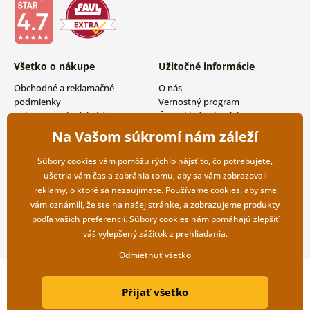
Všetko o nákupe
Užitočné informácie
Obchodné a reklamačné
O nás
podmienky
Vernostný program
Ochrana osobných údajov
Často kladené otázky
Možnosti dopravy a platby
Magazín
Na Vašom súkromí nám záleží
Vrátenie tovaru
Kontakty
Veľkoobchodná spolupráca
Súbory cookies vám pomôžu rýchlo nájsť to, čo potrebujete,
ušetria vám čas a zabránia tomu, aby sa vám zobrazovali
reklamy, o ktoré sa nezaujímate. Používame
cookies
, aby sme
vám oznámili, že ste na našej stránke, a zobrazujeme produkty
podľa vašich preferencií. Súbory cookies nám pomáhajú zlepšiť
váš vylepšený zážitok z prehliadania.
Odmietnuť všetko
Copyright ©2019 © Dovido.sk.
Přijať všetko
Webdesign
Litvanyi.sk
| E-shop vytvorila