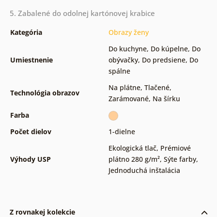
5. Zabalené do odolnej kartónovej krabice
Kategória
Obrazy ženy
Do kuchyne
,
Do kúpelne
,
Do
Umiestnenie
obývačky
,
Do predsiene
,
Do
spálne
Na plátne
,
Tlačené
,
Technológia obrazov
Zarámované
,
Na šírku
Farba
Počet dielov
1-dielne
Ekologická tlač
,
Prémiové
Výhody USP
plátno 280 g/m²
,
Sýte farby
,
Jednoduchá inštalácia
Z rovnakej kolekcie