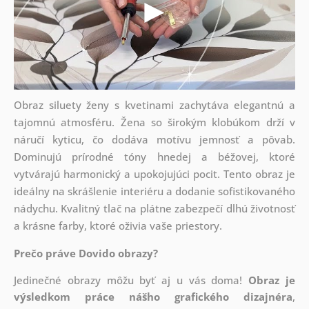
Obraz siluety ženy s kvetinami zachytáva elegantnú a
tajomnú atmosféru. Žena so širokým klobúkom drží v
náručí kyticu, čo dodáva motívu jemnosť a pôvab.
Dominujú prírodné tóny hnedej a béžovej, ktoré
vytvárajú harmonický a upokojujúci pocit. Tento obraz je
ideálny na skrášlenie interiéru a dodanie sofistikovaného
nádychu. Kvalitný tlač na plátne zabezpečí dlhú životnosť
a krásne farby, ktoré oživia vaše priestory.
Prečo práve Dovido obrazy?
Jedinečné obrazy môžu byť aj u vás doma!
Obraz je
výsledkom práce nášho grafického dizajnéra
,