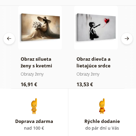
Obraz silueta
Obraz dievča a
O
ženy s kvetmi
lietajúce srdce
l
Obrazy ženy
Obrazy ženy
O
16,91 €
13,53 €
1
Doprava zdarma
Rýchle dodanie
nad 100 €
do pár dní u Vás