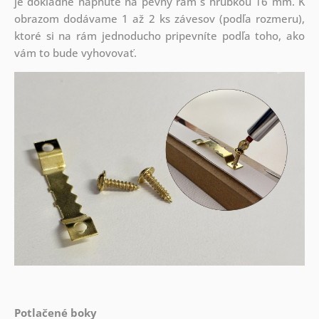
je dôkladne napnuté na pevný rám s hrúbkou 16 mm. K
obrazom dodávame 1 až 2 ks závesov (podľa rozmeru),
ktoré si na rám jednoducho pripevníte podľa toho, ako
vám to bude vyhovovať.
Potlačené boky