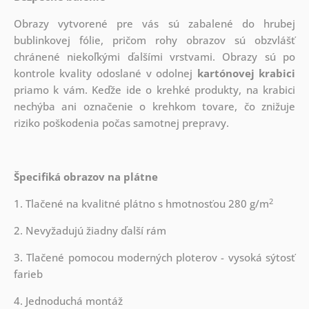
Obrazy vytvorené pre vás sú zabalené do hrubej
bublinkovej fólie, pričom rohy obrazov sú obzvlášť
chránené niekoľkými ďalšími vrstvami.
Obrazy sú po
kontrole kvality odoslané v odolnej
kartónovej krabici
priamo k vám. Keďže ide o krehké produkty, na krabici
nechýba ani označenie o krehkom tovare, čo znižuje
riziko poškodenia počas samotnej prepravy.
Špecifiká obrazov na plátne
2
1. Tlačené na kvalitné plátno s hmotnosťou 280 g/m
2. Nevyžadujú žiadny ďalší rám
3. Tlačené pomocou moderných ploterov - vysoká sýtosť
farieb
4. Jednoduchá montáž