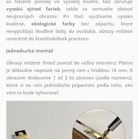
sú tlačené pomaly vo vysokej kvalite, tlač zaručuje
vysokú sýtosť farieb
, takže sa nemusíte obávať
nevýrazných obrazov. Pri tlači využívame vysoko
kvalitné,
ekologické farby
bez zápachu, ktoré
nevypúšťajú škodlivé látky do ovzdušia, obrazy môžete
umiestniť do ktoréhokoľvek priestoru.
Jednoduchá montáž
Obrazy môžete ihneď zavesiť do vášho interiéru! Plátno
je dôkladne napnuté na pevný rám s hrúbkou 16 mm. K
obrazom dodávame 1 až 2 ks závesov (podľa rozmeru),
ktoré si na rám jednoducho pripevníte podľa toho, ako
vám to bude vyhovovať.