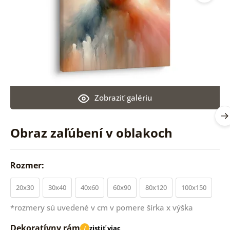
Zobraziť galériu
Obraz zaľúbení v oblakoch
Rozmer:
20x30
30x40
40x60
60x90
80x120
100x150
*rozmery sú uvedené v cm v pomere šírka x výška
Dekoratívny rám
zistiť viac
i