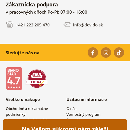
Zákaznícka podpora
v pracovných dňoch Po-Pi: 07:00 - 16:00
+421 222 205 470
info@dovido.sk
Sledujte nás na
Všetko o nákupe
Užitočné informácie
Obchodné a reklamačné
O nás
podmienky
Vernostný program
Ochrana osobných údajov
Často kladené otázky
Možnosti dopravy a platby
Magazín
Na Vašom súkromí nám záleží