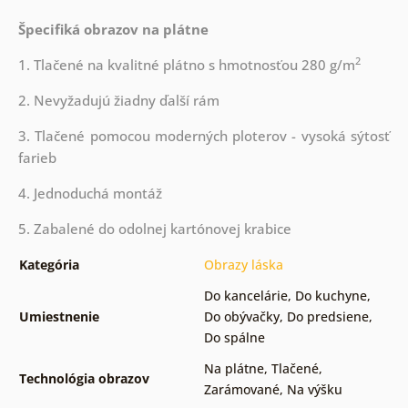
Špecifiká obrazov na plátne
2
1. Tlačené na kvalitné plátno s hmotnosťou 280 g/m
2. Nevyžadujú žiadny ďalší rám
3. Tlačené pomocou moderných ploterov - vysoká sýtosť
farieb
4. Jednoduchá montáž
5. Zabalené do odolnej kartónovej krabice
Kategória
Obrazy láska
Do kancelárie
,
Do kuchyne
,
Umiestnenie
Do obývačky
,
Do predsiene
,
Do spálne
Na plátne
,
Tlačené
,
Technológia obrazov
Zarámované
,
Na výšku