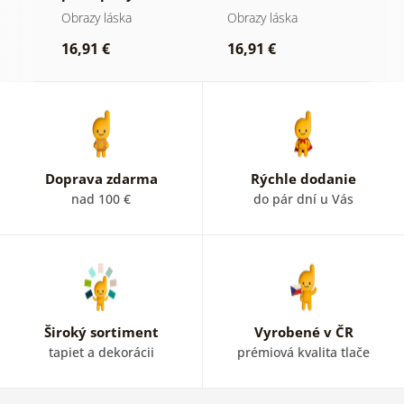
s
Obrazy láska
Obrazy láska
O
16,91 €
16,91 €
1
Doprava zdarma
Rýchle dodanie
nad 100 €
do pár dní u Vás
Široký sortiment
Vyrobené v ČR
tapiet a dekorácii
prémiová kvalita tlače