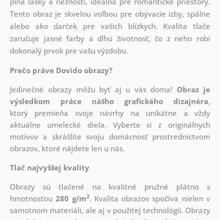
plná lásky a nežnosti, ideálna pre romantické priestory.
Tento obraz je skvelou voľbou pre obývacie izby, spálne
alebo ako darček pre vašich blízkych. Kvalita tlače
zaručuje jasné farby a dlhú životnosť, čo z neho robí
dokonalý prvok pre vašu výzdobu.
Prečo práve Dovido obrazy?
Jedinečné obrazy môžu byť aj u vás doma!
Obraz je
výsledkom práce nášho grafického dizajnéra
,
ktorý
premieňa svoje návrhy na unikátne a vždy
aktuálne umelecké diela. Vyberte si z originálnych
motívov a skrášlite svoju domácnosť prostredníctvom
obrazov, ktoré nájdete len u nás.
Tlač najvyššej kvality
Obrazy sú tlačené na kvalitné pružné plátno s
2
hmotnosťou
280 g/m
. Kvalita obrazov spočíva nielen v
samotnom materiáli, ale aj v použitej technológii. Obrazy