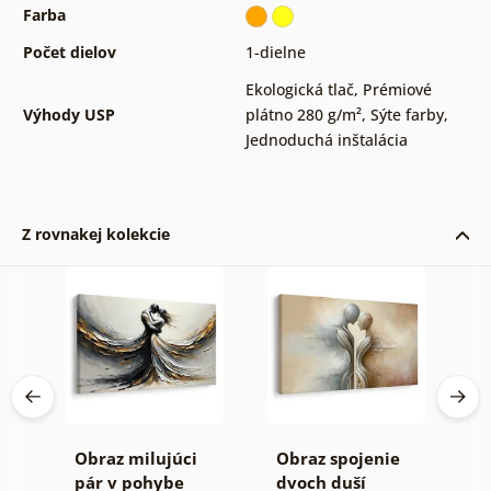
Farba
Počet dielov
1-dielne
Ekologická tlač
,
Prémiové
Výhody USP
plátno 280 g/m²
,
Sýte farby
,
Jednoduchá inštalácia
Z rovnakej kolekcie
a
Obraz milujúci
Obraz spojenie
O
ka
pár v pohybe
dvoch duší
m