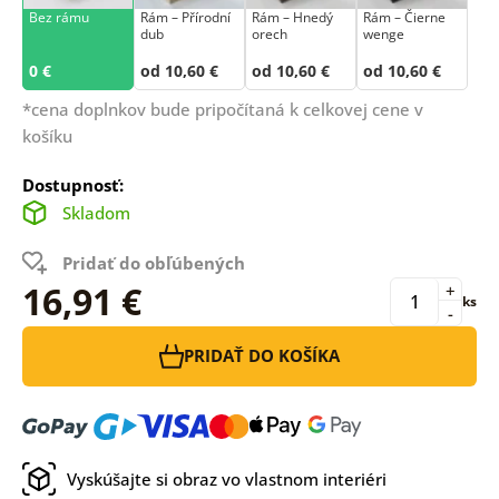
Bez rámu
Rám –⁠⁠⁠⁠⁠⁠ Přírodní
Rám – Hnedý
Rám – Čierne
dub
orech
wenge
0 €
od 10,60 €
od 10,60 €
od 10,60 €
*cena doplnkov bude pripočítaná k celkovej cene v
košíku
Dostupnosť:
Skladom
Pridať do obľúbených
16,91 €
+
ks
-
PRIDAŤ DO KOŠÍKA
Vyskúšajte si obraz vo vlastnom interiéri