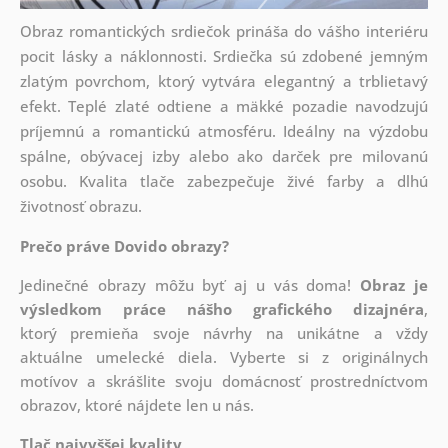
Obraz romantických srdiečok prináša do vášho interiéru
pocit lásky a náklonnosti. Srdiečka sú zdobené jemným
zlatým povrchom, ktorý vytvára elegantný a trblietavý
efekt. Teplé zlaté odtiene a mäkké pozadie navodzujú
príjemnú a romantickú atmosféru. Ideálny na výzdobu
spálne, obývacej izby alebo ako darček pre milovanú
osobu. Kvalita tlače zabezpečuje živé farby a dlhú
životnosť obrazu.
Prečo práve Dovido obrazy?
Jedinečné obrazy môžu byť aj u vás doma!
Obraz je
výsledkom práce nášho grafického dizajnéra
,
ktorý
premieňa svoje návrhy na unikátne a vždy
aktuálne umelecké diela. Vyberte si z originálnych
motívov a skrášlite svoju domácnosť prostredníctvom
obrazov, ktoré nájdete len u nás.
Tlač najvyššej kvality