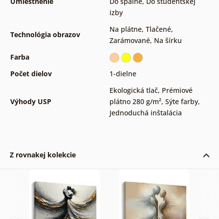
Umiestnenie
Do spálne
,
Do študentskej
izby
Na plátne
,
Tlačené
,
Technológia obrazov
Zarámované
,
Na šírku
Farba
Počet dielov
1-dielne
Ekologická tlač
,
Prémiové
Výhody USP
plátno 280 g/m²
,
Sýte farby
,
Jednoduchá inštalácia
Z rovnakej kolekcie