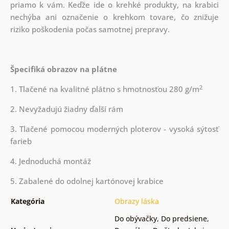
priamo k vám. Keďže ide o krehké produkty, na krabici
nechýba ani označenie o krehkom tovare, čo znižuje
riziko poškodenia počas samotnej prepravy.
Špecifiká obrazov na plátne
2
1. Tlačené na kvalitné plátno s hmotnosťou 280 g/m
2. Nevyžadujú žiadny ďalší rám
3. Tlačené pomocou moderných ploterov - vysoká sýtosť
farieb
4. Jednoduchá montáž
5. Zabalené do odolnej kartónovej krabice
Kategória
Obrazy láska
Do obývačky
,
Do predsiene
,