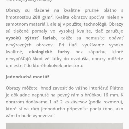
Obrazy sú tlačené na kvalitné pružné plátno s
2
hmotnosťou
280 g/m
. Kvalita obrazov spočíva nielen v
samotnom materiáli, ale aj v použitej technológii. Obrazy
sú tlačené pomaly vo vysokej kvalite, tlač zaručuje
vysokú sýtosť farieb
, takže sa nemusíte obávať
nevýrazných obrazov. Pri tlači využívame vysoko
kvalitné,
ekologické farby
bez zápachu, ktoré
nevypúšťajú škodlivé látky do ovzdušia, obrazy môžete
umiestniť do ktoréhokoľvek priestoru.
Jednoduchá montáž
Obrazy môžete ihneď zavesiť do vášho interiéru! Plátno
je dôkladne napnuté na pevný rám s hrúbkou 16 mm. K
obrazom dodávame 1 až 2 ks závesov (podľa rozmeru),
ktoré si na rám jednoducho pripevníte podľa toho, ako
vám to bude vyhovovať.