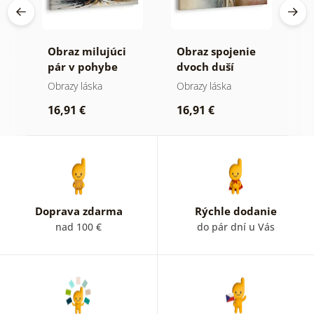
aný
Obraz milujúci
Obraz spojenie
O
pár v pohybe
dvoch duší
m
s
Obrazy láska
Obrazy láska
O
16,91 €
16,91 €
1
Doprava zdarma
Rýchle dodanie
nad 100 €
do pár dní u Vás