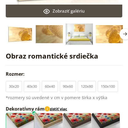
Zobraziť galériu
Obraz romantické srdiečka
Rozmer:
30x20
40x30
60x40
90x60
120x80
150x100
*rozmery sú uvedené v cm v pomere šírka x výška
Dekoratívny rám
zistiť viac
i