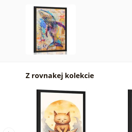
Z rovnakej kolekcie