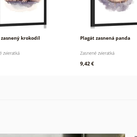
 zasnený krokodíl
Plagát zasnená panda
 zvieratká
Zasnené zvieratká
9,42 €