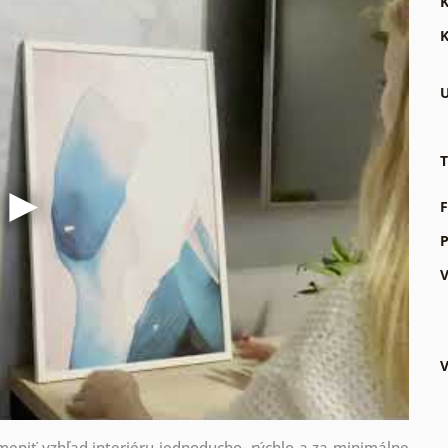
K
K
U
T
F
P
V
V
zmeniť vzhľad interiéru jednoducho, rýchlo a za minimálne