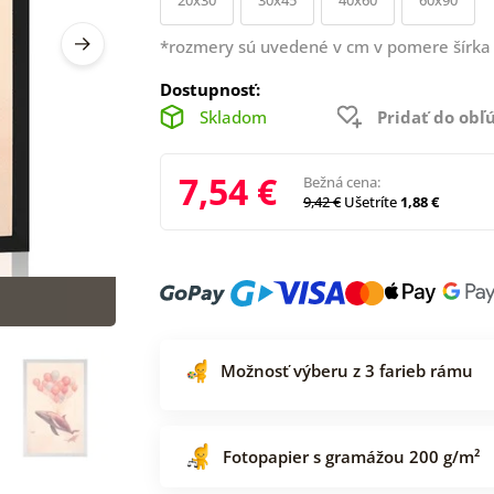
*rozmery sú uvedené v cm v pomere šírka 
Dostupnosť:
Skladom
Pridať do ob
7,54 €
Bežná cena:
9,42 €
Ušetríte
1,88 €
Možnosť výberu z 3 farieb rámu
Fotopapier s gramážou 200 g/m²