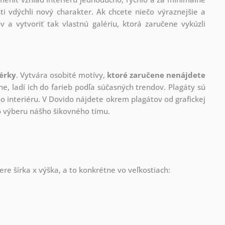
ti vdýchli nový charakter. Ak chcete niečo výraznejšie a
v a vytvoriť tak vlastnú galériu, ktorá zaručene vykúzli
nérky
. Vytvára osobité motívy,
ktoré zaručene nenájdete
ne, ladí ich do farieb podľa súčasných trendov. Plagáty sú
 interiéru. V Dovido nájdete okrem plagátov od grafickej
ho výberu nášho šikovného tímu.
re šírka x výška, a to konkrétne vo veľkostiach: