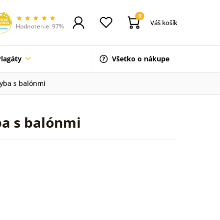
0
Váš košík
Hodnotenie: 97%
Plagáty
Všetko o nákupe
ryba s balónmi
ba s balónmi