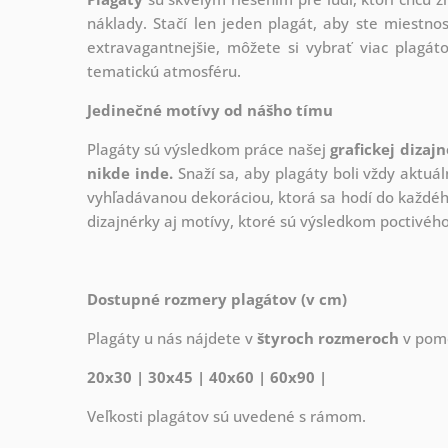
náklady. Stačí len jeden plagát, aby ste miestnos
extravagantnejšie, môžete si vybrať viac plagáto
tematickú atmosféru.
Jedinečné motívy od nášho tímu
Plagáty sú výsledkom práce našej
grafickej dizaj
nikde inde.
Snaží sa, aby plagáty boli vždy aktuál
vyhľadávanou dekoráciou, ktorá sa hodí do každého
dizajnérky aj motívy, ktoré sú výsledkom poctivé
Dostupné rozmery plagátov (v cm)
Plagáty u nás nájdete v
štyroch rozmeroch
v pome
20x30 | 30x45 | 40x60 | 60x90 |
Veľkosti plagátov sú uvedené s rámom.