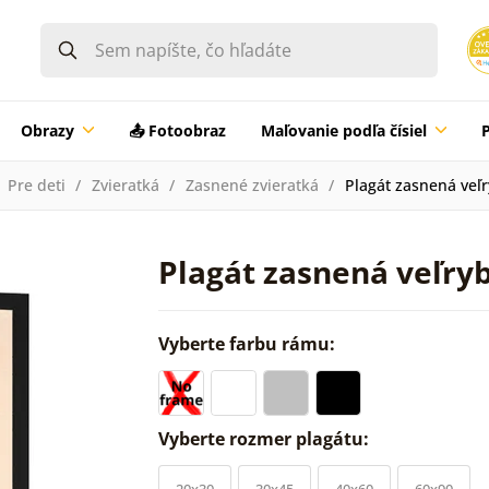
Obrazy
📤 Fotoobraz
Maľovanie podľa čísiel
Pre deti
Zvieratká
Zasnené zvieratká
Plagát zasnená veľ
Plagát zasnená veľry
Vyberte farbu rámu:
Vyberte rozmer plagátu:
20x30
30x45
40x60
60x90