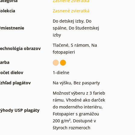
ategória
Zasnené zvieratká
olekcia
Zasnené zvieratká
Do detskej izby
,
Do
miestnenie
spálne
,
Do študentskej
izby
Tlačené
,
S rámom
,
Na
echnológia obrazov
fotopapieri
arba
očet dielov
1-dielne
zhľad plagátov
Na výšku
,
Bez pasparty
Možnosť výberu z 3 farieb
rámu
,
Vhodné ako darček
do moderného interiéru
,
ýhody USP plagáty
Fotopapier s gramážou
200 g/m²
,
Dostupné v
štyroch rozmeroch