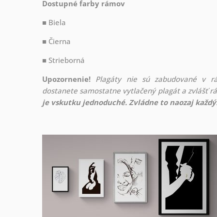
Dostupné farby rámov
■ Biela
■ Čierna
■ Strieborná
Upozornenie!
Plagáty nie sú zabudované v r
dostanete samostatne vytlačený plagát a zvlášť 
je vskutku jednoduché. Zvládne to naozaj každý