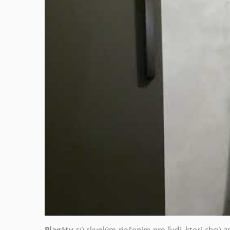
Plagáty
sú skvelým riešením pre ľudí, ktorí chcú 