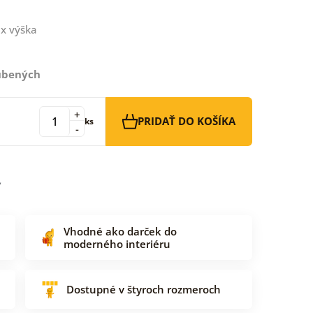
x výška
ľúbených
+
PRIDAŤ DO KOŠÍKA
ks
-
Vhodné ako darček do
moderného interiéru
Dostupné v štyroch rozmeroch