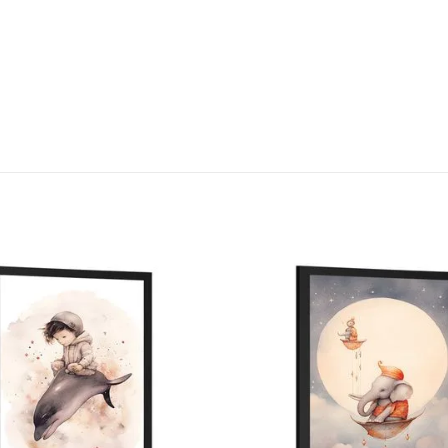
a
ný
ník
.