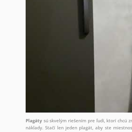
Plagáty
sú skvelým riešením pre ľudí, ktorí chcú 
náklady. Stačí len jeden plagát, aby ste miestnos