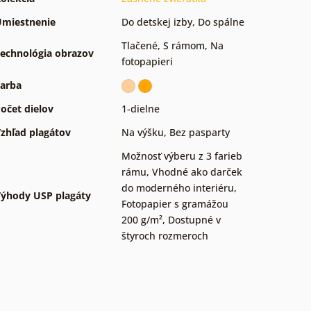
miestnenie
Do detskej izby
,
Do spálne
Tlačené
,
S rámom
,
Na
echnológia obrazov
fotopapieri
arba
očet dielov
1-dielne
zhľad plagátov
Na výšku
,
Bez pasparty
Možnosť výberu z 3 farieb
rámu
,
Vhodné ako darček
do moderného interiéru
,
ýhody USP plagáty
Fotopapier s gramážou
200 g/m²
,
Dostupné v
štyroch rozmeroch