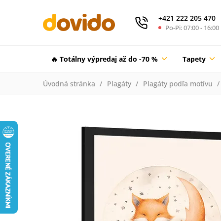
+421 222 205 470
Po-Pi: 07:00 - 16:00
🔥 Totálny výpredaj až do -70 %
Tapety
Úvodná stránka
Plagáty
Plagáty podľa motívu