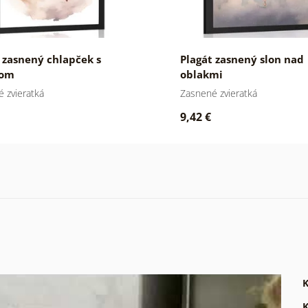
 zasnený chlapček s
Plagát zasnený slon nad
nom
oblakmi
 zvieratká
Zasnené zvieratká
9,42 €
K
K