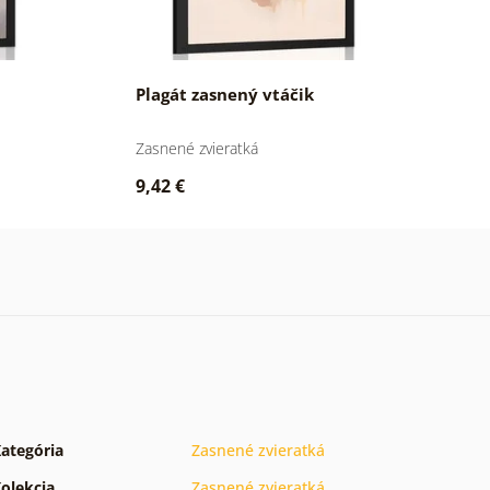
Plagát zasnený vtáčik
P
Zasnené zvieratká
Za
9,42 €
7
ategória
Zasnené zvieratká
olekcia
Zasnené zvieratká