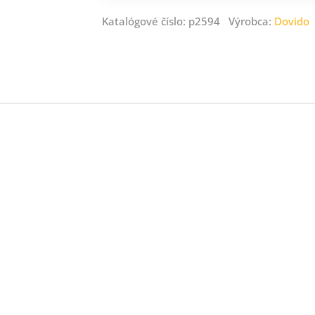
Katalógové číslo: p2594 Výrobca:
Dovido
jná.