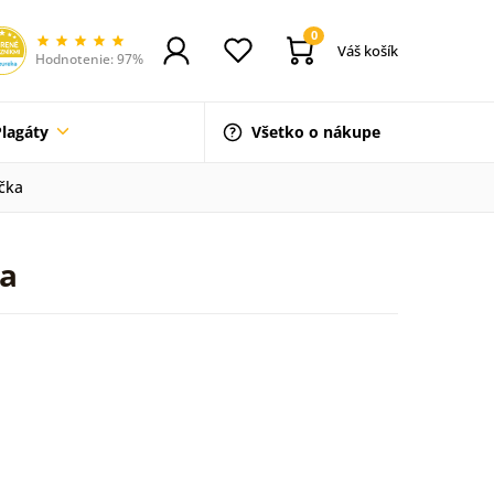
0
Váš košík
Hodnotenie: 97%
Plagáty
Všetko o nákupe
ička
ka