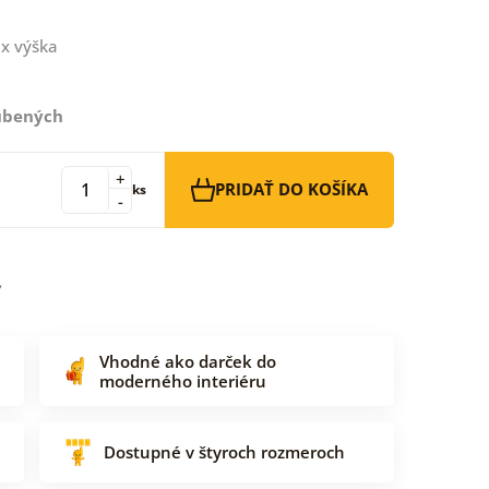
x výška
ľúbených
+
PRIDAŤ DO KOŠÍKA
ks
-
Vhodné ako darček do
moderného interiéru
Dostupné v štyroch rozmeroch