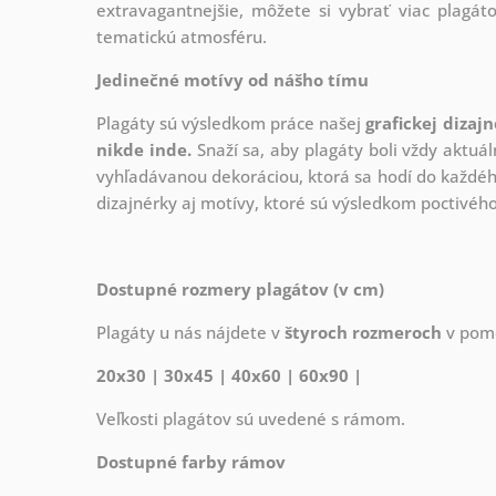
extravagantnejšie, môžete si vybrať viac plagáto
tematickú atmosféru.
Jedinečné motívy od nášho tímu
Plagáty sú výsledkom práce našej
grafickej dizaj
nikde inde.
Snaží sa, aby plagáty boli vždy aktuál
vyhľadávanou dekoráciou, ktorá sa hodí do každého
dizajnérky aj motívy, ktoré sú výsledkom poctivé
Dostupné rozmery plagátov (v cm)
Plagáty u nás nájdete v
štyroch rozmeroch
v pome
20x30 | 30x45 | 40x60 | 60x90 |
Veľkosti plagátov sú uvedené s rámom.
Dostupné farby rámov