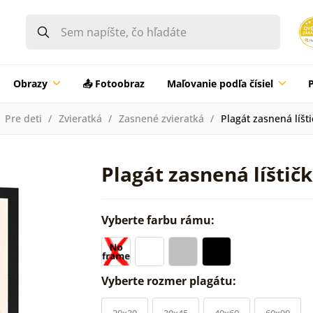
Obrazy
📤 Fotoobraz
Maľovanie podľa čísiel
Pre deti
Zvieratká
Zasnené zvieratká
Plagát zasnená líšt
Plagát zasnená líštič
Vyberte farbu rámu:
Vyberte rozmer plagátu:
20x30
30x45
40x60
60x90