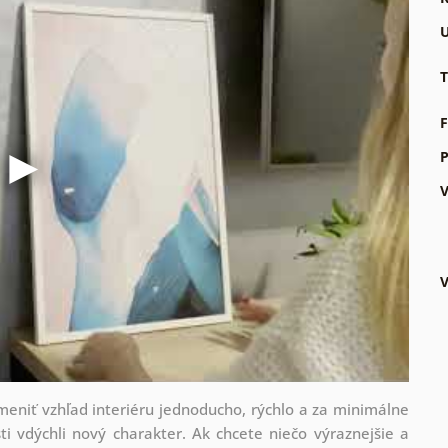
U
T
F
P
V
V
zmeniť vzhľad interiéru jednoducho, rýchlo a za minimálne
ti vdýchli nový charakter. Ak chcete niečo výraznejšie a