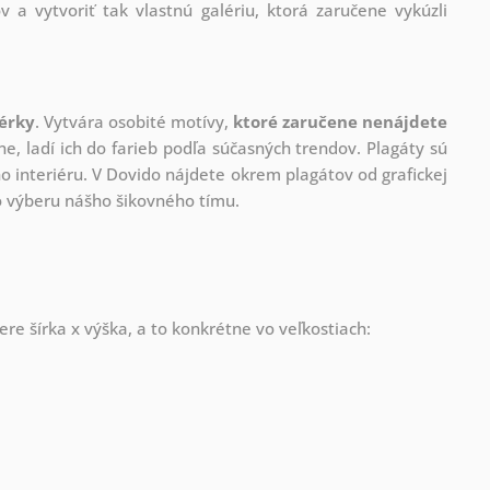
v a vytvoriť tak vlastnú galériu, ktorá zaručene vykúzli
nérky
. Vytvára osobité motívy,
ktoré zaručene nenájdete
ne, ladí ich do farieb podľa súčasných trendov. Plagáty sú
 interiéru. V Dovido nájdete okrem plagátov od grafickej
ho výberu nášho šikovného tímu.
re šírka x výška, a to konkrétne vo veľkostiach: