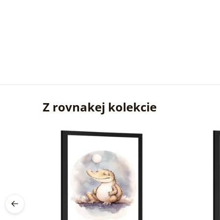
Žiadn
Overe
zákaz
29. 07
2026
Z rovnakej kolekcie