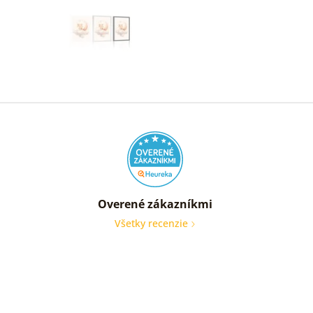
Overené zákazníkmi
Všetky recenzie
Som
veľmi
spoko
Obraz
je