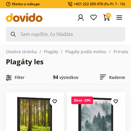
Všetko o nákupe
+421 222 205 470
(Po-Pi: 7 - 16)
0
Úvodná stránka
Plagáty
Plagáty podľa motívu
Príroda
Plagáty les
94
Filter
výsledkov
Radenie
Zľava -20%