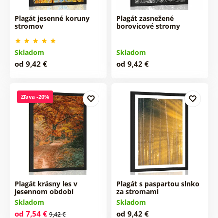
Plagát jesenné koruny
Plagát zasnežené
stromov
borovicové stromy
Skladom
Skladom
od 9,42 €
od 9,42 €
Zľava -20%
Plagát krásny les v
Plagát s paspartou slnko
jesennom období
za stromami
Skladom
Skladom
od 7,54 €
od 9,42 €
9,42 €