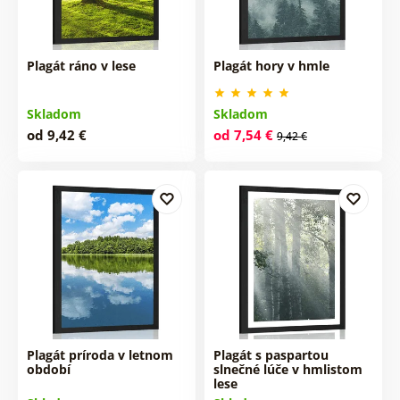
Plagát ráno v lese
Plagát hory v hmle
Skladom
Skladom
od 9,42 €
od 7,54 €
9,42 €
Plagát príroda v letnom
Plagát s paspartou
období
slnečné lúče v hmlistom
lese