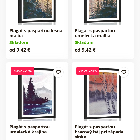
Plagát s paspartou lesná
Plagát s paspartou
maľba
umelecká maľba
Skladom
Skladom
od 9,42 €
od 9,42 €
Zľava -20%
Zľava -20%
Plagát s paspartou
Plagát s paspartou
umelecká krajina
brezový háj pri západe
slnka