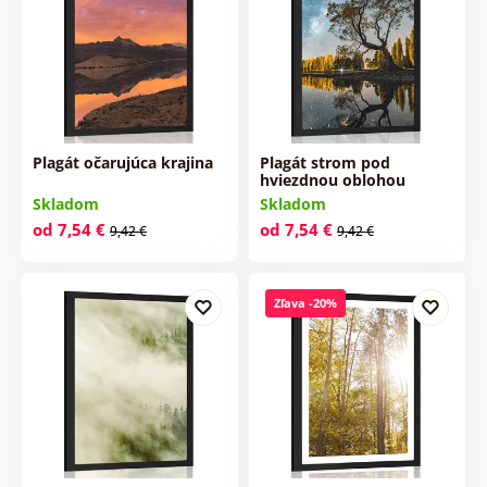
Plagát očarujúca krajina
Plagát strom pod
hviezdnou oblohou
Skladom
Skladom
od 7,54 €
od 7,54 €
9,42 €
9,42 €
Zľava -20%