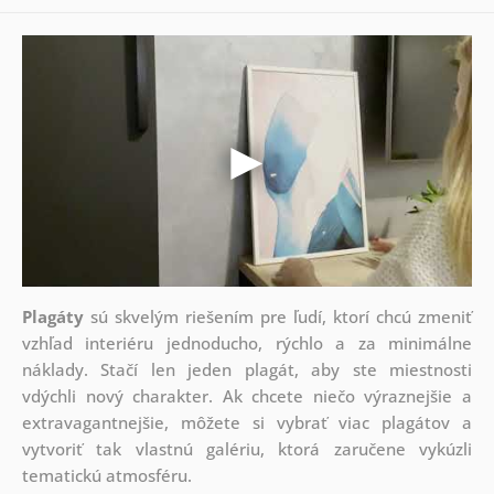
Plagáty
sú skvelým riešením pre ľudí, ktorí chcú zmeniť
vzhľad interiéru jednoducho, rýchlo a za minimálne
náklady. Stačí len jeden plagát, aby ste miestnosti
vdýchli nový charakter. Ak chcete niečo výraznejšie a
extravagantnejšie, môžete si vybrať viac plagátov a
vytvoriť tak vlastnú galériu, ktorá zaručene vykúzli
tematickú atmosféru.