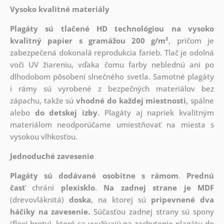
Vysoko kvalitné materiály
Plagáty sú tlačené HD technológiou na vysoko
kvalitný papier s gramážou 200 g/m²
, pričom je
zabezpečená dokonalá reprodukcia farieb. Tlač je odolná
voči UV žiareniu, vďaka čomu farby neblednú ani po
dlhodobom pôsobení slnečného svetla. Samotné plagáty
i rámy sú vyrobené z bezpečných materiálov bez
zápachu, takže sú
vhodné do každej miestnosti
, spálne
alebo
do detskej izby
. Plagáty aj napriek kvalitným
materiálom neodporúčame umiestňovať na miesta s
vysokou vlhkosťou.
Jednoduché zavesenie
Plagáty sú dodávané osobitne s rámom
.
Prednú
časť
chráni
plexisklo
.
Na zadnej strane je
MDF
(drevovláknitá)
doska
, na ktorej sú
pripevnené dva
háčiky na zavesenie.
Súčasťou zadnej strany sú spony
(flexi hroty), ktoré sa využívajú na zachytenie plagátu do