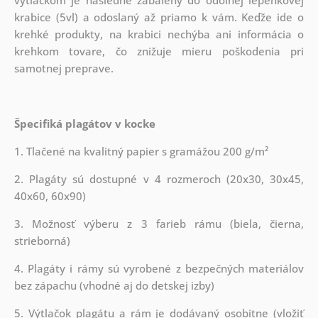
krabice (5vl) a odoslaný až priamo k vám. Keďže ide o
krehké produkty, na krabici nechýba ani informácia o
krehkom tovare, čo znižuje mieru poškodenia pri
samotnej preprave.
Špecifiká plagátov v kocke
1. Tlačené na kvalitný papier s gramážou 200 g/m²
2. Plagáty sú dostupné v 4 rozmeroch (20x30, 30x45,
40x60, 60x90)
3. Možnosť výberu z 3 farieb rámu (biela, čierna,
strieborná)
4. Plagáty i rámy sú vyrobené z bezpečných materiálov
bez zápachu (vhodné aj do detskej izby)
5. Výtlačok plagátu a rám je dodávaný osobitne (vložiť