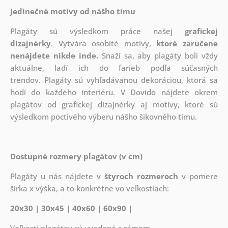
Jedinečné motívy od nášho tímu
Plagáty sú výsledkom práce našej
grafickej
dizajnérky
. Vytvára osobité motívy,
ktoré zaručene
nenájdete nikde inde.
Snaží sa, aby plagáty boli vždy
aktuálne, ladí ich do farieb podľa súčasných
trendov. Plagáty sú vyhľadávanou dekoráciou, ktorá sa
hodí do každého interiéru. V Dovido nájdete okrem
plagátov od grafickej dizajnérky aj motívy, ktoré sú
výsledkom poctivého výberu nášho šikovného tímu.
Dostupné rozmery plagátov (v cm)
Plagáty u nás nájdete v
štyroch rozmeroch
v pomere
šírka x výška, a to konkrétne vo veľkostiach:
20x30 | 30x45 | 40x60 | 60x90 |