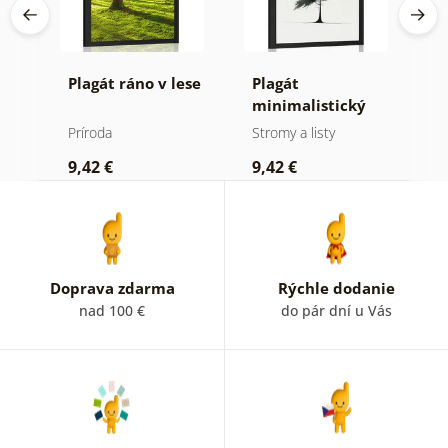
Plagát ráno v lese
Plagát
P
minimalistický
v
ihličnatý strom
Príroda
Stromy a listy
P
9,42 €
9,42 €
7
Doprava zdarma
Rýchle dodanie
nad 100 €
do pár dní u Vás