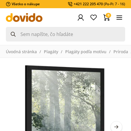
Všetko o nákupe
+421 222 205 470
(Po-Pi: 7 - 16)
0
Úvodná stránka
Plagáty
Plagáty podľa motívu
Príroda