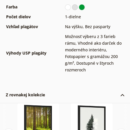
Farba
Počet dielov
1-dielne
Vzhľad plagátov
Na výšku
,
Bez pasparty
Možnosť výberu z 3 farieb
rámu
,
Vhodné ako darček do
moderného interiéru
,
Výhody USP plagáty
Fotopapier s gramážou 200
g/m²
,
Dostupné v štyroch
rozmeroch
Z rovnakej kolekcie