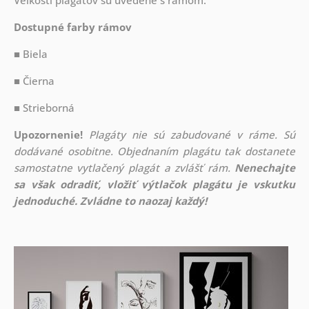
Veľkosti plagátov sú uvedené s rámom.
Dostupné farby rámov
■ Biela
■ Čierna
■ Strieborná
Upozornenie!
Plagáty nie sú zabudované v ráme. Sú
dodávané osobitne. Objednaním plagátu tak dostanete
samostatne vytlačený plagát a zvlášť rám.
Nenechajte
sa však odradiť, vložiť výtlačok plagátu je vskutku
jednoduché. Zvládne to naozaj každý!