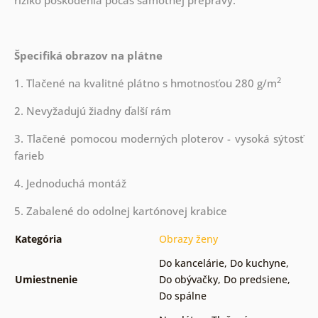
riziko poškodenia počas samotnej prepravy.
Špecifiká obrazov na plátne
2
1. Tlačené na kvalitné plátno s hmotnosťou 280 g/m
2. Nevyžadujú žiadny ďalší rám
3. Tlačené pomocou moderných ploterov - vysoká sýtosť
farieb
4. Jednoduchá montáž
5. Zabalené do odolnej kartónovej krabice
Kategória
Obrazy ženy
Do kancelárie
,
Do kuchyne
,
Umiestnenie
Do obývačky
,
Do predsiene
,
Do spálne