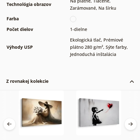
Na plátne
,
Tlačené
,
Technológia obrazov
Zarámované
,
Na šírku
Farba
Počet dielov
1-dielne
Ekologická tlač
,
Prémiové
Výhody USP
plátno 280 g/m²
,
Sýte farby
,
Jednoduchá inštalácia
Z rovnakej kolekcie