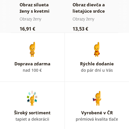
Obraz silueta
Obraz dievča a
O
ženy s kvetmi
lietajúce srdce
e
och
m
Obrazy ženy
Obrazy ženy
O
16,91 €
13,53 €
1
Doprava zdarma
Rýchle dodanie
nad 100 €
do pár dní u Vás
Široký sortiment
Vyrobené v ČR
tapiet a dekorácii
prémiová kvalita tlače