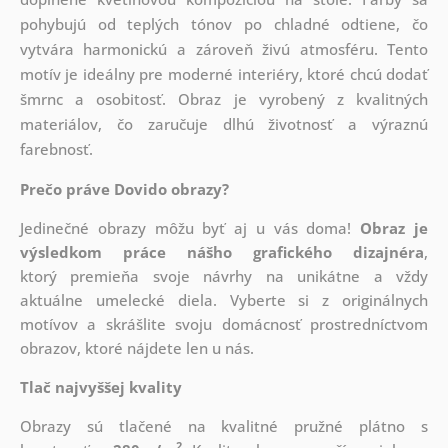
pohybujú od teplých tónov po chladné odtiene, čo
vytvára harmonickú a zároveň živú atmosféru. Tento
motív je ideálny pre moderné interiéry, ktoré chcú dodať
šmrnc a osobitosť. Obraz je vyrobený z kvalitných
materiálov, čo zaručuje dlhú životnosť a výraznú
farebnosť.
Prečo práve Dovido obrazy?
Jedinečné obrazy môžu byť aj u vás doma!
Obraz je
výsledkom práce nášho grafického dizajnéra
,
ktorý
premieňa svoje návrhy na unikátne a vždy
aktuálne umelecké diela. Vyberte si z originálnych
motívov a skrášlite svoju domácnosť prostredníctvom
obrazov, ktoré nájdete len u nás.
Tlač najvyššej kvality
Obrazy sú tlačené na kvalitné pružné plátno s
2