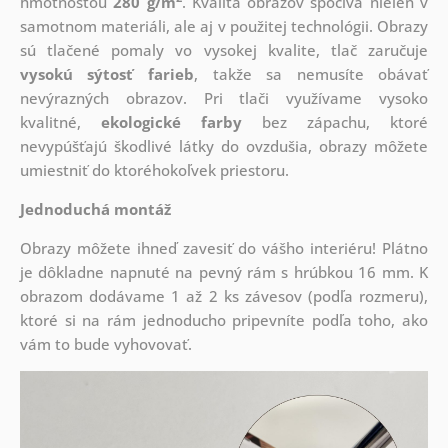
hmotnosťou
280 g/m
. Kvalita obrazov spočíva nielen v
samotnom materiáli, ale aj v použitej technológii. Obrazy
sú tlačené pomaly vo vysokej kvalite, tlač zaručuje
vysokú sýtosť farieb
, takže sa nemusíte obávať
nevýrazných obrazov. Pri tlači využívame vysoko
kvalitné,
ekologické farby
bez zápachu, ktoré
nevypúšťajú škodlivé látky do ovzdušia, obrazy môžete
umiestniť do ktoréhokoľvek priestoru.
Jednoduchá montáž
Obrazy môžete ihneď zavesiť do vášho interiéru! Plátno
je dôkladne napnuté na pevný rám s hrúbkou 16 mm. K
obrazom dodávame 1 až 2 ks závesov (podľa rozmeru),
ktoré si na rám jednoducho pripevníte podľa toho, ako
vám to bude vyhovovať.