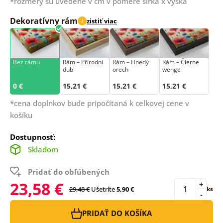
*rozmery sú uvedené v cm v pomere šírka x výška
Dekoratívny rám
zistiť viac
i
Bez rámu
Rám –⁠⁠⁠⁠⁠⁠ Přírodní
Rám – Hnedý
Rám – Čierne
dub
orech
wenge
0 €
15,21 €
15,21 €
15,21 €
*cena doplnkov bude pripočítaná k celkovej cene v
košíku
Dostupnosť:
Skladom
Pridať do obľúbených
23,58 €
+
29,48 €
Ušetríte
5,90 €
ks
-
PRIDAŤ DO KOŠÍKA