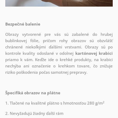
Bezpečné balenie
Obrazy vytvorené pre vás sú zabalené do hrubej
bublinkovej fólie, pričom rohy obrazov sú obzvlášť
chránené niekoľkými ďalšími vrstvami.
Obrazy sú po
kontrole kvality odoslané v odolnej
kartónovej krabici
priamo k vám. Keďže ide o krehké produkty, na krabici
nechýba ani označenie o krehkom tovare, čo znižuje
riziko poškodenia počas samotnej prepravy.
Špecifiká obrazov na plátne
2
1. Tlačené na kvalitné plátno s hmotnosťou 280 g/m
2. Nevyžadujú žiadny ďalší rám