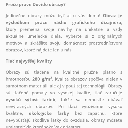
Prečo práve Dovido obrazy?
Jedinečné obrazy môžu byť aj u vás doma!
Obraz je
výsledkom práce nášho grafického dizajnéra
,
ktorý
premieňa svoje návrhy na unikátne a vždy
aktuálne umelecké diela. Vyberte si z originálnych
motívov a skrášlite svoju domácnosť prostredníctvom
obrazov, ktoré nájdete len u nás.
Tlač najvyššej kvality
Obrazy sú tlačené na kvalitné pružné plátno s
2
hmotnosťou
280 g/m
. Kvalita obrazov spočíva nielen v
samotnom materiáli, ale aj v použitej technológii. Obrazy
sú tlačené pomaly vo vysokej kvalite, tlač zaručuje
vysokú sýtosť farieb
, takže sa nemusíte obávať
nevýrazných obrazov. Pri tlači využívame vysoko
kvalitné,
ekologické farby
bez zápachu, ktoré
nevypúšťajú škodlivé látky do ovzdušia, obrazy môžete
umiestniť do ktoréhokoľvek priestoru.