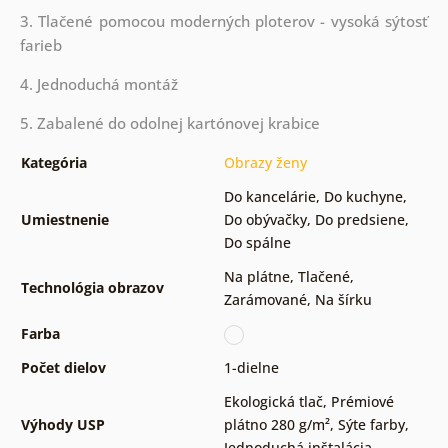
3. Tlačené pomocou moderných ploterov - vysoká sýtosť
farieb
4. Jednoduchá montáž
5. Zabalené do odolnej kartónovej krabice
Kategória
Obrazy ženy
Do kancelárie
,
Do kuchyne
,
Umiestnenie
Do obývačky
,
Do predsiene
,
Do spálne
Na plátne
,
Tlačené
,
Technológia obrazov
Zarámované
,
Na šírku
Farba
Počet dielov
1-dielne
Ekologická tlač
,
Prémiové
Výhody USP
plátno 280 g/m²
,
Sýte farby
,
Jednoduchá inštalácia