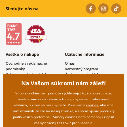
Sledujte nás na
Všetko o nákupe
Užitočné informácie
Obchodné a reklamačné
O nás
podmienky
Vernostný program
Ochrana osobných údajov
Často kladené otázky
Možnosti dopravy a platby
Magazín
Na Vašom súkromí nám záleží
Vrátenie tovaru
Kontakty
Veľkoobchodná spolupráca
Súbory cookies vám pomôžu rýchlo nájsť to, čo potrebujete,
ušetria vám čas a zabránia tomu, aby sa vám zobrazovali
reklamy, o ktoré sa nezaujímate. Používame
cookies
, aby sme
vám oznámili, že ste na našej stránke, a zobrazujeme produkty
podľa vašich preferencií. Súbory cookies nám pomáhajú zlepšiť
váš vylepšený zážitok z prehliadania.