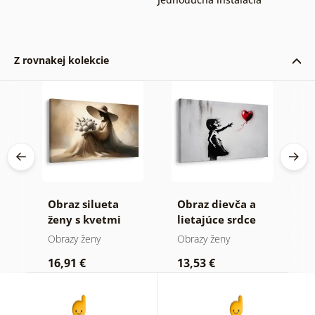
Z rovnakej kolekcie
Obraz silueta
Obraz dievča a
O
ženy s kvetmi
lietajúce srdce
l
Obrazy ženy
Obrazy ženy
O
16,91 €
13,53 €
1