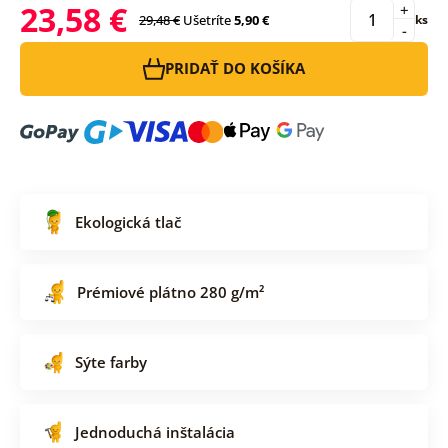
23,58 €
+
29,48 €
Ušetríte
5,90 €
ks
-
PRIDAŤ DO KOŠÍKA
Ekologická tlač
Prémiové plátno 280 g/m²
Sýte farby
Jednoduchá inštalácia