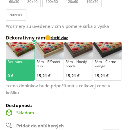
60x30
80x40
100x50
120x60
140x70
200x100
*rozmery sú uvedené v cm v pomere šírka x výška
Dekoratívny rám
zistiť viac
i
Bez rámu
Rám –⁠⁠⁠⁠⁠⁠ Přírodní
Rám – Hnedý
Rám – Čierne
dub
orech
wenge
0 €
15,21 €
15,21 €
15,21 €
*cena doplnkov bude pripočítaná k celkovej cene v
košíku
Dostupnosť:
Skladom
Pridať do obľúbených