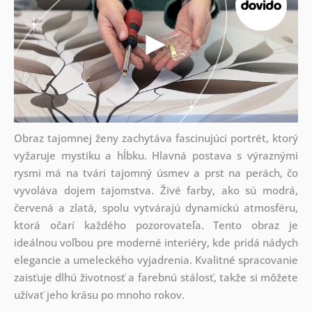
Obraz tajomnej ženy zachytáva fascinujúci portrét, ktorý
vyžaruje mystiku a hĺbku. Hlavná postava s výraznými
rysmi má na tvári tajomný úsmev a prst na perách, čo
vyvoláva dojem tajomstva. Živé farby, ako sú modrá,
červená a zlatá, spolu vytvárajú dynamickú atmosféru,
ktorá očarí každého pozorovateľa. Tento obraz je
ideálnou voľbou pre moderné interiéry, kde pridá nádych
elegancie a umeleckého vyjadrenia. Kvalitné spracovanie
zaisťuje dlhú životnosť a farebnú stálosť, takže si môžete
užívať jeho krásu po mnoho rokov.