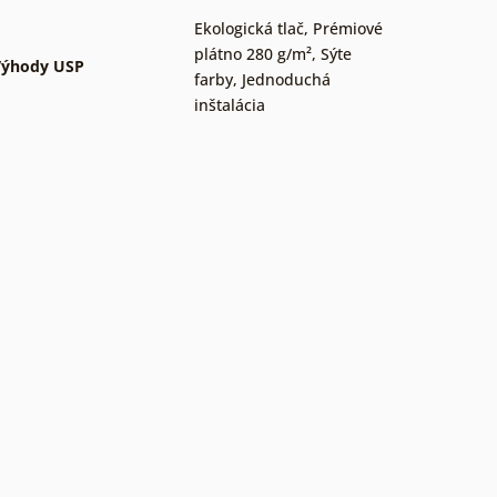
Ekologická tlač
,
Prémiové
plátno 280 g/m²
,
Sýte
Výhody USP
farby
,
Jednoduchá
inštalácia