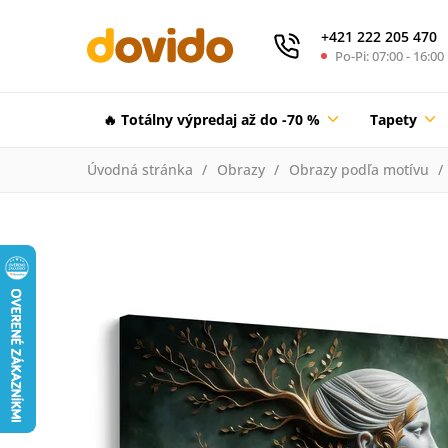
+421 222 205 470
Po-Pi: 07:00 - 16:00
🔥 Totálny výpredaj až do -70 %
Tapety
Úvodná stránka
Obrazy
Obrazy podľa motívu