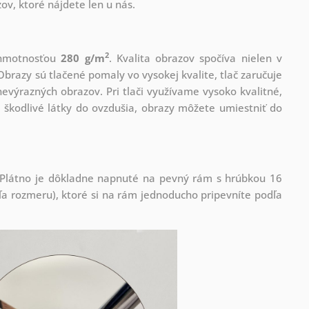
ov, ktoré nájdete len u nás.
2
s hmotnosťou
280 g/m
. Kvalita obrazov spočíva nielen v
Obrazy sú tlačené pomaly vo vysokej kvalite, tlač zaručuje
evýrazných obrazov. Pri tlači využívame vysoko kvalitné,
 škodlivé látky do ovzdušia, obrazy môžete umiestniť do
! Plátno je dôkladne napnuté na pevný rám s hrúbkou 16
 rozmeru), ktoré si na rám jednoducho pripevníte podľa