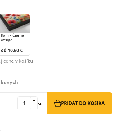
Rám – Čierne
wenge
od 10,60 €
j cene v košíku
ľúbených
+
PRIDAŤ DO KOŠÍKA
ks
-