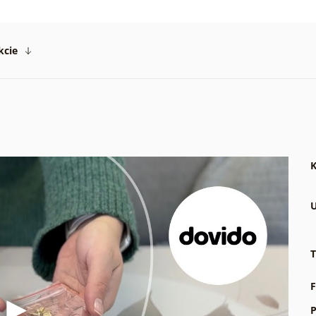
kcie
K
U
T
F
P