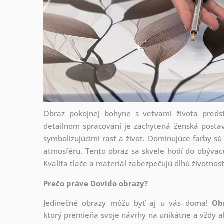
Obraz pokojnej bohyne s vetvami života predst
detailnom spracovaní je zachytená ženská postava
symbolizujúcimi rast a život. Dominujúce farby sú 
atmosféru. Tento obraz sa skvele hodí do obývace
Kvalita tlače a materiál zabezpečujú dlhú životnos
Prečo práve Dovido obrazy?
Jedinečné obrazy môžu byť aj u vás doma!
Ob
ktorý
premieňa svoje návrhy na unikátne a vždy ak