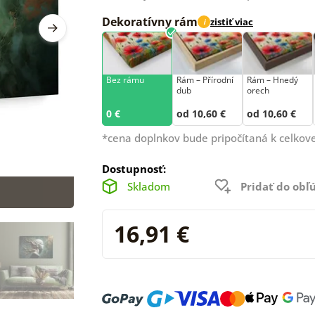
Dekoratívny rám
zistiť viac
i
Bez rámu
Rám –⁠⁠⁠⁠⁠⁠ Přírodní
Rám – Hnedý
dub
orech
0 €
od 10,60 €
od 10,60 €
*cena doplnkov bude pripočítaná k celkove
Dostupnosť:
Skladom
Pridať do ob
16,91 €