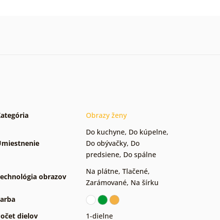
ategória
Obrazy ženy
Do kuchyne
,
Do kúpelne
,
miestnenie
Do obývačky
,
Do
predsiene
,
Do spálne
Na plátne
,
Tlačené
,
echnológia obrazov
Zarámované
,
Na šírku
arba
očet dielov
1-dielne