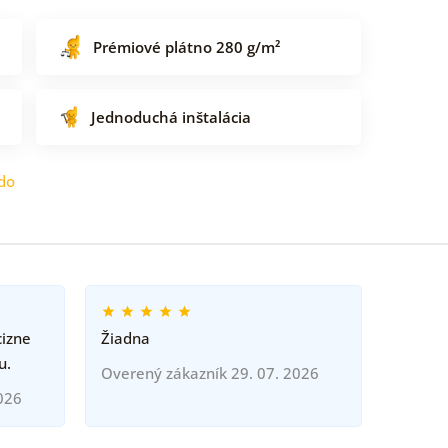
Prémiové plátno 280 g/m²
Jednoduchá inštalácia
do
cizne
Žiadna
u.
Overený zákazník 29. 07. 2026
026