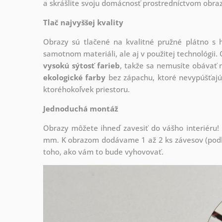
a skrášlite svoju domácnosť prostredníctvom obraz
Tlač najvyššej kvality
Obrazy sú tlačené na kvalitné pružné plátno 
samotnom materiáli, ale aj v použitej technológii. 
vysokú sýtosť farieb
, takže sa nemusíte obávať n
ekologické farby
bez zápachu, ktoré nevypúšťajú
ktoréhokoľvek priestoru.
Jednoduchá montáž
Obrazy môžete ihneď zavesiť do vášho interiéru
mm. K obrazom dodávame 1 až 2 ks závesov (podľa
toho, ako vám to bude vyhovovať.