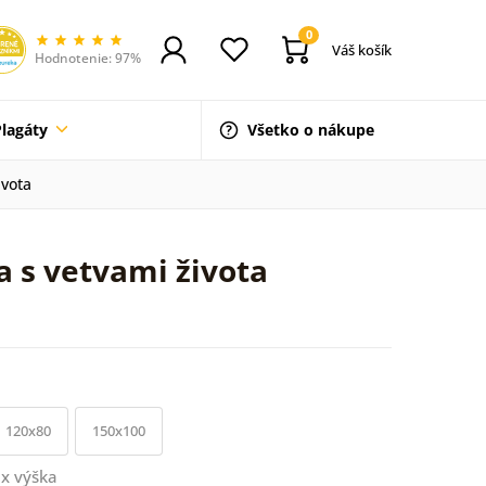
0
Váš košík
Hodnotenie: 97%
Plagáty
Všetko o nákupe
ivota
 s vetvami života
120x80
150x100
x výška