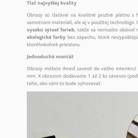
Tlač najvyššej kvality
Obrazy sú tlačené na kvalitné pružné plátno 
samotnom materiáli, ale aj v použitej technológii. 
vysokú sýtosť farieb
, takže sa nemusíte obávať n
ekologické farby
bez zápachu, ktoré nevypúšťajú
ktoréhokoľvek priestoru.
Jednoduchá montáž
Obrazy môžete ihneď zavesiť do vášho interiéru
mm. K obrazom dodávame 1 až 2 ks závesov (podľa
toho, ako vám to bude vyhovovať.