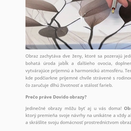
Obraz zachytáva dve ženy, ktoré sa pozerajú je
bohatá úroda jabĺk a ďalšieho ovocia, doplne
vytvárajúce príjemnú a harmonickú atmosféru. Ten
kde podčiarkne príjemné chvíle strávené s rodinou
čo zaručuje dlhú životnosť a stálosť farieb.
Prečo práve Dovido obrazy?
Jedinečné obrazy môžu byť aj u vás doma!
Ob
ktorý
premieňa svoje návrhy na unikátne a vždy ak
a skrášlite svoju domácnosť prostredníctvom obraz