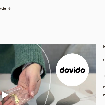
kcie
K
U
T
F
P