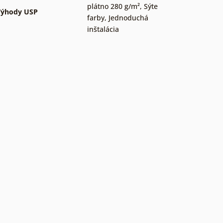
plátno 280 g/m²
,
Sýte
Výhody USP
farby
,
Jednoduchá
inštalácia