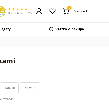
0
Váš košík
Hodnotenie: 97%
Plagáty
Všetko o nákupe
lkami
140x70
200x100
x výška