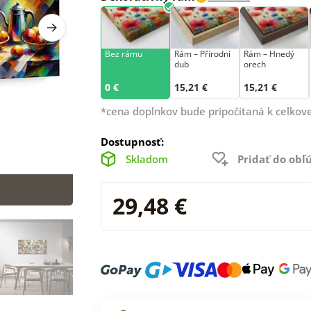
Bez rámu
Rám –⁠⁠⁠⁠⁠⁠ Přírodní
Rám – Hnedý
dub
orech
0 €
15,21 €
15,21 €
*cena doplnkov bude pripočítaná k celkove
Dostupnosť:
Skladom
Pridať do ob
29,48 €