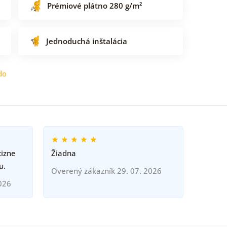
Prémiové plátno 280 g/m²
Jednoduchá inštalácia
do
cizne
Žiadna
u.
Overený zákazník 29. 07. 2026
026