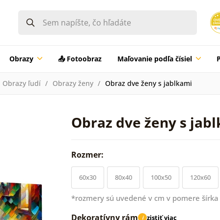
Obrazy
📤 Fotoobraz
Maľovanie podľa čísiel
Obrazy ľudí
Obrazy ženy
Obraz dve ženy s jablkami
Obraz dve ženy s jab
Rozmer:
60x30
80x40
100x50
120x60
*rozmery sú uvedené v cm v pomere šírka 
Dekoratívny rám
zistiť viac
i