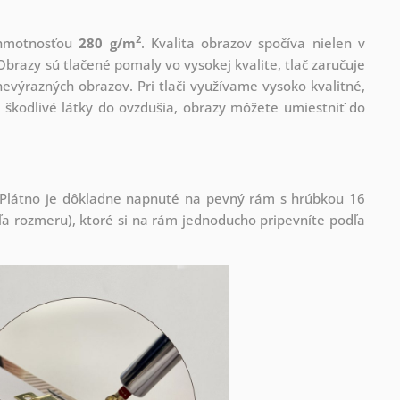
2
s hmotnosťou
280 g/m
. Kvalita obrazov spočíva nielen v
Obrazy sú tlačené pomaly vo vysokej kvalite, tlač zaručuje
evýrazných obrazov. Pri tlači využívame vysoko kvalitné,
 škodlivé látky do ovzdušia, obrazy môžete umiestniť do
! Plátno je dôkladne napnuté na pevný rám s hrúbkou 16
 rozmeru), ktoré si na rám jednoducho pripevníte podľa