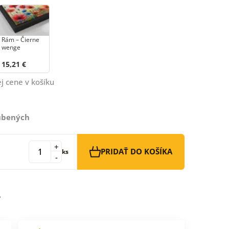
Rám – Čierne
wenge
15,21 €
j cene v košíku
ľúbených
+
PRIDAŤ DO KOŠÍKA
ks
-