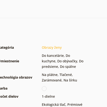
ategória
Obrazy ženy
Do kancelárie
,
Do
miestnenie
kuchyne
,
Do obývačky
,
Do
predsiene
,
Do spálne
Na plátne
,
Tlačené
,
echnológia obrazov
Zarámované
,
Na šírku
arba
očet dielov
1-dielne
Ekologická tlač
,
Prémiové