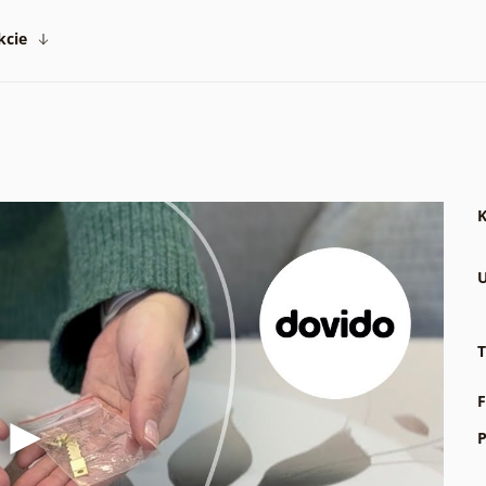
kcie
K
U
T
F
P