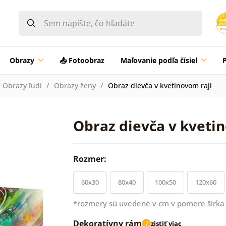
Obrazy
📤 Fotoobraz
Maľovanie podľa čísiel
Obrazy ľudí
Obrazy ženy
Obraz dievča v kvetinovom raji
Obraz dievča v kveti
Rozmer:
60x30
80x40
100x50
120x60
*rozmery sú uvedené v cm v pomere šírka 
Dekoratívny rám
zistiť viac
i