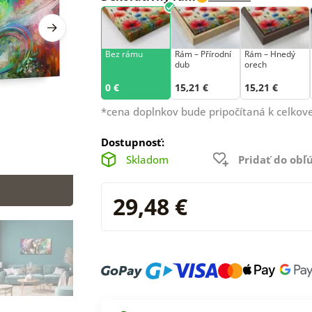
Bez rámu
Rám –⁠⁠⁠⁠⁠⁠ Přírodní
Rám – Hnedý
dub
orech
0 €
15,21 €
15,21 €
*cena doplnkov bude pripočítaná k celkove
Dostupnosť:
Skladom
Pridať do ob
29,48 €