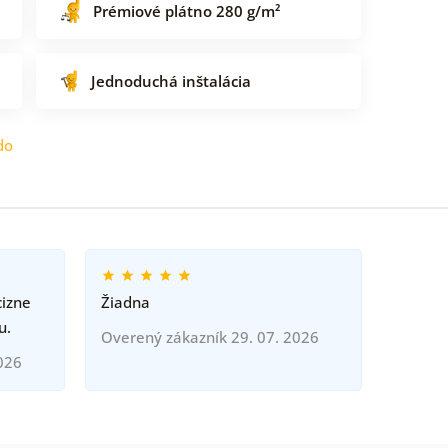
Prémiové plátno 280 g/m²
Jednoduchá inštalácia
do
cizne
Žiadna
u.
Overený zákazník 29. 07. 2026
026