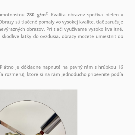
2
s hmotnosťou
280 g/m
. Kvalita obrazov spočíva nielen v
Obrazy sú tlačené pomaly vo vysokej kvalite, tlač zaručuje
evýrazných obrazov. Pri tlači využívame vysoko kvalitné,
 škodlivé látky do ovzdušia, obrazy môžete umiestniť do
! Plátno je dôkladne napnuté na pevný rám s hrúbkou 16
 rozmeru), ktoré si na rám jednoducho pripevníte podľa