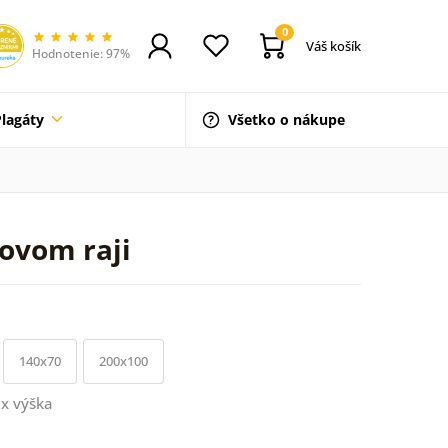
0
Váš košík
Hodnotenie: 97%
Plagáty
Všetko o nákupe
novom raji
140x70
200x100
x výška