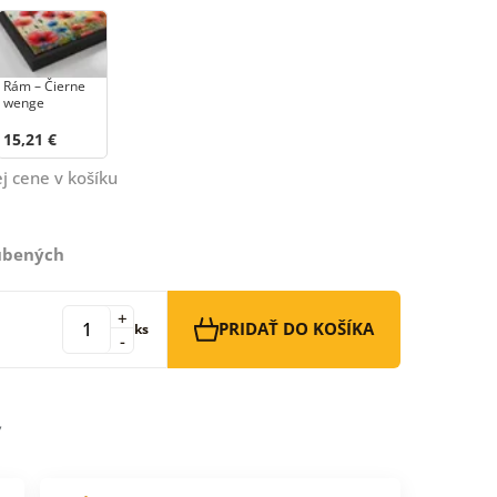
Rám – Čierne
wenge
15,21 €
j cene v košíku
ľúbených
+
PRIDAŤ DO KOŠÍKA
ks
-