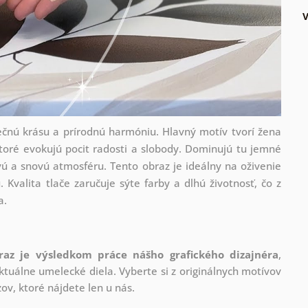
ečnú krásu a prírodnú harmóniu. Hlavný motív tvorí žena
toré evokujú pocit radosti a slobody. Dominujú tu jemné
ivú a snovú atmosféru. Tento obraz je ideálny na oživenie
. Kvalita tlače zaručuje sýte farby a dlhú životnosť, čo z
a.
raz je výsledkom práce nášho grafického dizajnéra
,
tuálne umelecké diela. Vyberte si z originálnych motívov
ov, ktoré nájdete len u nás.