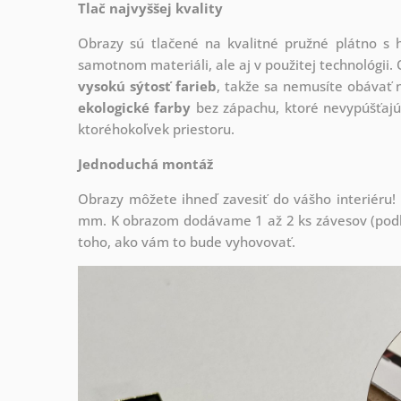
Tlač najvyššej kvality
Obrazy sú tlačené na kvalitné pružné plátno 
samotnom materiáli, ale aj v použitej technológii. 
vysokú sýtosť farieb
, takže sa nemusíte obávať n
ekologické farby
bez zápachu, ktoré nevypúšťajú
ktoréhokoľvek priestoru.
Jednoduchá montáž
Obrazy môžete ihneď zavesiť do vášho interiéru
mm. K obrazom dodávame 1 až 2 ks závesov (podľa
toho, ako vám to bude vyhovovať.