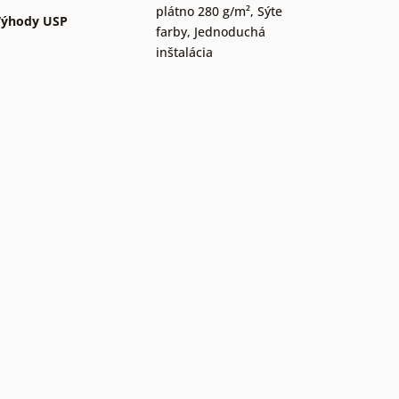
plátno 280 g/m²
,
Sýte
Výhody USP
farby
,
Jednoduchá
inštalácia