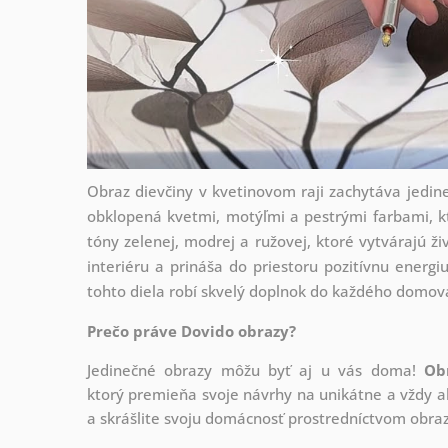
Obraz dievčiny v kvetinovom raji zachytáva jedin
obklopená kvetmi, motýľmi a pestrými farbami, k
tóny zelenej, modrej a ružovej, ktoré vytvárajú ž
interiéru a prináša do priestoru pozitívnu energiu
tohto diela robí skvelý doplnok do každého domov
Prečo práve Dovido obrazy?
Jedinečné obrazy môžu byť aj u vás doma!
Ob
ktorý
premieňa svoje návrhy na unikátne a vždy ak
a skrášlite svoju domácnosť prostredníctvom obraz