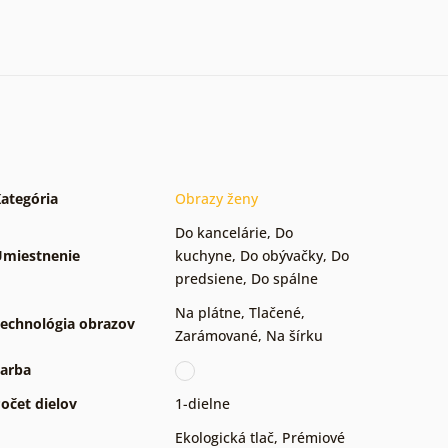
ategória
Obrazy ženy
Do kancelárie
,
Do
miestnenie
kuchyne
,
Do obývačky
,
Do
predsiene
,
Do spálne
Na plátne
,
Tlačené
,
echnológia obrazov
Zarámované
,
Na šírku
arba
očet dielov
1-dielne
Ekologická tlač
,
Prémiové