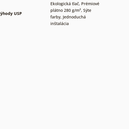
Ekologická tlač
,
Prémiové
plátno 280 g/m²
,
Sýte
Výhody USP
farby
,
Jednoduchá
inštalácia