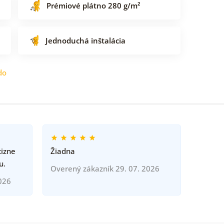
Prémiové plátno 280 g/m²
Jednoduchá inštalácia
do
cizne
Žiadna
u.
Overený zákazník 29. 07. 2026
026