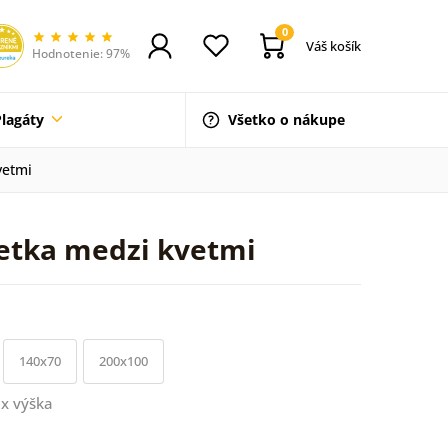
0
Váš košík
Hodnotenie: 97%
Plagáty
Všetko o nákupe
vetmi
etka medzi kvetmi
140x70
200x100
x výška