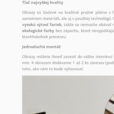
Tlač najvyššej kvality
Obrazy sú tlačené na kvalitné pružné plátno 
samotnom materiáli, ale aj v použitej technológii. 
vysokú sýtosť farieb
, takže sa nemusíte obávať n
ekologické farby
bez zápachu, ktoré nevypúšťajú
ktoréhokoľvek priestoru.
Jednoduchá montáž
Obrazy môžete ihneď zavesiť do vášho interiéru
mm. K obrazom dodávame 1 až 2 ks závesov (podľa
toho, ako vám to bude vyhovovať.