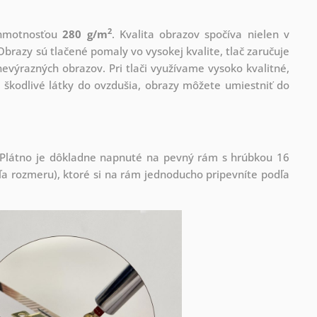
2
s hmotnosťou
280 g/m
. Kvalita obrazov spočíva nielen v
Obrazy sú tlačené pomaly vo vysokej kvalite, tlač zaručuje
evýrazných obrazov. Pri tlači využívame vysoko kvalitné,
 škodlivé látky do ovzdušia, obrazy môžete umiestniť do
! Plátno je dôkladne napnuté na pevný rám s hrúbkou 16
 rozmeru), ktoré si na rám jednoducho pripevníte podľa