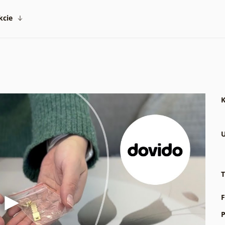
kcie
K
U
T
F
P