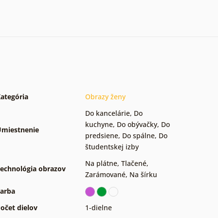
ategória
Obrazy ženy
Do kancelárie
,
Do
kuchyne
,
Do obývačky
,
Do
miestnenie
predsiene
,
Do spálne
,
Do
študentskej izby
Na plátne
,
Tlačené
,
echnológia obrazov
Zarámované
,
Na šírku
arba
očet dielov
1-dielne