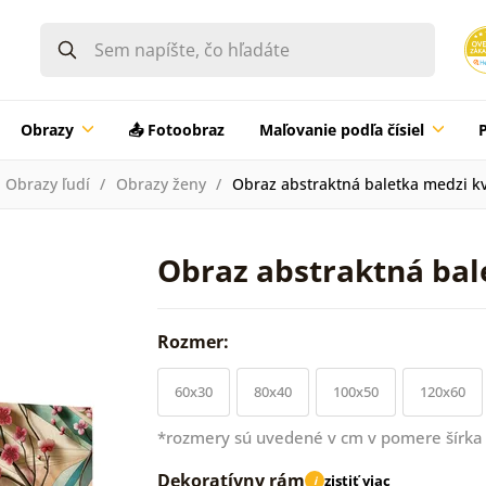
Obrazy
📤 Fotoobraz
Maľovanie podľa čísiel
Obrazy ľudí
Obrazy ženy
Obraz abstraktná baletka medzi k
Obraz abstraktná bal
Rozmer:
60x30
80x40
100x50
120x60
*rozmery sú uvedené v cm v pomere šírka 
Dekoratívny rám
zistiť viac
i