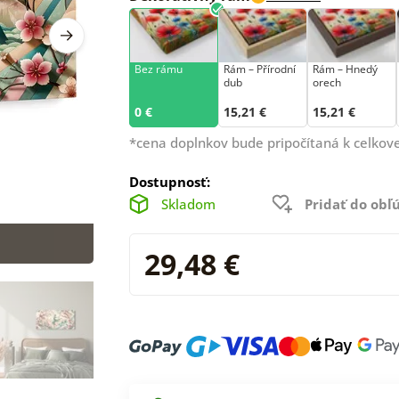
Bez rámu
Rám –⁠⁠⁠⁠⁠⁠ Přírodní
Rám – Hnedý
dub
orech
0 €
15,21 €
15,21 €
*cena doplnkov bude pripočítaná k celkove
Dostupnosť:
Skladom
Pridať do ob
29,48 €