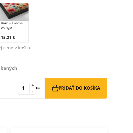
Rám – Čierne
wenge
15,21 €
j cene v košíku
ľúbených
+
PRIDAŤ DO KOŠÍKA
ks
-