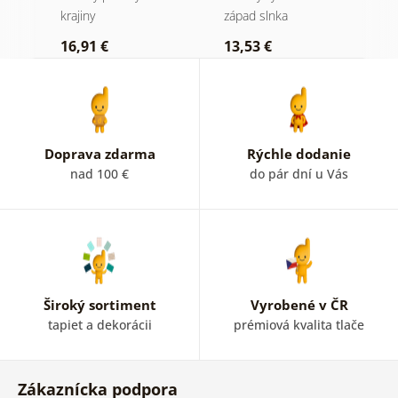
krajiny
západ slnka
z
16,91 €
13,53 €
1
Doprava zdarma
Rýchle dodanie
nad 100 €
do pár dní u Vás
Široký sortiment
Vyrobené v ČR
tapiet a dekorácii
prémiová kvalita tlače
Zákaznícka podpora