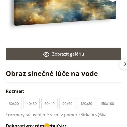
Zobraziť galériu
Obraz slnečné lúče na vode
Rozmer:
30x20
40x30
60x40
90x60
120x80
150x100
*rozmery sú uvedené v cm v pomere šírka x výška
Dekoratívny rám
zistiť viac
i