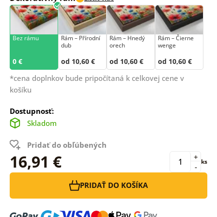
Bez rámu
Rám –⁠⁠⁠⁠⁠⁠ Přírodní
Rám – Hnedý
Rám – Čierne
dub
orech
wenge
0 €
od 10,60 €
od 10,60 €
od 10,60 €
*cena doplnkov bude pripočítaná k celkovej cene v
košíku
Dostupnosť:
Skladom
Pridať do obľúbených
16,91 €
+
ks
-
PRIDAŤ DO KOŠÍKA