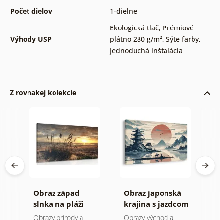
Počet dielov
1-dielne
Ekologická tlač
,
Prémiové
Výhody USP
plátno 280 g/m²
,
Sýte farby
,
Jednoduchá inštalácia
Z rovnakej kolekcie
se
Obraz západ
Obraz japonská
O
slnka na pláži
krajina s jazdcom
s
s
Obrazy prírody a
Obrazy východ a
O