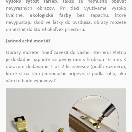
vysokú sýtosť farieb
, takže sa nemusíte obávať
nevýrazných obrazov. Pri tlači využívame vysoko
kvalitné,
ekologické farby
bez zápachu, ktoré
nevypúšťajú škodlivé látky do ovzdušia, obrazy môžete
umiestniť do ktoréhokoľvek priestoru.
Jednoduchá montáž
Obrazy môžete ihneď zavesiť do vášho interiéru! Plátno
je dôkladne napnuté na pevný rám s hrúbkou 16 mm. K
obrazom dodávame 1 až 2 ks závesov (podľa rozmeru),
ktoré si na rám jednoducho pripevníte podľa toho, ako
vám to bude vyhovovať.