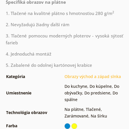
Špecifiká obrazov na plátne
2
1. Tlačené na kvalitné plátno s hmotnosťou 280 g/m
2. Nevyžadujú žiadny ďalší rám
3. Tlačené pomocou moderných ploterov - vysoká sýtosť
farieb
4. Jednoduchá montáž
5. Zabalené do odolnej kartónovej krabice
Kategória
Obrazy východ a západ slnka
Do kuchyne
,
Do kúpelne
,
Do
Umiestnenie
obývačky
,
Do predsiene
,
Do
spálne
Na plátne
,
Tlačené
,
Technológia obrazov
Zarámované
,
Na šírku
Farba