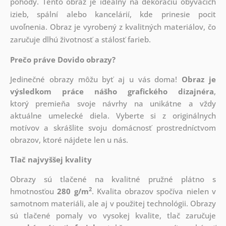
pohody. Tento obraz je ideálny na dekoráciu obývacích
izieb, spální alebo kancelárií, kde prinesie pocit
uvoľnenia. Obraz je vyrobený z kvalitných materiálov, čo
zaručuje dlhú životnosť a stálosť farieb.
Prečo práve Dovido obrazy?
Jedinečné obrazy môžu byť aj u vás doma!
Obraz je
výsledkom práce nášho grafického dizajnéra
,
ktorý
premieňa svoje návrhy na unikátne a vždy
aktuálne umelecké diela. Vyberte si z originálnych
motívov a skrášlite svoju domácnosť prostredníctvom
obrazov, ktoré nájdete len u nás.
Tlač najvyššej kvality
Obrazy sú tlačené na kvalitné pružné plátno s
2
hmotnosťou
280 g/m
. Kvalita obrazov spočíva nielen v
samotnom materiáli, ale aj v použitej technológii. Obrazy
sú tlačené pomaly vo vysokej kvalite, tlač zaručuje