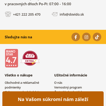
v pracovných dňoch Po-Pi: 07:00 - 16:00
+421 222 205 470
info@dovido.sk
Sledujte nás na
Všetko o nákupe
Užitočné informácie
Obchodné a reklamačné
O nás
podmienky
Vernostný program
Ochrana osobných údajov
Často kladené otázky
Možnosti dopravy a platby
Magazín
Na Vašom súkromí nám záleží
Vrátenie tovaru
Kontakty