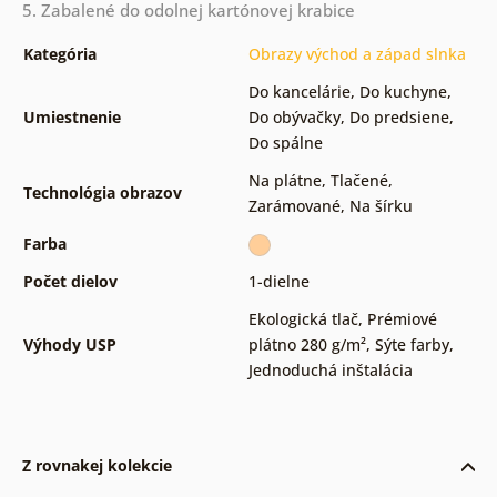
5. Zabalené do odolnej kartónovej krabice
Kategória
Obrazy východ a západ slnka
Do kancelárie
,
Do kuchyne
,
Umiestnenie
Do obývačky
,
Do predsiene
,
Do spálne
Na plátne
,
Tlačené
,
Technológia obrazov
Zarámované
,
Na šírku
Farba
Počet dielov
1-dielne
Ekologická tlač
,
Prémiové
Výhody USP
plátno 280 g/m²
,
Sýte farby
,
Jednoduchá inštalácia
Z rovnakej kolekcie