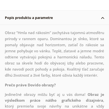
Popis produktu a parametre
Obraz "Hmla nad rákosím" zachytáva tajomnú atmosféru
prírody v rannom oparu. Dominantou je slnko, ktoré sa
pomaly objavuje nad horizontom, zatiaľ čo rákosie sa
jemne pohybuje vo vánku. Teplé, zlatavé a jemne modré
odtiene vytvárajú pokojnú a harmonickú náladu. Tento
obraz sa skvele hodí do obývacej izby alebo pracovne,
kde navodí pocit pohody a pokoja. Kvalitný tlač zaručuje
dlhú životnosť a živé farby, ktoré oživia každý interiér.
Prečo práve Dovido obrazy?
Jedinečné obrazy môžu byť aj u vás doma!
Obraz je
výsledkom práce nášho grafického dizajnéra
,
ktorý
premieňa svoje návrhy na unikátne a vždy