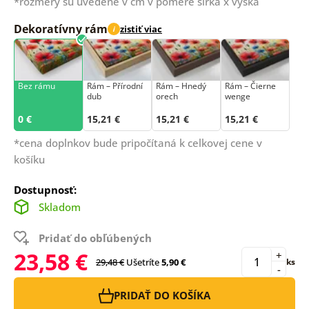
*rozmery sú uvedené v cm v pomere šírka x výška
Dekoratívny rám
zistiť viac
i
Bez rámu
Rám –⁠⁠⁠⁠⁠⁠ Přírodní
Rám – Hnedý
Rám – Čierne
dub
orech
wenge
0 €
15,21 €
15,21 €
15,21 €
*cena doplnkov bude pripočítaná k celkovej cene v
košíku
Dostupnosť:
Skladom
Pridať do obľúbených
23,58 €
+
29,48 €
Ušetríte
5,90 €
ks
-
PRIDAŤ DO KOŠÍKA