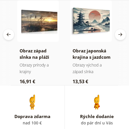
Obraz západ
Obraz japonská
O
ou
slnka na pláži
krajina s jazdcom
v
I
Obrazy prírody a
Obrazy východ a
O
krajiny
západ slnka
1
16,91 €
13,53 €
Doprava zdarma
Rýchle dodanie
nad 100 €
do pár dní u Vás