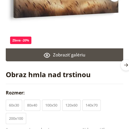
Zľava -20%
Zobraziť galériu
Obraz hmla nad trstinou
Rozmer:
60x30
80x40
100x50
120x60
140x70
200x100