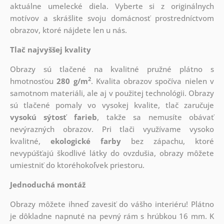
aktuálne umelecké diela. Vyberte si z originálnych
motívov a skrášlite svoju domácnosť prostredníctvom
obrazov, ktoré nájdete len u nás.
Tlač najvyššej kvality
Obrazy sú tlačené na kvalitné pružné plátno s
2
hmotnosťou
280 g/m
. Kvalita obrazov spočíva nielen v
samotnom materiáli, ale aj v použitej technológii. Obrazy
sú tlačené pomaly vo vysokej kvalite, tlač zaručuje
vysokú sýtosť farieb
, takže sa nemusíte obávať
nevýrazných obrazov. Pri tlači využívame vysoko
kvalitné,
ekologické farby
bez zápachu, ktoré
nevypúšťajú škodlivé látky do ovzdušia, obrazy môžete
umiestniť do ktoréhokoľvek priestoru.
Jednoduchá montáž
Obrazy môžete ihneď zavesiť do vášho interiéru! Plátno
je dôkladne napnuté na pevný rám s hrúbkou 16 mm. K