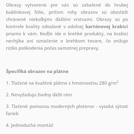
Obrazy vytvorené pre vás sú zabalené do hrubej
bublinkovej fólie, pričom rohy obrazov sú obzvlášť
chránené niekoľkými ďalšími vrstvami.
Obrazy sú po
kontrole kvality odoslané v odolnej
kartónovej krabici
priamo k vám. Keďže ide o krehké produkty, na krabici
nechýba ani označenie o krehkom tovare, čo znižuje
riziko poškodenia počas samotnej prepravy.
Špecifiká obrazov na plátne
2
1. Tlačené na kvalitné plátno s hmotnosťou 280 g/m
2. Nevyžadujú žiadny ďalší rám
3. Tlačené pomocou moderných ploterov - vysoká sýtosť
farieb
4. Jednoduchá montáž