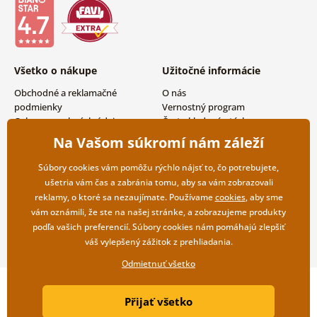
Všetko o nákupe
Užitočné informácie
Obchodné a reklamačné
O nás
podmienky
Vernostný program
Ochrana osobných údajov
Často kladené otázky
Možnosti dopravy a platby
Magazín
Na Vašom súkromí nám záleží
Vrátenie tovaru
Kontakty
Veľkoobchodná spolupráca
Súbory cookies vám pomôžu rýchlo nájsť to, čo potrebujete,
ušetria vám čas a zabránia tomu, aby sa vám zobrazovali
reklamy, o ktoré sa nezaujímate. Používame
cookies
, aby sme
vám oznámili, že ste na našej stránke, a zobrazujeme produkty
podľa vašich preferencií. Súbory cookies nám pomáhajú zlepšiť
váš vylepšený zážitok z prehliadania.
Odmietnuť všetko
Copyright ©2019 © Dovido.sk.
Přijať všetko
Webdesign
Litvanyi.sk
| E-shop vytvorila