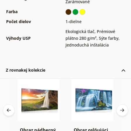
Zarámované
Farba
Počet dielov
1-dielne
Ekologická tlač
,
Prémiové
Výhody USP
plátno 280 g/m²
,
Sýte farby
,
Jednoduchá inštalácia
Z rovnakej kolekcie
Obraz nádherný
Obraz oslňujúci
O