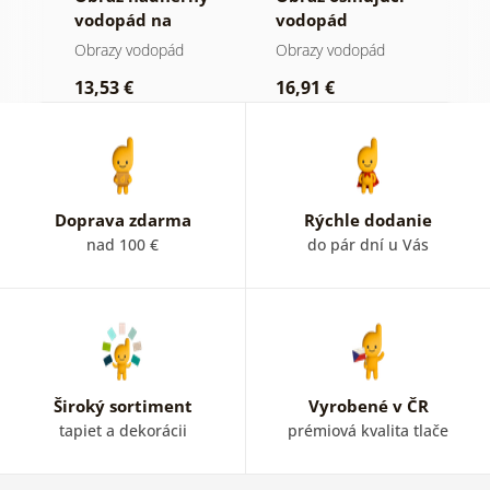
vodopád na
vodopád
v
Islande
Obrazy vodopád
Obrazy vodopád
O
13,53 €
16,91 €
2
Doprava zdarma
Rýchle dodanie
nad 100 €
do pár dní u Vás
Široký sortiment
Vyrobené v ČR
tapiet a dekorácii
prémiová kvalita tlače