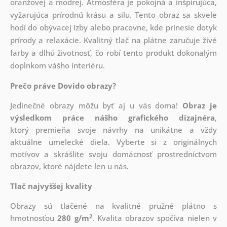
oranžovej a modrej. Atmosféra je pokojná a inšpirujúca,
vyžarujúca prírodnú krásu a silu. Tento obraz sa skvele
hodí do obývacej izby alebo pracovne, kde prinesie dotyk
prírody a relaxácie. Kvalitný tlač na plátne zaručuje živé
farby a dlhú životnosť, čo robí tento produkt dokonalým
doplnkom vášho interiéru.
Prečo práve Dovido obrazy?
Jedinečné obrazy môžu byť aj u vás doma!
Obraz je
výsledkom práce nášho grafického dizajnéra
,
ktorý
premieňa svoje návrhy na unikátne a vždy
aktuálne umelecké diela. Vyberte si z originálnych
motívov a skrášlite svoju domácnosť prostredníctvom
obrazov, ktoré nájdete len u nás.
Tlač najvyššej kvality
Obrazy sú tlačené na kvalitné pružné plátno s
2
hmotnosťou
280 g/m
. Kvalita obrazov spočíva nielen v