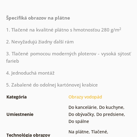
Špecifiká obrazov na plátne
2
1. Tlačené na kvalitné plátno s hmotnosťou 280 g/m
2. Nevyžadujú žiadny ďalší rám
3. Tlačené pomocou moderných ploterov - vysoká sýtosť
farieb
4. Jednoduchá montáž
5. Zabalené do odolnej kartónovej krabice
Kategória
Obrazy vodopád
Do kancelárie
,
Do kuchyne
,
Umiestnenie
Do obývačky
,
Do predsiene
,
Do spálne
Na plátne
,
Tlačené
,
Technológia obrazov