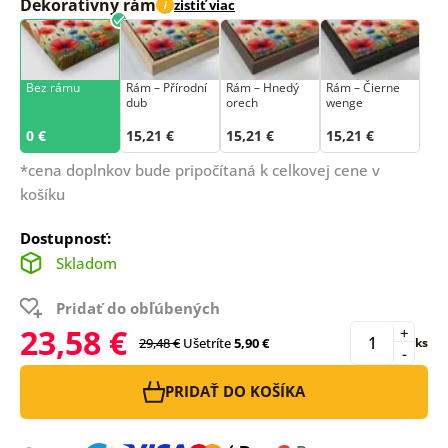
Dekoratívny rám
zistiť viac
i
Bez rámu
Rám –⁠⁠⁠⁠⁠⁠ Přírodní
Rám – Hnedý
Rám – Čierne
dub
orech
wenge
0 €
15,21 €
15,21 €
15,21 €
*cena doplnkov bude pripočítaná k celkovej cene v
košíku
Dostupnosť:
Skladom
Pridať do obľúbených
23,58 €
+
29,48 €
Ušetríte
5,90 €
ks
-
PRIDAŤ DO KOŠÍKA