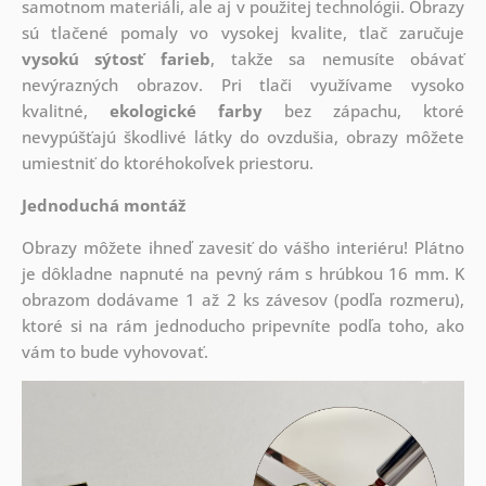
samotnom materiáli, ale aj v použitej technológii. Obrazy
sú tlačené pomaly vo vysokej kvalite, tlač zaručuje
vysokú sýtosť farieb
, takže sa nemusíte obávať
nevýrazných obrazov. Pri tlači využívame vysoko
kvalitné,
ekologické farby
bez zápachu, ktoré
nevypúšťajú škodlivé látky do ovzdušia, obrazy môžete
umiestniť do ktoréhokoľvek priestoru.
Jednoduchá montáž
Obrazy môžete ihneď zavesiť do vášho interiéru! Plátno
je dôkladne napnuté na pevný rám s hrúbkou 16 mm. K
obrazom dodávame 1 až 2 ks závesov (podľa rozmeru),
ktoré si na rám jednoducho pripevníte podľa toho, ako
vám to bude vyhovovať.