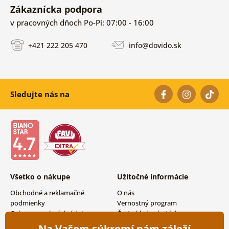
Zákaznícka podpora
v pracovných dňoch Po-Pi: 07:00 - 16:00
+421 222 205 470
info@dovido.sk
Sledujte nás na
Všetko o nákupe
Užitočné informácie
Obchodné a reklamačné
O nás
podmienky
Vernostný program
Ochrana osobných údajov
Často kladené otázky
Možnosti dopravy a platby
Magazín
Na Vašom súkromí nám záleží