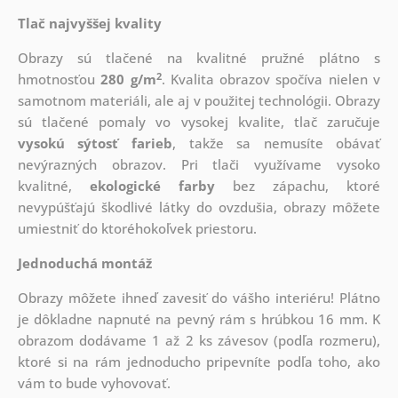
Tlač najvyššej kvality
Obrazy sú tlačené na kvalitné pružné plátno s
2
hmotnosťou
280 g/m
. Kvalita obrazov spočíva nielen v
samotnom materiáli, ale aj v použitej technológii. Obrazy
sú tlačené pomaly vo vysokej kvalite, tlač zaručuje
vysokú sýtosť farieb
, takže sa nemusíte obávať
nevýrazných obrazov. Pri tlači využívame vysoko
kvalitné,
ekologické farby
bez zápachu, ktoré
nevypúšťajú škodlivé látky do ovzdušia, obrazy môžete
umiestniť do ktoréhokoľvek priestoru.
Jednoduchá montáž
Obrazy môžete ihneď zavesiť do vášho interiéru! Plátno
je dôkladne napnuté na pevný rám s hrúbkou 16 mm. K
obrazom dodávame 1 až 2 ks závesov (podľa rozmeru),
ktoré si na rám jednoducho pripevníte podľa toho, ako
vám to bude vyhovovať.