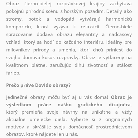
Obraz čierno-bielej rozprávkovej krajiny zachytáva
pokojnú prírodnú scénu s horským pozadím. Detaily ako
stromy, potok a vodopád vytvárajú harmonickú
kompozíciu, ktorá vyzýva k relaxácii. Čierno-biele
spracovanie dodáva obrazu elegantný a nadčasový
vzhľad, ktorý sa hodí do každého interiéru. Ideálny pre
milovníkov prírody a umenia, ktorí chcú priniesť do
svojho domova kúsok rozprávky. Obraz je vytlačený na
kvalitnom plátne, zaručujúc dlhú životnosť a stálosť
farieb.
Prečo práve Dovido obrazy?
Jedinečné obrazy môžu byť aj u vás doma!
Obraz je
výsledkom práce nášho grafického dizajnéra
,
ktorý
premieňa svoje návrhy na unikátne a vždy
aktuálne umelecké diela. Vyberte si z originálnych
motívov a skrášlite svoju domácnosť prostredníctvom
obrazov, ktoré nájdete len u nás.