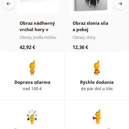
Obraz nádherný
Obraz slonia sila
O
a v
vrchol hory v
a pokoj
h
čiernobielom
a
Obrazy podľa motívu
Obrazy slony
V
prevedení
42,92 €
12,36 €
2
Doprava zdarma
Rýchle dodanie
nad 100 €
do pár dní u Vás