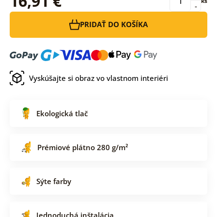
16,91 €
ks
-
PRIDAŤ DO KOŠÍKA
Vyskúšajte si obraz vo vlastnom interiéri
Ekologická tlač
Prémiové plátno 280 g/m²
Sýte farby
Jednoduchá inštalácia