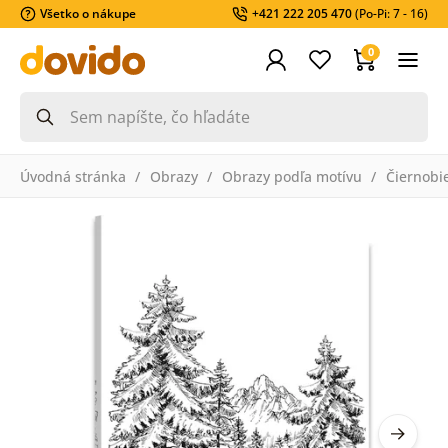
Všetko o nákupe
+421 222 205 470
(Po-Pi: 7 - 16)
0
Úvodná stránka
Obrazy
Obrazy podľa motívu
Čiernobi