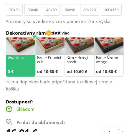
20x30
30x40
40x60
60x90
80x120
100x150
*rozmery sú uvedené v cm v pomere šírka x výška
Dekoratívny rám
zistiť viac
i
Bez rámu
Rám –⁠⁠⁠⁠⁠⁠ Přírodní
Rám – Hnedý
Rám – Čierne
dub
orech
wenge
0 €
od 10,60 €
od 10,60 €
od 10,60 €
*cena doplnkov bude pripočítaná k celkovej cene v
košíku
Dostupnosť:
Skladom
Pridať do obľúbených
+