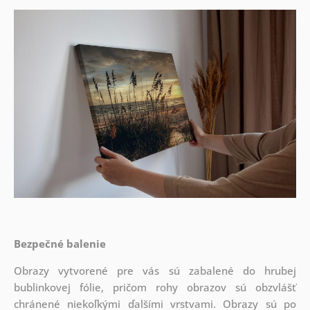
Bezpečné balenie
Obrazy vytvorené pre vás sú zabalené do hrubej
bublinkovej fólie, pričom rohy obrazov sú obzvlášť
chránené niekoľkými ďalšími vrstvami.
Obrazy sú po