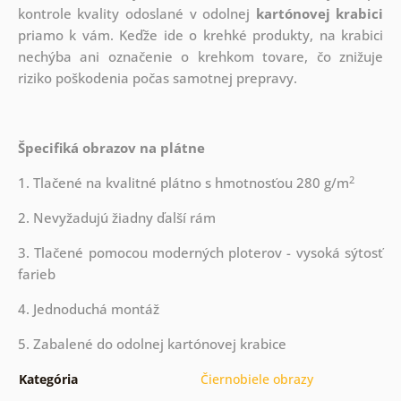
kontrole kvality odoslané v odolnej
kartónovej krabici
priamo k vám. Keďže ide o krehké produkty, na krabici
nechýba ani označenie o krehkom tovare, čo znižuje
riziko poškodenia počas samotnej prepravy.
Špecifiká obrazov na plátne
2
1. Tlačené na kvalitné plátno s hmotnosťou 280 g/m
2. Nevyžadujú žiadny ďalší rám
3. Tlačené pomocou moderných ploterov - vysoká sýtosť
farieb
4. Jednoduchá montáž
5. Zabalené do odolnej kartónovej krabice
Kategória
Čiernobiele obrazy