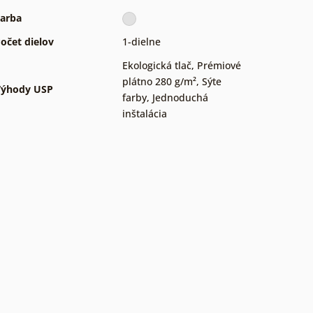
arba
očet dielov
1-dielne
Ekologická tlač
,
Prémiové
plátno 280 g/m²
,
Sýte
Výhody USP
farby
,
Jednoduchá
inštalácia