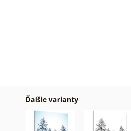
Overe
zákaz
31. 07
2026
Žiadn
Overe
zákaz
29. 07
2026
Ďalšie varianty