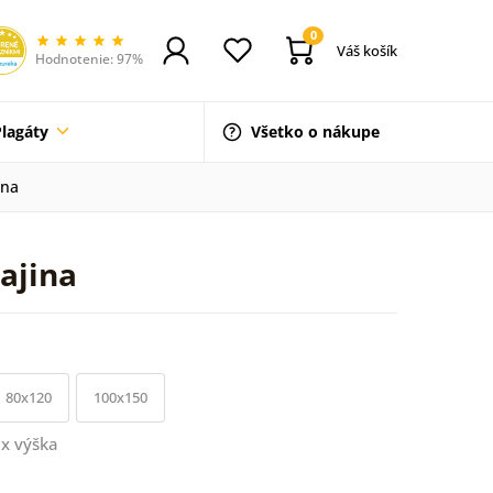
0
Váš košík
Hodnotenie: 97%
Plagáty
Všetko o nákupe
ina
ajina
80x120
100x150
x výška