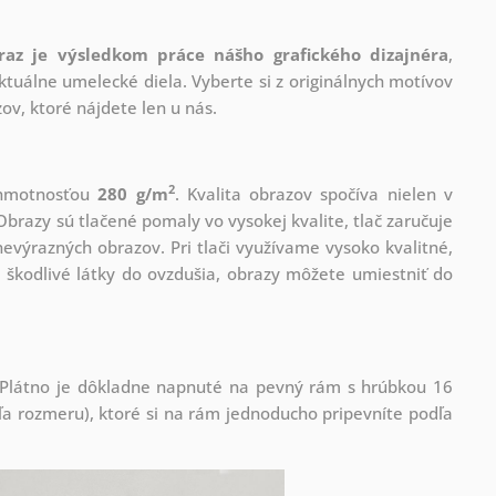
raz je výsledkom práce nášho grafického dizajnéra
,
tuálne umelecké diela. Vyberte si z originálnych motívov
ov, ktoré nájdete len u nás.
2
s hmotnosťou
280 g/m
. Kvalita obrazov spočíva nielen v
Obrazy sú tlačené pomaly vo vysokej kvalite, tlač zaručuje
evýrazných obrazov. Pri tlači využívame vysoko kvalitné,
 škodlivé látky do ovzdušia, obrazy môžete umiestniť do
! Plátno je dôkladne napnuté na pevný rám s hrúbkou 16
 rozmeru), ktoré si na rám jednoducho pripevníte podľa