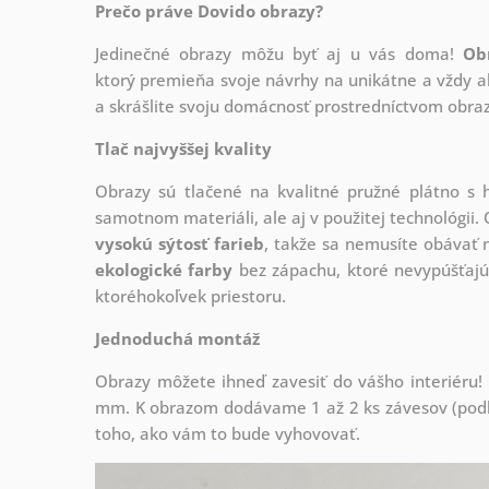
Prečo práve Dovido obrazy?
Jedinečné obrazy môžu byť aj u vás doma!
Ob
ktorý
premieňa svoje návrhy na unikátne a vždy ak
a skrášlite svoju domácnosť prostredníctvom obraz
Tlač najvyššej kvality
Obrazy sú tlačené na kvalitné pružné plátno 
samotnom materiáli, ale aj v použitej technológii. 
vysokú sýtosť farieb
, takže sa nemusíte obávať n
ekologické farby
bez zápachu, ktoré nevypúšťajú
ktoréhokoľvek priestoru.
Jednoduchá montáž
Obrazy môžete ihneď zavesiť do vášho interiéru
mm. K obrazom dodávame 1 až 2 ks závesov (podľa
toho, ako vám to bude vyhovovať.