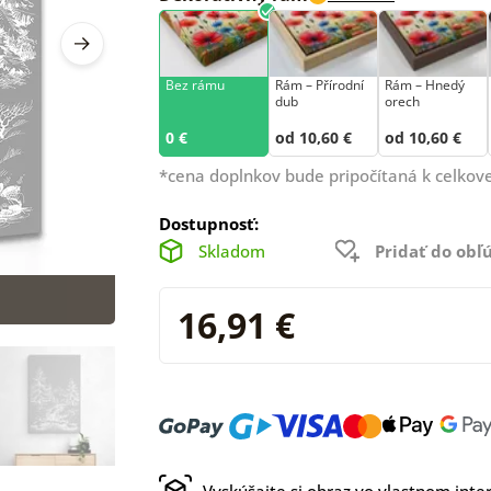
Bez rámu
Rám –⁠⁠⁠⁠⁠⁠ Přírodní
Rám – Hnedý
dub
orech
0 €
od 10,60 €
od 10,60 €
*cena doplnkov bude pripočítaná k celkove
Dostupnosť:
Skladom
Pridať do ob
16,91 €
Vyskúšajte si obraz vo vlastnom inter