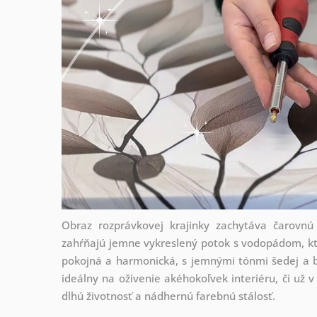
Obraz rozprávkovej krajinky zachytáva čarovnú
zahŕňajú jemne vykreslený potok s vodopádom, kt
pokojná a harmonická, s jemnými tónmi šedej a bi
ideálny na oživenie akéhokoľvek interiéru, či už v
dlhú životnosť a nádhernú farebnú stálosť.