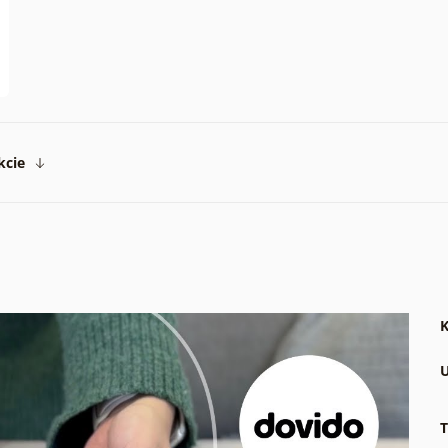
kcie
K
U
T