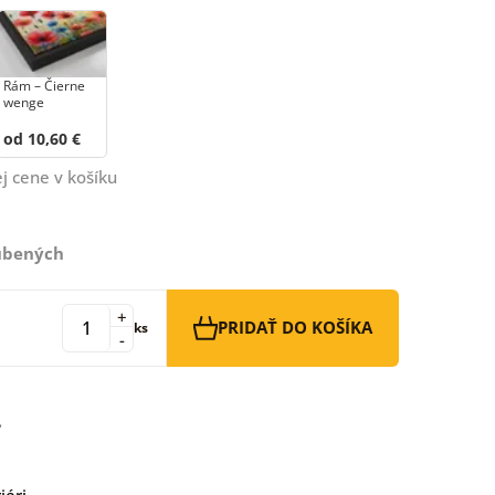
Rám – Čierne
wenge
od 10,60 €
j cene v košíku
ľúbených
+
PRIDAŤ DO KOŠÍKA
ks
-
iéri