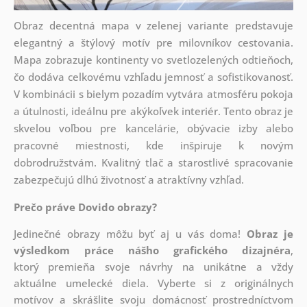
Obraz decentná mapa v zelenej variante predstavuje
elegantný a štýlový motív pre milovníkov cestovania.
Mapa zobrazuje kontinenty vo svetlozelených odtieňoch,
čo dodáva celkovému vzhľadu jemnosť a sofistikovanosť.
V kombinácii s bielym pozadím vytvára atmosféru pokoja
a útulnosti, ideálnu pre akýkoľvek interiér. Tento obraz je
skvelou voľbou pre kancelárie, obývacie izby alebo
pracovné miestnosti, kde inšpiruje k novým
dobrodružstvám. Kvalitný tlač a starostlivé spracovanie
zabezpečujú dlhú životnosť a atraktívny vzhľad.
Prečo práve Dovido obrazy?
Jedinečné obrazy môžu byť aj u vás doma!
Obraz je
výsledkom práce nášho grafického dizajnéra
,
ktorý
premieňa svoje návrhy na unikátne a vždy
aktuálne umelecké diela. Vyberte si z originálnych
motívov a skrášlite svoju domácnosť prostredníctvom