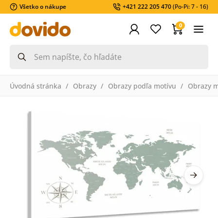
Všetko o nákupe
+421 222 205 470
(Po-Pi: 7 - 16)
0
Úvodná stránka
Obrazy
Obrazy podľa motívu
Obrazy 