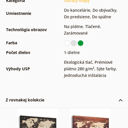
Kategória
Obrazy mapy
Do kancelárie
,
Do obývačky
,
Umiestnenie
Do predsiene
,
Do spálne
Na plátne
,
Tlačené
,
Technológia obrazov
Zarámované
Farba
Počet dielov
1-dielne
Ekologická tlač
,
Prémiové
Výhody USP
plátno 280 g/m²
,
Sýte farby
,
Jednoduchá inštalácia
Z rovnakej kolekcie