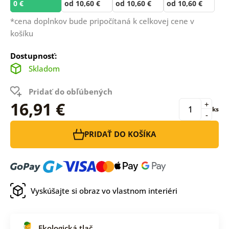
0 €
od 10,60 €
od 10,60 €
od 10,60 €
*cena doplnkov bude pripočítaná k celkovej cene v
košíku
Dostupnosť:
Skladom
Pridať do obľúbených
16,91 €
+
ks
-
PRIDAŤ DO KOŠÍKA
Vyskúšajte si obraz vo vlastnom interiéri
Ekologická tlač