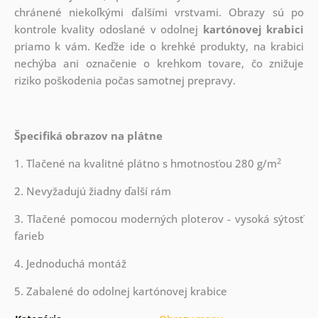
chránené niekoľkými ďalšími vrstvami.
Obrazy sú po
kontrole kvality odoslané v odolnej
kartónovej krabici
priamo k vám. Keďže ide o krehké produkty, na krabici
nechýba ani označenie o krehkom tovare, čo znižuje
riziko poškodenia počas samotnej prepravy.
Špecifiká obrazov na plátne
2
1. Tlačené na kvalitné plátno s hmotnosťou 280 g/m
2. Nevyžadujú žiadny ďalší rám
3. Tlačené pomocou moderných ploterov - vysoká sýtosť
farieb
4. Jednoduchá montáž
5. Zabalené do odolnej kartónovej krabice