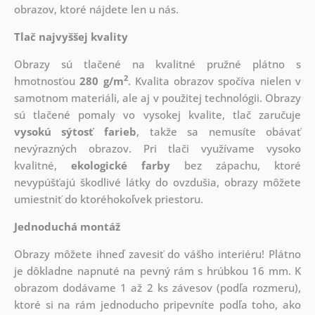
obrazov, ktoré nájdete len u nás.
Tlač najvyššej kvality
Obrazy sú tlačené na kvalitné pružné plátno s
2
hmotnosťou
280 g/m
. Kvalita obrazov spočíva nielen v
samotnom materiáli, ale aj v použitej technológii. Obrazy
sú tlačené pomaly vo vysokej kvalite, tlač zaručuje
vysokú sýtosť farieb
, takže sa nemusíte obávať
nevýrazných obrazov. Pri tlači využívame vysoko
kvalitné,
ekologické farby
bez zápachu, ktoré
nevypúšťajú škodlivé látky do ovzdušia, obrazy môžete
umiestniť do ktoréhokoľvek priestoru.
Jednoduchá montáž
Obrazy môžete ihneď zavesiť do vášho interiéru! Plátno
je dôkladne napnuté na pevný rám s hrúbkou 16 mm. K
obrazom dodávame 1 až 2 ks závesov (podľa rozmeru),
ktoré si na rám jednoducho pripevníte podľa toho, ako