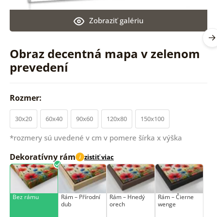
Zobraziť galériu
Obraz decentná mapa v zelenom
prevedení
Rozmer:
30x20
60x40
90x60
120x80
150x100
*rozmery sú uvedené v cm v pomere šírka x výška
Dekoratívny rám
zistiť viac
i
Bez rámu
Rám –⁠⁠⁠⁠⁠⁠ Přírodní
Rám – Hnedý
Rám – Čierne
dub
orech
wenge