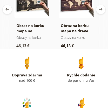
Obraz na korku
Obraz na korku
O
mapa na
mapa na dreve
m
drevenom pozadí
Obrazy na korku
Obrazy na korku
O
46,13 €
46,13 €
1
Doprava zdarma
Rýchle dodanie
nad 100 €
do pár dní u Vás