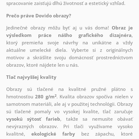
spracovanie zaisťujú dlhú životnosť a estetický vzhľad.
Prečo práve Dovido obrazy?
Jedinečné obrazy môžu byť aj u vás doma!
Obraz je
výsledkom práce nášho grafického dizajnéra
,
ktorý
premieňa svoje návrhy na unikátne a vždy
aktuálne umelecké diela. Vyberte si z originálnych
motívov a skrášlite svoju domácnosť prostredníctvom
obrazov, ktoré nájdete len u nás.
Tlač najvyššej kvality
Obrazy sú tlačené na kvalitné pružné plátno s
2
hmotnosťou
280 g/m
. Kvalita obrazov spočíva nielen v
samotnom materiáli, ale aj v použitej technológii. Obrazy
sú tlačené pomaly vo vysokej kvalite, tlač zaručuje
vysokú sýtosť farieb
, takže sa nemusíte obávať
nevýrazných obrazov. Pri tlači využívame vysoko
kvalitné,
ekologické farby
bez zápachu, ktoré