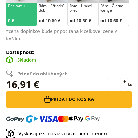
Bez rámu
Rám –⁠⁠⁠⁠⁠⁠ Přírodní
Rám – Hnedý
Rám – Čierne
dub
orech
wenge
0 €
od 10,60 €
od 10,60 €
od 10,60 €
*cena doplnkov bude pripočítaná k celkovej cene v
košíku
Dostupnosť:
Skladom
Pridať do obľúbených
16,91 €
+
ks
-
PRIDAŤ DO KOŠÍKA
Vyskúšajte si obraz vo vlastnom interiéri