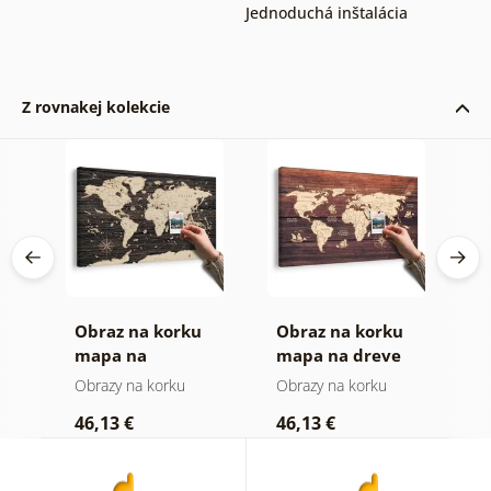
Jednoduchá inštalácia
Z rovnakej kolekcie
Obraz na korku
Obraz na korku
O
mapa na
mapa na dreve
m
drevenom pozadí
Obrazy na korku
Obrazy na korku
O
46,13 €
46,13 €
1