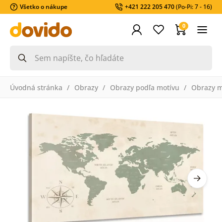
Všetko o nákupe
+421 222 205 470
(Po-Pi: 7 - 16)
0
Úvodná stránka
Obrazy
Obrazy podľa motívu
Obrazy 