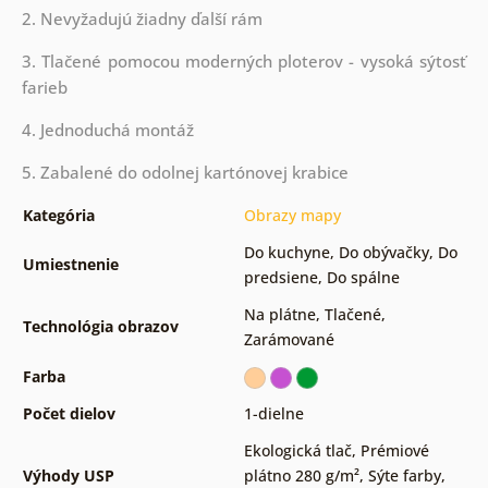
2. Nevyžadujú žiadny ďalší rám
3. Tlačené pomocou moderných ploterov - vysoká sýtosť
farieb
4. Jednoduchá montáž
5. Zabalené do odolnej kartónovej krabice
Kategória
Obrazy mapy
Do kuchyne
,
Do obývačky
,
Do
Umiestnenie
predsiene
,
Do spálne
Na plátne
,
Tlačené
,
Technológia obrazov
Zarámované
Farba
Počet dielov
1-dielne
Ekologická tlač
,
Prémiové
Výhody USP
plátno 280 g/m²
,
Sýte farby
,