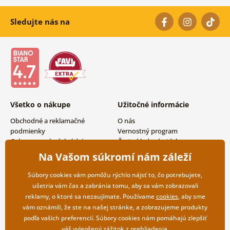
Sledujte nás na
Všetko o nákupe
Užitočné informácie
Obchodné a reklamačné
O nás
podmienky
Vernostný program
Ochrana osobných údajov
Často kladené otázky
Možnosti dopravy a platby
Magazín
Na Vašom súkromí nám záleží
Vrátenie tovaru
Kontakty
Veľkoobchodná spolupráca
Súbory cookies vám pomôžu rýchlo nájsť to, čo potrebujete,
ušetria vám čas a zabránia tomu, aby sa vám zobrazovali
reklamy, o ktoré sa nezaujímate. Používame
cookies
, aby sme
vám oznámili, že ste na našej stránke, a zobrazujeme produkty
podľa vašich preferencií. Súbory cookies nám pomáhajú zlepšiť
váš vylepšený zážitok z prehliadania.