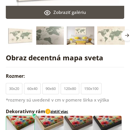
Zobraziť galériu
Obraz decentná mapa sveta
Rozmer:
30x20
60x40
90x60
120x80
150x100
*rozmery sú uvedené v cm v pomere šírka x výška
Dekoratívny rám
zistiť viac
i