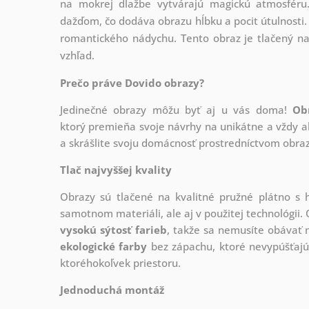
na mokrej dlažbe vytvárajú magickú atmosféru.
dažďom, čo dodáva obrazu hĺbku a pocit útulnosti. 
romantického nádychu. Tento obraz je tlačený na 
vzhľad.
Prečo práve Dovido obrazy?
Jedinečné obrazy môžu byť aj u vás doma!
Ob
ktorý
premieňa svoje návrhy na unikátne a vždy ak
a skrášlite svoju domácnosť prostredníctvom obraz
Tlač najvyššej kvality
Obrazy sú tlačené na kvalitné pružné plátno 
samotnom materiáli, ale aj v použitej technológii. 
vysokú sýtosť farieb
, takže sa nemusíte obávať n
ekologické farby
bez zápachu, ktoré nevypúšťajú
ktoréhokoľvek priestoru.
Jednoduchá montáž