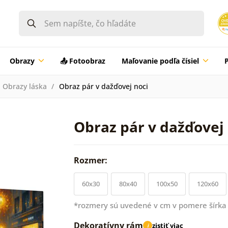
Obrazy
📤 Fotoobraz
Maľovanie podľa čísiel
Obrazy láska
Obraz pár v dažďovej noci
Obraz pár v dažďovej 
Rozmer:
60x30
80x40
100x50
120x60
*rozmery sú uvedené v cm v pomere šírka 
Dekoratívny rám
zistiť viac
i