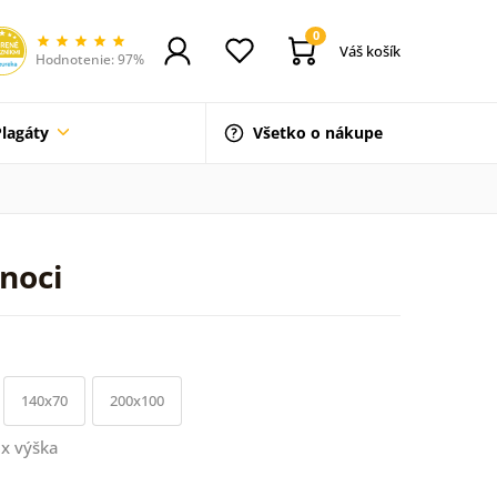
0
Váš košík
Hodnotenie: 97%
Plagáty
Všetko o nákupe
noci
140x70
200x100
x výška