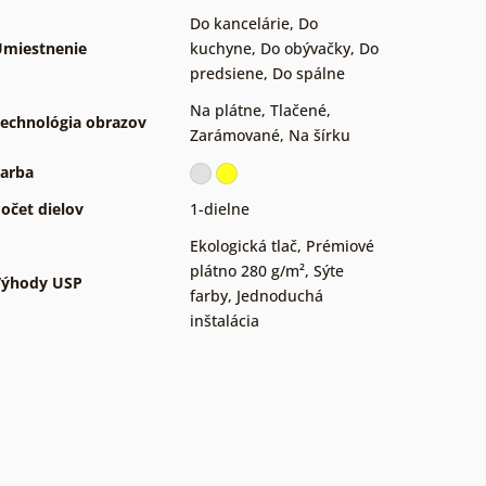
Do kancelárie
,
Do
miestnenie
kuchyne
,
Do obývačky
,
Do
predsiene
,
Do spálne
Na plátne
,
Tlačené
,
echnológia obrazov
Zarámované
,
Na šírku
arba
očet dielov
1-dielne
Ekologická tlač
,
Prémiové
plátno 280 g/m²
,
Sýte
Výhody USP
farby
,
Jednoduchá
inštalácia