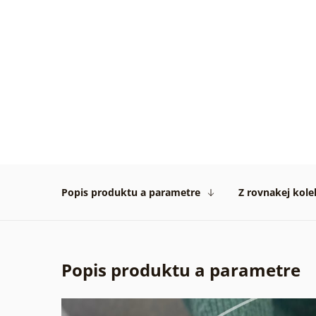
31. 07
2026
Žiadn
Overe
zákaz
29. 07
2026
Popis produktu a parametre
Z rovnakej kole
Popis produktu a parametre