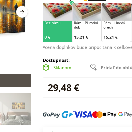
Bez rámu
Rám –⁠⁠⁠⁠⁠⁠ Přírodní
Rám – Hnedý
dub
orech
0 €
15,21 €
15,21 €
*cena doplnkov bude pripočítaná k celkove
Dostupnosť:
Skladom
Pridať do ob
29,48 €