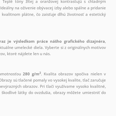
 Teplé tóny žltej a oranžovej kontrastujú s chladným
Ideálny na oživenie obývacej izby alebo spálne a pridanie
kvalitnom plátne, čo zaisťuje dlhú životnosť a estetický
raz je výsledkom práce nášho grafického dizajnéra
,
tuálne umelecké diela. Vyberte si z originálnych motívov
ov, ktoré nájdete len u nás.
2
s hmotnosťou
280 g/m
. Kvalita obrazov spočíva nielen v
Obrazy sú tlačené pomaly vo vysokej kvalite, tlač zaručuje
evýrazných obrazov. Pri tlači využívame vysoko kvalitné,
 škodlivé látky do ovzdušia, obrazy môžete umiestniť do