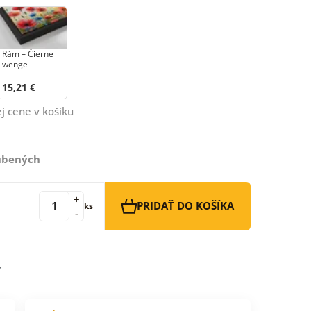
Rám – Čierne
wenge
15,21 €
j cene v košíku
ľúbených
+
PRIDAŤ DO KOŠÍKA
ks
-