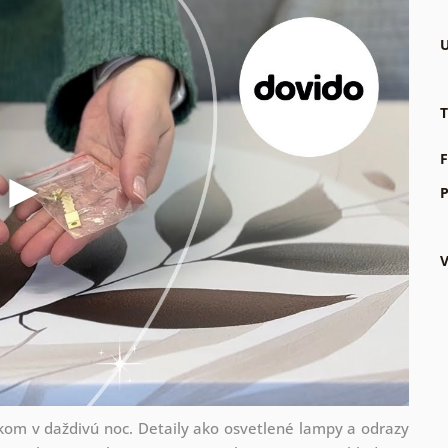
U
T
F
P
kom v daždivú noc. Detaily ako osvetlené lampy a odrazy