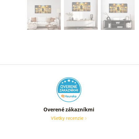
Overené zákazníkmi
Všetky recenzie
Som
veľmi