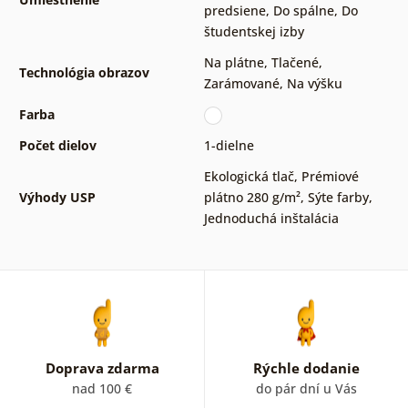
predsiene
,
Do spálne
,
Do
študentskej izby
Na plátne
,
Tlačené
,
Technológia obrazov
Zarámované
,
Na výšku
Farba
Počet dielov
1-dielne
Ekologická tlač
,
Prémiové
Výhody USP
plátno 280 g/m²
,
Sýte farby
,
Jednoduchá inštalácia
Doprava zdarma
Rýchle dodanie
nad 100 €
do pár dní u Vás