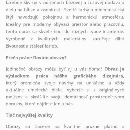
farebné škvrny v odtieňoch béžovej a ružovej dodávajú
dielu na hĺbke a osobitosti. Svetlé farby a minimalistický
štýl navodzujú pokojnou a harmonickú atmosféru.
Ideálny pre moderný obývací priestor alebo pracovňu,
tento obraz sa skvele hodí do rôznych typov interiérov.
Vyrobené z kvalitných materiálov, zaručuje dlhú
životnosť a stálosť farieb.
Prečo práve Dovido obrazy?
Jedinečné obrazy môžu byť aj u vás doma!
Obraz je
výsledkom práce nášho grafického dizajnéra
,
ktorý
premieňa svoje návrhy na unikátne a vždy
aktuálne umelecké diela. Vyberte si z originálnych
motívov a skrášlite svoju domácnosť prostredníctvom
obrazov, ktoré nájdete len u nás.
Tlač najvyššej kvality
Obrazy sú tlačené na kvalitné pružné plátno s