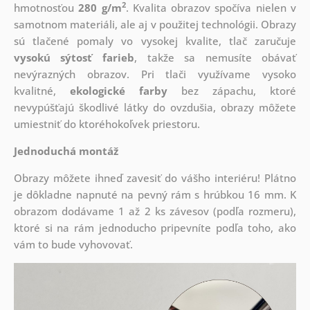
2
hmotnosťou
280 g/m
. Kvalita obrazov spočíva nielen v
samotnom materiáli, ale aj v použitej technológii. Obrazy
sú tlačené pomaly vo vysokej kvalite, tlač zaručuje
vysokú sýtosť farieb
, takže sa nemusíte obávať
nevýrazných obrazov. Pri tlači využívame vysoko
kvalitné,
ekologické farby
bez zápachu, ktoré
nevypúšťajú škodlivé látky do ovzdušia, obrazy môžete
umiestniť do ktoréhokoľvek priestoru.
Jednoduchá montáž
Obrazy môžete ihneď zavesiť do vášho interiéru! Plátno
je dôkladne napnuté na pevný rám s hrúbkou 16 mm. K
obrazom dodávame 1 až 2 ks závesov (podľa rozmeru),
ktoré si na rám jednoducho pripevníte podľa toho, ako
vám to bude vyhovovať.