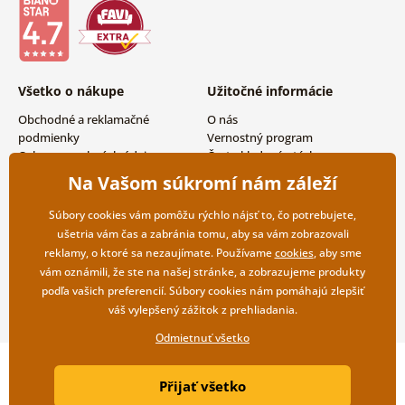
Všetko o nákupe
Užitočné informácie
Obchodné a reklamačné
O nás
podmienky
Vernostný program
Ochrana osobných údajov
Často kladené otázky
Možnosti dopravy a platby
Magazín
Na Vašom súkromí nám záleží
Vrátenie tovaru
Kontakty
Veľkoobchodná spolupráca
Súbory cookies vám pomôžu rýchlo nájsť to, čo potrebujete,
ušetria vám čas a zabránia tomu, aby sa vám zobrazovali
reklamy, o ktoré sa nezaujímate. Používame
cookies
, aby sme
vám oznámili, že ste na našej stránke, a zobrazujeme produkty
podľa vašich preferencií. Súbory cookies nám pomáhajú zlepšiť
váš vylepšený zážitok z prehliadania.
Odmietnuť všetko
Copyright ©2019 © Dovido.sk.
Přijať všetko
Webdesign
Litvanyi.sk
| E-shop vytvorila