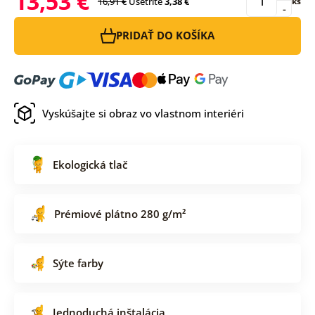
13,53 €
16,91 €
Ušetríte
3,38 €
ks
-
PRIDAŤ DO KOŠÍKA
Vyskúšajte si obraz vo vlastnom interiéri
Ekologická tlač
Prémiové plátno 280 g/m²
Sýte farby
Jednoduchá inštalácia