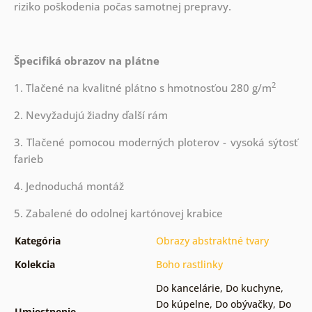
riziko poškodenia počas samotnej prepravy.
Špecifiká obrazov na plátne
2
1. Tlačené na kvalitné plátno s hmotnosťou 280 g/m
2. Nevyžadujú žiadny ďalší rám
3. Tlačené pomocou moderných ploterov - vysoká sýtosť
farieb
4. Jednoduchá montáž
5. Zabalené do odolnej kartónovej krabice
Kategória
Obrazy abstraktné tvary
Kolekcia
Boho rastlinky
Do kancelárie
,
Do kuchyne
,
Do kúpelne
,
Do obývačky
,
Do
Umiestnenie