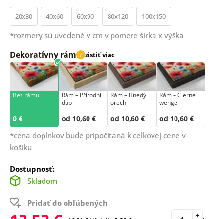
20x30
40x60
60x90
80x120
100x150
*rozmery sú uvedené v cm v pomere šírka x výška
Dekoratívny rám
zistiť viac
i
Bez rámu
Rám –⁠⁠⁠⁠⁠⁠ Přírodní
Rám – Hnedý
Rám – Čierne
dub
orech
wenge
0 €
od 10,60 €
od 10,60 €
od 10,60 €
*cena doplnkov bude pripočítaná k celkovej cene v
košíku
Dostupnosť:
Skladom
Pridať do obľúbených
+