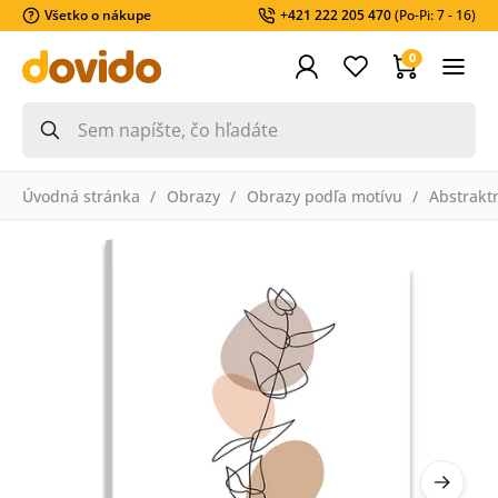
Všetko o nákupe
+421 222 205 470
(Po-Pi: 7 - 16)
0
Úvodná stránka
Obrazy
Obrazy podľa motívu
Abstrakt