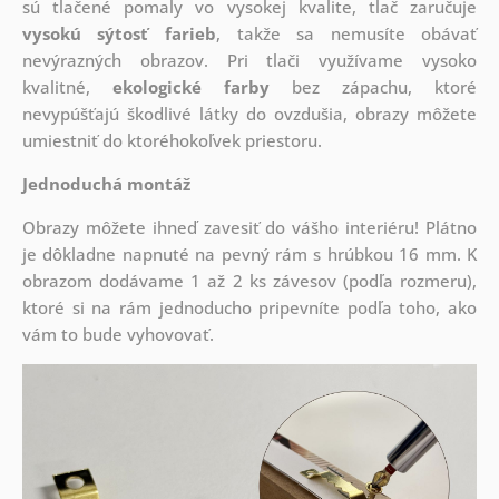
sú tlačené pomaly vo vysokej kvalite, tlač zaručuje
vysokú sýtosť farieb
, takže sa nemusíte obávať
nevýrazných obrazov. Pri tlači využívame vysoko
kvalitné,
ekologické farby
bez zápachu, ktoré
nevypúšťajú škodlivé látky do ovzdušia, obrazy môžete
umiestniť do ktoréhokoľvek priestoru.
Jednoduchá montáž
Obrazy môžete ihneď zavesiť do vášho interiéru! Plátno
je dôkladne napnuté na pevný rám s hrúbkou 16 mm. K
obrazom dodávame 1 až 2 ks závesov (podľa rozmeru),
ktoré si na rám jednoducho pripevníte podľa toho, ako
vám to bude vyhovovať.