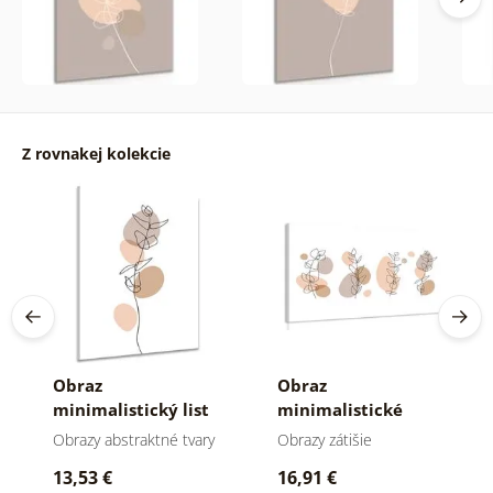
Z rovnakej kolekcie
Obraz
Obraz
minimalistický list
minimalistické
na bielom pozadí
zátišie rastliniek
Obrazy abstraktné tvary
Obrazy zátišie
No4
13,53 €
16,91 €