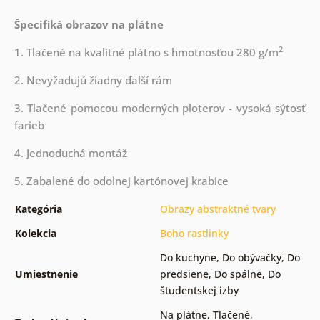
Špecifiká obrazov na plátne
2
1. Tlačené na kvalitné plátno s hmotnosťou 280 g/m
2. Nevyžadujú žiadny ďalší rám
3. Tlačené pomocou moderných ploterov - vysoká sýtosť
farieb
4. Jednoduchá montáž
5. Zabalené do odolnej kartónovej krabice
Kategória
Obrazy abstraktné tvary
Kolekcia
Boho rastlinky
Do kuchyne
,
Do obývačky
,
Do
Umiestnenie
predsiene
,
Do spálne
,
Do
študentskej izby
Na plátne
,
Tlačené
,