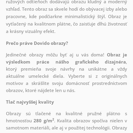
ružových odtieňoch dodávajú obrazu kľudný a moderný
vzhľad. Tento obraz sa skvele hodí do obývacej izby alebo
pracovne, kde podčiarkne minimalistický štýl. Obraz je
vytlačený na kvalitnom plátne, čo zaisťuje dlhú životnosť
a krásny vizuálny efekt.
Prečo práve Dovido obrazy?
Jedinečné obrazy môžu byť aj u vás doma!
Obraz je
výsledkom práce nášho grafického dizajnéra
,
ktorý
premieňa svoje návrhy na unikátne a vždy
aktuálne umelecké diela. Vyberte si z originálnych
motívov a skrášlite svoju domácnosť prostredníctvom
obrazov, ktoré nájdete len u nás.
Tlač najvyššej kvality
Obrazy sú tlačené na kvalitné pružné plátno s
2
hmotnosťou
280 g/m
. Kvalita obrazov spočíva nielen v
samotnom materiáli, ale aj v použitej technológii. Obrazy