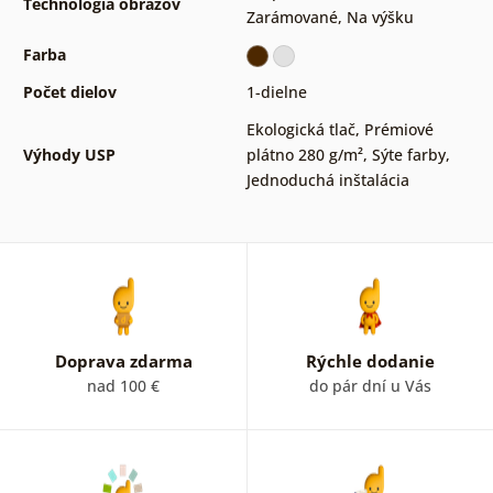
Technológia obrazov
Zarámované
,
Na výšku
Farba
Počet dielov
1-dielne
Ekologická tlač
,
Prémiové
Výhody USP
plátno 280 g/m²
,
Sýte farby
,
Jednoduchá inštalácia
Doprava zdarma
Rýchle dodanie
nad 100 €
do pár dní u Vás