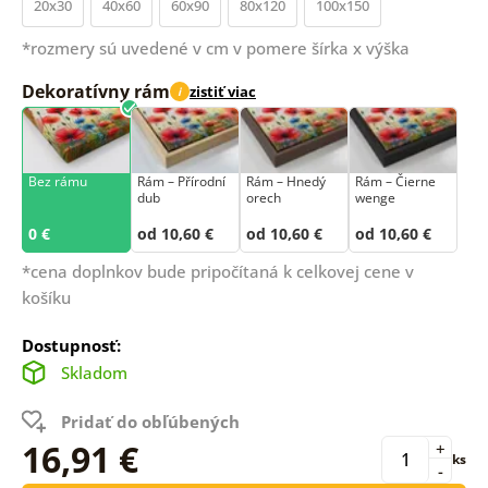
20x30
40x60
60x90
80x120
100x150
*rozmery sú uvedené v cm v pomere šírka x výška
Dekoratívny rám
zistiť viac
i
Bez rámu
Rám –⁠⁠⁠⁠⁠⁠ Přírodní
Rám – Hnedý
Rám – Čierne
dub
orech
wenge
0 €
od 10,60 €
od 10,60 €
od 10,60 €
*cena doplnkov bude pripočítaná k celkovej cene v
košíku
Dostupnosť:
Skladom
Pridať do obľúbených
16,91 €
+
ks
-