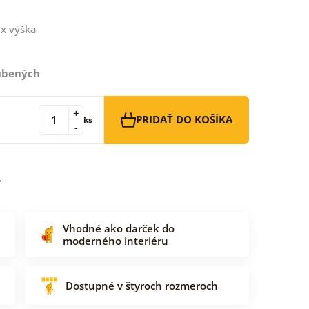
x výška
ľúbených
+
PRIDAŤ DO KOŠÍKA
ks
-
Vhodné ako darček do
moderného interiéru
Dostupné v štyroch rozmeroch