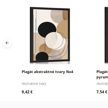
0
Plagát abstraktné tvary No4
Plagát
pyram
Abstraktné tvary
Abstrak
9,42 €
7,54 €