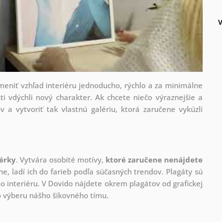
V
zmeniť vzhľad interiéru jednoducho, rýchlo a za minimálne
ti vdýchli nový charakter. Ak chcete niečo výraznejšie a
v a vytvoriť tak vlastnú galériu, ktorá zaručene vykúzli
nérky
. Vytvára osobité motívy,
ktoré zaručene nenájdete
ne, ladí ich do farieb podľa súčasných trendov. Plagáty sú
 interiéru. V Dovido nájdete okrem plagátov od grafickej
ho výberu nášho šikovného tímu.