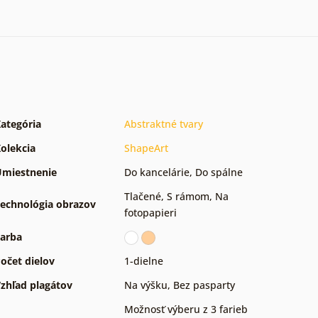
ategória
Abstraktné tvary
olekcia
ShapeArt
miestnenie
Do kancelárie
,
Do spálne
Tlačené
,
S rámom
,
Na
echnológia obrazov
fotopapieri
arba
očet dielov
1-dielne
zhľad plagátov
Na výšku
,
Bez pasparty
Možnosť výberu z 3 farieb