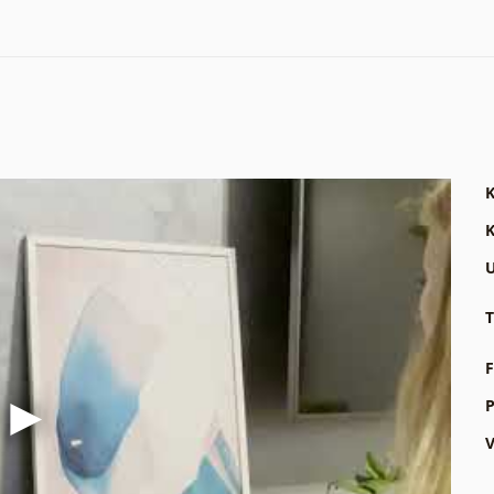
K
K
U
T
F
P
V