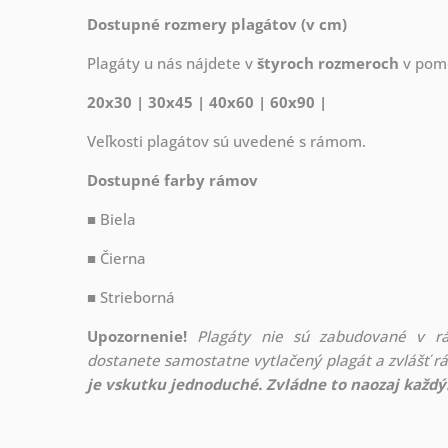
Dostupné rozmery plagátov (v cm)
Plagáty u nás nájdete v
štyroch rozmeroch
v pome
20x30 | 30x45 | 40x60 | 60x90 |
Veľkosti plagátov sú uvedené s rámom.
Dostupné farby rámov
■ Biela
■ Čierna
■ Strieborná
Upozornenie!
Plagáty nie sú zabudované v r
dostanete samostatne vytlačený plagát a zvlášť 
je vskutku jednoduché. Zvládne to naozaj každý