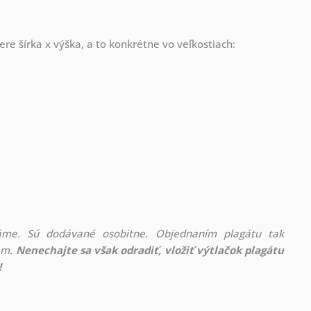
re šírka x výška, a to konkrétne vo veľkostiach:
áme. Sú dodávané osobitne. Objednaním plagátu tak
rám.
Nenechajte sa však odradiť, vložiť výtlačok plagátu
!