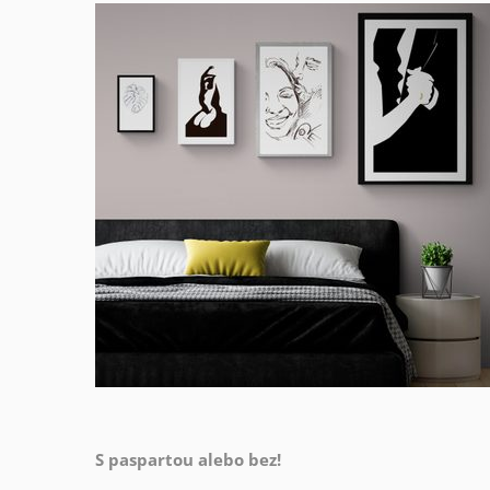
S paspartou alebo bez!