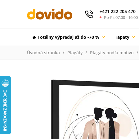
+421 222 205 470
Po-Pi: 07:00 - 16:00
🔥 Totálny výpredaj až do -70 %
Tapety
Úvodná stránka
Plagáty
Plagáty podľa motívu