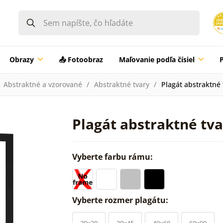
Obrazy
📤 Fotoobraz
Maľovanie podľa čísiel
Abstraktné a vzorované
Abstraktné tvary
Plagát abstraktné 
Plagát abstraktné tv
Vyberte farbu rámu:
Vyberte rozmer plagátu:
20x30
30x45
40x60
60x90