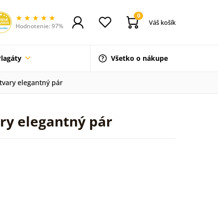
0
Váš košík
Hodnotenie: 97%
Plagáty
Všetko o nákupe
tvary elegantný pár
ary elegantný pár