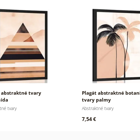
 abstraktné tvary
Plagát abstraktné botan
ída
tvary palmy
tné tvary
Abstraktné tvary
7,54 €