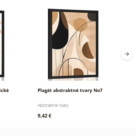
ické
Plagát abstraktné tvary No7
P
Abstraktné tvary
Ab
9,42 €
9