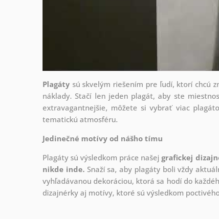
Plagáty
sú skvelým riešením pre ľudí, ktorí chcú 
náklady. Stačí len jeden plagát, aby ste miestnos
extravagantnejšie, môžete si vybrať viac plagáto
tematickú atmosféru.
Jedinečné motívy od nášho tímu
Plagáty sú výsledkom práce našej
grafickej dizaj
nikde inde.
Snaží sa, aby plagáty boli vždy aktuál
vyhľadávanou dekoráciou, ktorá sa hodí do každého
dizajnérky aj motívy, ktoré sú výsledkom poctivé