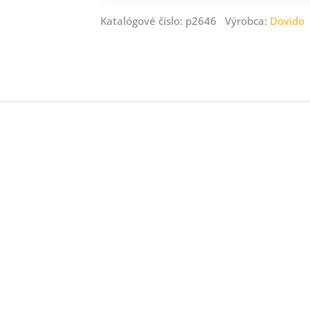
Katalógové číslo: p2646 Výrobca:
Dovido
jná.