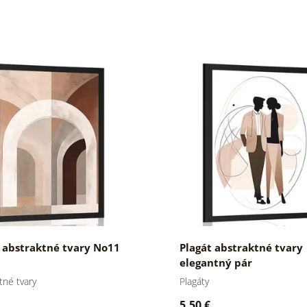
 abstraktné tvary No11
Plagát abstraktné tvary
elegantný pár
tné tvary
Plagáty
5,50 €