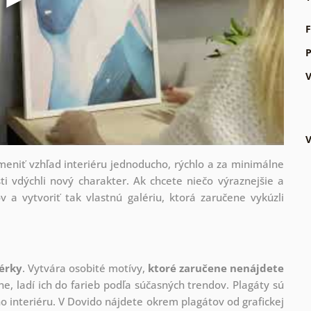
F
P
V
V
zmeniť vzhľad interiéru jednoducho, rýchlo a za minimálne
ti vdýchli nový charakter. Ak chcete niečo výraznejšie a
v a vytvoriť tak vlastnú galériu, ktorá zaručene vykúzli
nérky
. Vytvára osobité motívy,
ktoré zaručene nenájdete
ne, ladí ich do farieb podľa súčasných trendov. Plagáty sú
 interiéru. V Dovido nájdete okrem plagátov od grafickej