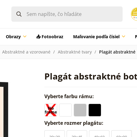
Obrazy
📤 Fotoobraz
Maľovanie podľa čísiel
Abstraktné a vzorované
Abstraktné tvary
Plagát abstraktné
Plagát abstraktné bo
Vyberte farbu rámu:
Vyberte rozmer plagátu:
20x30
30x45
40x60
60x90