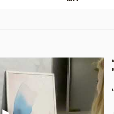
K
K
U
T