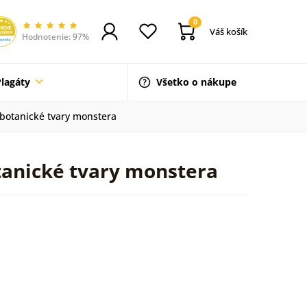
0
Váš košík
Hodnotenie: 97%
Plagáty
Všetko o nákupe
 botanické tvary monstera
tanické tvary monstera