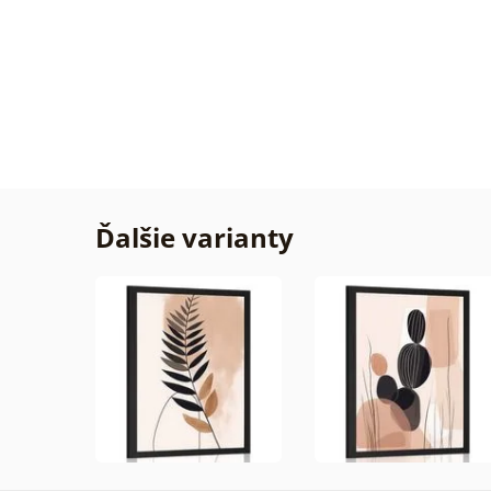
Žiadn
Overe
zákaz
29. 07
2026
Ďalšie varianty