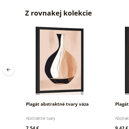
Z rovnakej kolekcie
e
Plagát abstraktné tvary váza
Plagát
Abstraktné tvary
Abstrak
7,54 €
9,42 €