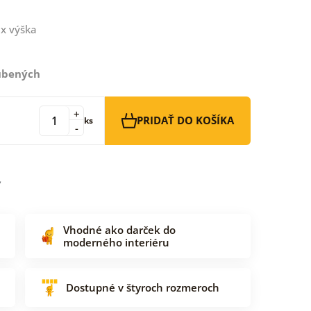
x výška
ľúbených
+
PRIDAŤ DO KOŠÍKA
ks
-
Vhodné ako darček do
moderného interiéru
Dostupné v štyroch rozmeroch