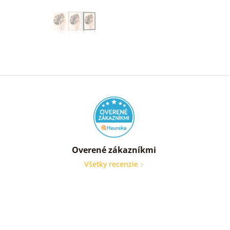
Overené zákazníkmi
Všetky recenzie
Som
veľmi
spoko
Obraz
je