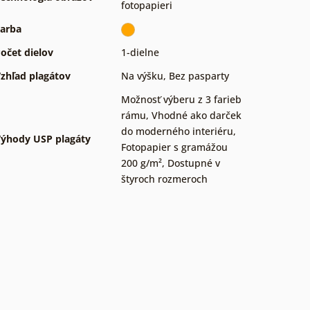
fotopapieri
arba
očet dielov
1-dielne
zhľad plagátov
Na výšku
,
Bez pasparty
Možnosť výberu z 3 farieb
rámu
,
Vhodné ako darček
do moderného interiéru
,
ýhody USP plagáty
Fotopapier s gramážou
200 g/m²
,
Dostupné v
štyroch rozmeroch