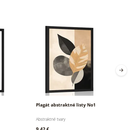
Plagát abstraktné listy No1
P
Abstraktné tvary
Ab
9,42 €
9