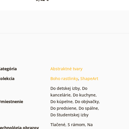
ategória
Abstraktné tvary
olekcia
Boho rastlinky
,
ShapeArt
Do detskej izby
,
Do
kancelárie
,
Do kuchyne
,
miestnenie
Do kúpelne
,
Do obývačky
,
Do predsiene
,
Do spálne
,
Do študentskej izby
Tlačené
,
S rámom
,
Na
echnológia obrazov