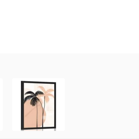
a
ný
ník
.