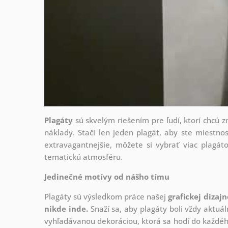
Plagáty
sú skvelým riešením pre ľudí, ktorí chcú 
náklady. Stačí len jeden plagát, aby ste miestnos
extravagantnejšie, môžete si vybrať viac plagáto
tematickú atmosféru.
Jedinečné motívy od nášho tímu
Plagáty sú výsledkom práce našej
grafickej dizaj
nikde inde.
Snaží sa, aby plagáty boli vždy aktuál
vyhľadávanou dekoráciou, ktorá sa hodí do každého