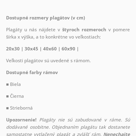
Dostupné rozmery plagátov (v cm)
Plagáty u nás nájdete v
štyroch rozmeroch
v pomere
šírka x výška, a to konkrétne vo veľkostiach:
20x30 | 30x45 | 40x60 | 60x90 |
Veľkosti plagátov sú uvedené s rámom.
Dostupné farby rámov
■ Biela
■ Čierna
■ Strieborná
Upozornenie!
Plagáty nie sú zabudované v ráme. Sú
dodávané osobitne. Objednaním plagátu tak dostanete
samostatne vytlačený plagát a zvlášť rám.
Nenechajte