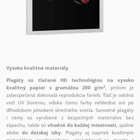
Vysoko kvalitné materiály
Plagáty sú tlačené HD technológiou na vysoko
kvalitný papier s gramážou 200 g/m²
, pričom je
zabezpečená dokonalá reprodukcia farieb. Tlač je odolná
voči UV žiareniu, vďaka čomu farby neblednú ani po
dlhodobom pôsobení slnečného svetla. Samotné plagáty
i rámy sú vyrobené z bezpečných materiálov bez
zápachu, takže sú
vhodné do každej miestnosti
, spálne
alebo
do detskej izby
. Plagáty aj napriek kvalitným