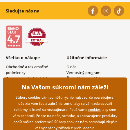
Sledujte nás na
Všetko o nákupe
Užitočné informácie
Obchodné a reklamačné
O nás
podmienky
Vernostný program
Ochrana osobných údajov
Často kladené otázky
Možnosti dopravy a platby
Magazín
Na Vašom súkromí nám záleží
Vrátenie tovaru
Kontakty
Veľkoobchodná spolupráca
Súbory cookies vám pomôžu rýchlo nájsť to, čo potrebujete,
ušetria vám čas a zabránia tomu, aby sa vám zobrazovali
reklamy, o ktoré sa nezaujímate. Používame
cookies
, aby sme
vám oznámili, že ste na našej stránke, a zobrazujeme produkty
podľa vašich preferencií. Súbory cookies nám pomáhajú zlepšiť
váš vylepšený zážitok z prehliadania.