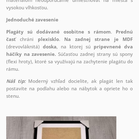
materiálom neodporúčame umiestňovať na miesta s
vysokou vlhkosťou.
Jednoduché zavesenie
Plagáty sú dodávané osobitne s rámom
.
Prednú
časť
chráni
plexisklo
.
Na zadnej strane je
MDF
(drevovláknitá)
doska
, na ktorej sú
pripevnené dva
háčiky na zavesenie.
Súčasťou zadnej strany sú spony
(flexi hroty), ktoré sa využívajú na zachytenie plagátu do
rámu.
Náš tip:
Moderný vzhľad docielite, ak plagát len tak
postavíte na podlahu alebo na nábytok a opriete ho o
stenu.