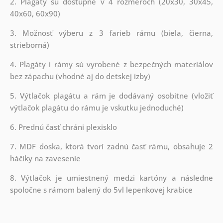
2. Plagáty sú dostupné v 4 rozmeroch (20x30, 30x45,
40x60, 60x90)
3. Možnosť výberu z 3 farieb rámu (biela, čierna,
strieborná)
4. Plagáty i rámy sú vyrobené z bezpečných materiálov
bez zápachu (vhodné aj do detskej izby)
5. Výtlačok plagátu a rám je dodávaný osobitne (vložiť
výtlačok plagátu do rámu je vskutku jednoduché)
6. Prednú časť chráni plexisklo
7. MDF doska, ktorá tvorí zadnú časť rámu, obsahuje 2
háčiky na zavesenie
8. Výtlačok je umiestnený medzi kartóny a následne
spoločne s rámom balený do 5vl lepenkovej krabice