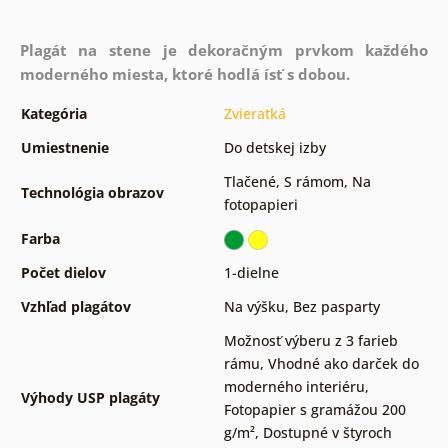
Plagát na stene je dekoračným prvkom každého
moderného miesta, ktoré hodlá ísť s dobou.
Kategória
Zvieratká
Umiestnenie
Do detskej izby
Tlačené
,
S rámom
,
Na
Technológia obrazov
fotopapieri
Farba
Počet dielov
1-dielne
Vzhľad plagátov
Na výšku
,
Bez pasparty
Možnosť výberu z 3 farieb
rámu
,
Vhodné ako darček do
moderného interiéru
,
Výhody USP plagáty
Fotopapier s gramážou 200
g/m²
,
Dostupné v štyroch