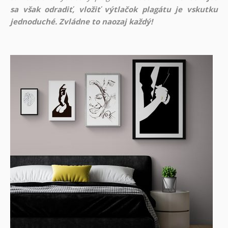
sa však odradiť, vložiť výtlačok plagátu je vskutku
jednoduché. Zvládne to naozaj každý!