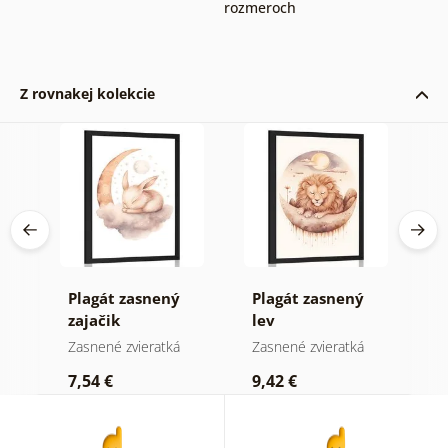
rozmeroch
Z rovnakej kolekcie
Plagát zasnený
Plagát zasnený
P
zajačik
lev
m
Zasnené zvieratká
Zasnené zvieratká
Z
7,54 €
9,42 €
7