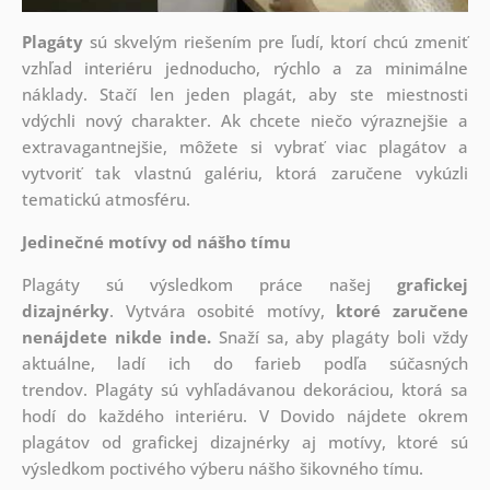
Plagáty
sú skvelým riešením pre ľudí, ktorí chcú zmeniť
vzhľad interiéru jednoducho, rýchlo a za minimálne
náklady. Stačí len jeden plagát, aby ste miestnosti
vdýchli nový charakter. Ak chcete niečo výraznejšie a
extravagantnejšie, môžete si vybrať viac plagátov a
vytvoriť tak vlastnú galériu, ktorá zaručene vykúzli
tematickú atmosféru.
Jedinečné motívy od nášho tímu
Plagáty sú výsledkom práce našej
grafickej
dizajnérky
. Vytvára osobité motívy,
ktoré zaručene
nenájdete nikde inde.
Snaží sa, aby plagáty boli vždy
aktuálne, ladí ich do farieb podľa súčasných
trendov. Plagáty sú vyhľadávanou dekoráciou, ktorá sa
hodí do každého interiéru. V Dovido nájdete okrem
plagátov od grafickej dizajnérky aj motívy, ktoré sú
výsledkom poctivého výberu nášho šikovného tímu.