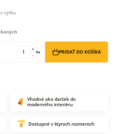
x výška
ľúbených
+
PRIDAŤ DO KOŠÍKA
ks
-
Vhodné ako darček do
moderného interiéru
Dostupné v štyroch rozmeroch