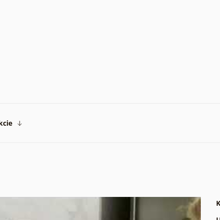
kcie
K
U