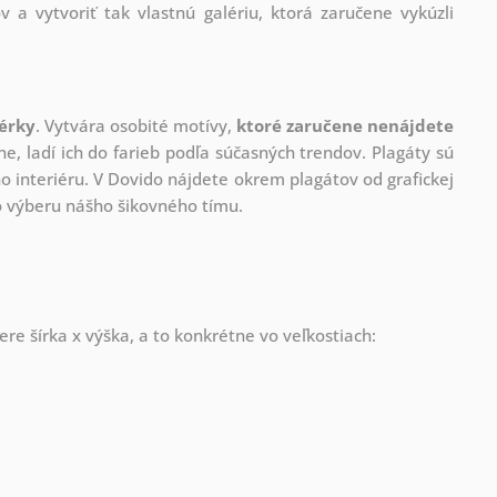
v a vytvoriť tak vlastnú galériu, ktorá zaručene vykúzli
nérky
. Vytvára osobité motívy,
ktoré zaručene nenájdete
ne, ladí ich do farieb podľa súčasných trendov. Plagáty sú
 interiéru. V Dovido nájdete okrem plagátov od grafickej
ho výberu nášho šikovného tímu.
re šírka x výška, a to konkrétne vo veľkostiach: