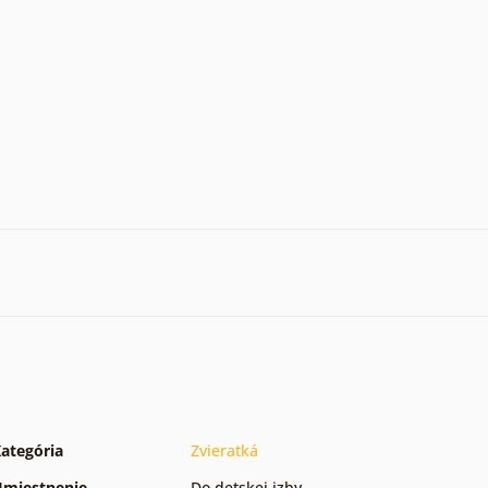
ategória
Zvieratká
miestnenie
Do detskej izby