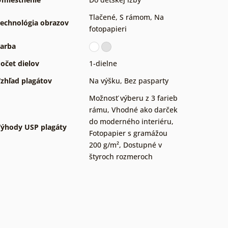
Tlačené
,
S rámom
,
Na
echnológia obrazov
fotopapieri
arba
očet dielov
1-dielne
zhľad plagátov
Na výšku
,
Bez pasparty
Možnosť výberu z 3 farieb
rámu
,
Vhodné ako darček
do moderného interiéru
,
ýhody USP plagáty
Fotopapier s gramážou
200 g/m²
,
Dostupné v
štyroch rozmeroch