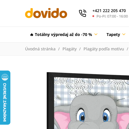
+421 222 205 470
Po-Pi: 07:00 - 16:00
🔥 Totálny výpredaj až do -70 %
Tapety
Úvodná stránka
Plagáty
Plagáty podľa motívu