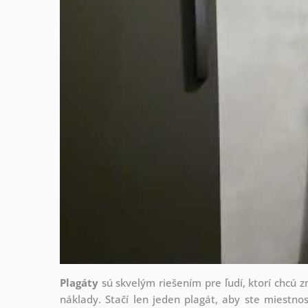
Plagáty
sú skvelým riešením pre ľudí, ktorí chcú 
náklady. Stačí len jeden plagát, aby ste miestnos