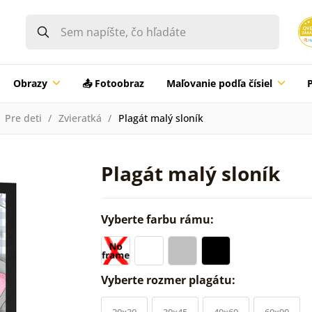
Obrazy
📤 Fotoobraz
Maľovanie podľa čísiel
Pre deti
Zvieratká
Plagát malý sloník
Plagát malý sloník
Vyberte farbu rámu:
Vyberte rozmer plagátu:
20x30
30x45
40x60
60x90