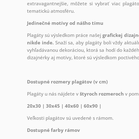
extravagantnejšie, môžete si vybrať viac plagáto
tematickú atmosféru.
Jedinečné motívy od nášho tímu
Plagáty sú výsledkom práce našej
grafickej dizaj
nikde inde.
Snaží sa, aby plagáty boli vždy aktuál
vyhľadávanou dekoráciou, ktorá sa hodí do každého
dizajnérky aj motívy, ktoré sú výsledkom poctivé
Dostupné rozmery plagátov (v cm)
Plagáty u nás nájdete v
štyroch rozmeroch
v pome
20x30 | 30x45 | 40x60 | 60x90 |
Veľkosti plagátov sú uvedené s rámom.
Dostupné farby rámov