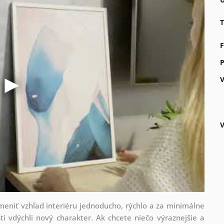
T
F
P
V
V
zmeniť vzhľad interiéru jednoducho, rýchlo a za minimálne
ti vdýchli nový charakter. Ak chcete niečo výraznejšie a