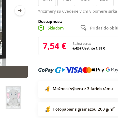
*rozmery sú uvedené v cm v pomere šírka 
Dostupnosť:
Skladom
Pridať do ob
7,54 €
Bežná cena:
9,42 €
Ušetríte
1,88 €
Možnosť výberu z 3 farieb rámu
Fotopapier s gramážou 200 g/m²