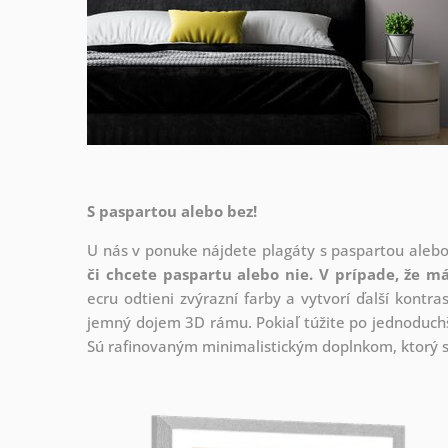
S paspartou alebo bez!
U nás v ponuke nájdete plagáty s paspartou aleb
či chcete paspartu alebo nie.
V prípade, že má
ecru odtieni zvýrazní farby a vytvorí ďalší kont
jemný dojem 3D rámu. Pokiaľ túžite po jednoduchš
Sú rafinovaným minimalistickým doplnkom, ktorý s