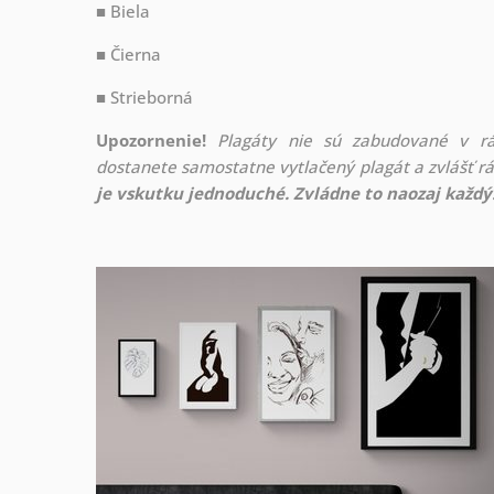
■ Biela
■ Čierna
■ Strieborná
Upozornenie!
Plagáty nie sú zabudované v r
dostanete samostatne vytlačený plagát a zvlášť 
je vskutku jednoduché. Zvládne to naozaj každý