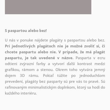
S paspartou alebo bez!
U nás v ponuke nájdete plagáty s paspartou alebo bez.
Pri jednotlivých plagátoch nie je možné zvoliť si, či
chcete paspartu alebo nie.
V prípade, že má plagát
paspartu, je tak uvedené v názve.
Pasparta v ecru
odtieni zvýrazní farby a vytvorí ďalší kontrast medzi
grafikou, rámom a stenou. Okrem toho vytvára jemný
dojem 3D rámu. Pokiaľ túžite po jednoduchšom
prevedení, plagáty bez pasparty sú pre vás to pravé. Sú
rafinovaným minimalistickým doplnkom, ktorý sa hodí do
každého interiéru.