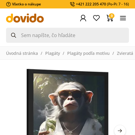
Všetko o nákupe
+421 222 205 470
(Po-Pi: 7 - 16)
0
Úvodná stránka
Plagáty
Plagáty podľa motívu
Zvieratá