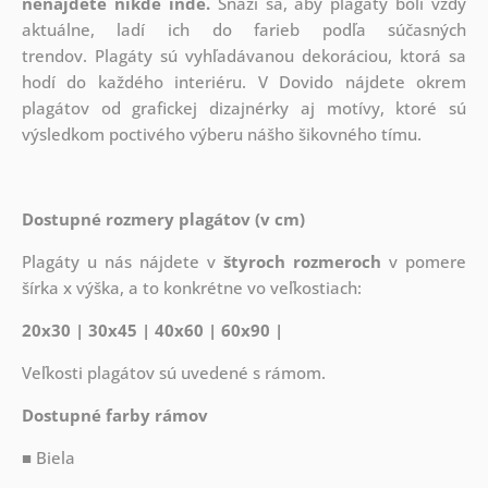
nenájdete nikde inde.
Snaží sa, aby plagáty boli vždy
aktuálne, ladí ich do farieb podľa súčasných
trendov. Plagáty sú vyhľadávanou dekoráciou, ktorá sa
hodí do každého interiéru. V Dovido nájdete okrem
plagátov od grafickej dizajnérky aj motívy, ktoré sú
výsledkom poctivého výberu nášho šikovného tímu.
Dostupné rozmery plagátov (v cm)
Plagáty u nás nájdete v
štyroch rozmeroch
v pomere
šírka x výška, a to konkrétne vo veľkostiach:
20x30 | 30x45 | 40x60 | 60x90 |
Veľkosti plagátov sú uvedené s rámom.
Dostupné farby rámov
■ Biela