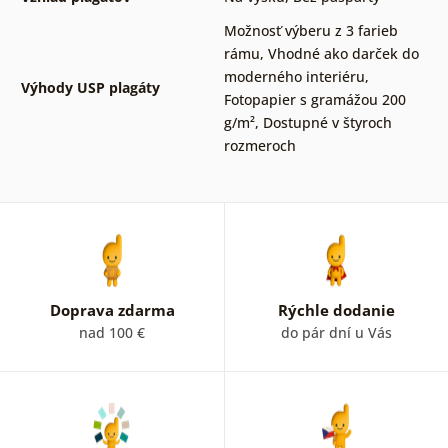
Možnosť výberu z 3 farieb
rámu
,
Vhodné ako darček do
moderného interiéru
,
Výhody USP plagáty
Fotopapier s gramážou 200
g/m²
,
Dostupné v štyroch
rozmeroch
Doprava zdarma
Rýchle dodanie
nad 100 €
do pár dní u Vás