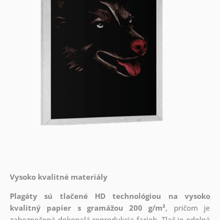
Vysoko kvalitné materiály
Plagáty sú tlačené HD technológiou na vysoko
kvalitný papier s gramážou 200 g/m²
, pričom je
zabezpečená dokonalá reprodukcia farieb. Tlač je odolná