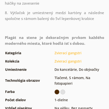
háčiky na zavesenie
8. Výtlačok je umiestnený medzi kartóny a následne
spoločne s rámom balený do 5vl lepenkovej krabice
Plagát na stene je dekoračným prvkom každého
moderného miesta, ktoré hodlá ísť s dobou.
Kategória
Zvierací gangstri
Kolekcia
Zvierací gangstri
Umiestnenie
Do kancelárie
,
Do obývačky
Tlačené
,
S rámom
,
Na
Technológia obrazov
fotopapieri
Farba
Počet dielov
1-dielne
Vzhľad plagátov
Na výšku
,
Bez pasparty