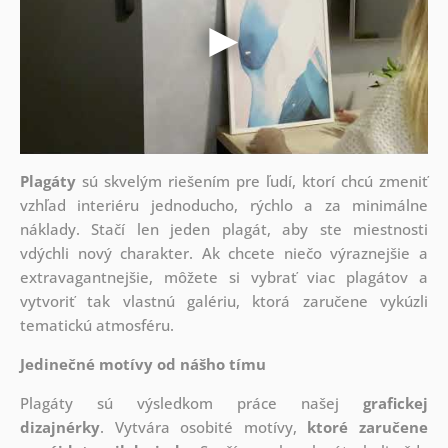
Plagáty
sú skvelým riešením pre ľudí, ktorí chcú zmeniť
vzhľad interiéru jednoducho, rýchlo a za minimálne
náklady. Stačí len jeden plagát, aby ste miestnosti
vdýchli nový charakter. Ak chcete niečo výraznejšie a
extravagantnejšie, môžete si vybrať viac plagátov a
vytvoriť tak vlastnú galériu, ktorá zaručene vykúzli
tematickú atmosféru.
Jedinečné motívy od nášho tímu
Plagáty sú výsledkom práce našej
grafickej
dizajnérky
. Vytvára osobité motívy,
ktoré zaručene