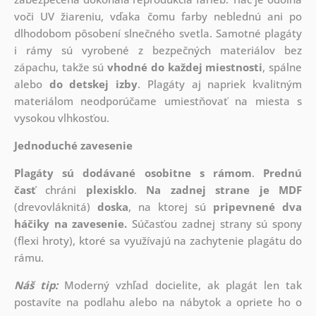
voči UV žiareniu, vďaka čomu farby neblednú ani po
dlhodobom pôsobení slnečného svetla. Samotné plagáty
i rámy sú vyrobené z bezpečných materiálov bez
zápachu, takže sú
vhodné do každej miestnosti
, spálne
alebo
do detskej izby
. Plagáty aj napriek kvalitným
materiálom neodporúčame umiestňovať na miesta s
vysokou vlhkosťou.
Jednoduché zavesenie
Plagáty sú dodávané osobitne s rámom
.
Prednú
časť
chráni
plexisklo
.
Na zadnej strane je
MDF
(drevovláknitá)
doska
, na ktorej sú
pripevnené dva
háčiky na zavesenie.
Súčasťou zadnej strany sú spony
(flexi hroty), ktoré sa využívajú na zachytenie plagátu do
rámu.
Náš tip:
Moderný vzhľad docielite, ak plagát len tak
postavíte na podlahu alebo na nábytok a opriete ho o