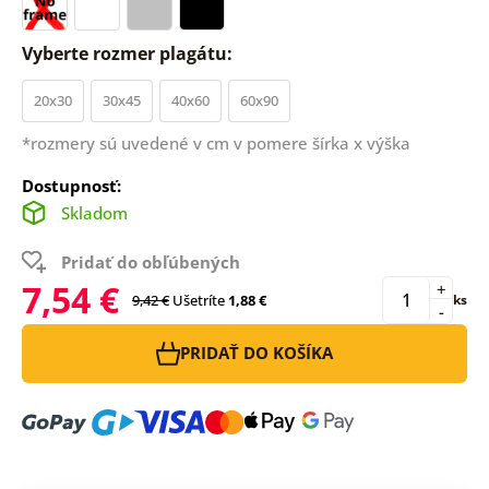
Vyberte rozmer plagátu:
20x30
30x45
40x60
60x90
*rozmery sú uvedené v cm v pomere šírka x výška
Dostupnosť:
Skladom
Pridať do obľúbených
7,54 €
+
9,42 €
Ušetríte
1,88 €
ks
-
PRIDAŤ DO KOŠÍKA