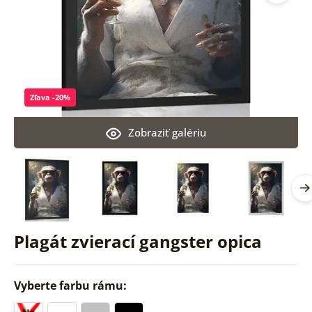
Zľava -20%
Zobraziť galériu
Plagát zvierací gangster opica
Vyberte farbu rámu: