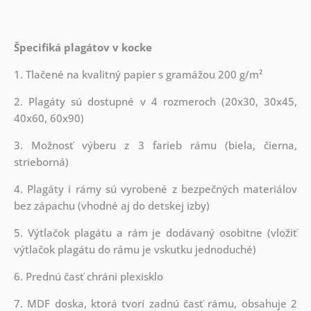
Špecifiká plagátov v kocke
1. Tlačené na kvalitný papier s gramážou 200 g/m²
2. Plagáty sú dostupné v 4 rozmeroch (20x30, 30x45,
40x60, 60x90)
3. Možnosť výberu z 3 farieb rámu (biela, čierna,
strieborná)
4. Plagáty i rámy sú vyrobené z bezpečných materiálov
bez zápachu (vhodné aj do detskej izby)
5. Výtlačok plagátu a rám je dodávaný osobitne (vložiť
výtlačok plagátu do rámu je vskutku jednoduché)
6. Prednú časť chráni plexisklo
7. MDF doska, ktorá tvorí zadnú časť rámu, obsahuje 2