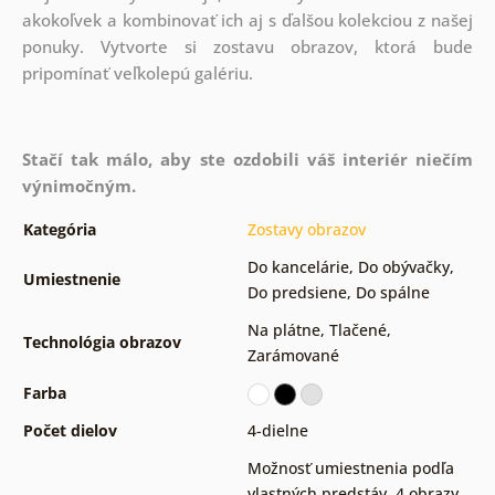
akokoľvek a kombinovať ich aj s ďalšou kolekciou z našej
ponuky.
Vytvorte si zostavu obrazov, ktorá bude
pripomínať veľkolepú galériu.
Stačí tak málo, aby ste ozdobili váš interiér niečím
výnimočným.
Kategória
Zostavy obrazov
Do kancelárie
,
Do obývačky
,
Umiestnenie
Do predsiene
,
Do spálne
Na plátne
,
Tlačené
,
Technológia obrazov
Zarámované
Farba
Počet dielov
4-dielne
Možnosť umiestnenia podľa
vlastných predstáv
,
4 obrazy