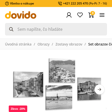
Všetko o nákupe
+421 222 205 470
(Po-Pi: 7 - 16)
0
Úvodná stránka
Obrazy
Zostavy obrazov
Set obrazov či
Zľava -20%