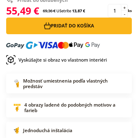
55,49 €
+
69,36 €
Ušetríte
13,87 €
ks
-
PRIDAŤ DO KOŠÍKA
Vyskúšajte si obraz vo vlastnom interiéri
Možnosť umiestnenia podľa vlastných
predstáv
4 obrazy ladené do podobných motívov a
farieb
Jednoduchá inštalácia