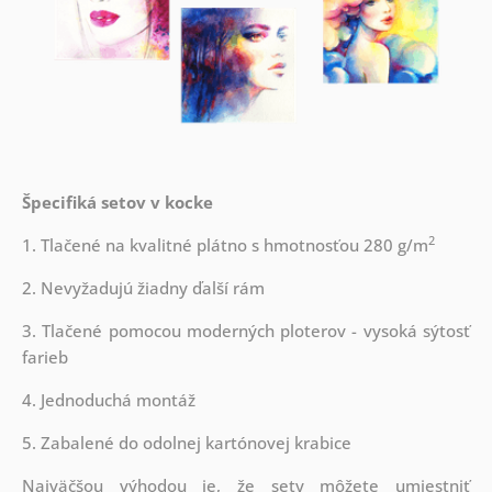
Špecifiká setov v kocke
2
1. Tlačené na kvalitné plátno s hmotnosťou 280 g/m
2. Nevyžadujú žiadny ďalší rám
3. Tlačené pomocou moderných ploterov - vysoká sýtosť
farieb
4. Jednoduchá montáž
5. Zabalené do odolnej kartónovej krabice
Najväčšou výhodou je, že sety môžete umiestniť