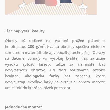
Tlač najvyššej kvality
Obrazy sú tlačené na kvalitné pružné plátno s
2
hmotnosťou
280 g/m
. Kvalita obrazov spočíva nielen v
samotnom materiáli, ale aj v použitej technológii. Obrazy
sú tlačené pomaly vo vysokej kvalite, tlač zaručuje
vysokú sýtosť farieb
, takže sa nemusíte báť
nevýrazných obrazov. Pri tlači využívame vysoko
kvalitné,
ekologické farby
bez zápachu, ktoré
nevypúšťajú škodlivé látky do ovzdušia, obrazy môžete
umiestniť do ktoréhokoľvek priestoru.
Jednoduchá montáž