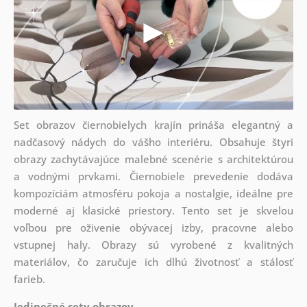
Set obrazov čiernobielych krajín prináša elegantný a
nadčasový nádych do vášho interiéru. Obsahuje štyri
obrazy zachytávajúce malebné scenérie s architektúrou
a vodnými prvkami. Čiernobiele prevedenie dodáva
kompozíciám atmosféru pokoja a nostalgie, ideálne pre
moderné aj klasické priestory. Tento set je skvelou
voľbou pre oživenie obývacej izby, pracovne alebo
vstupnej haly. Obrazy sú vyrobené z kvalitných
materiálov, čo zaručuje ich dlhú životnosť a stálosť
farieb.
Jedinečné sety obrazov