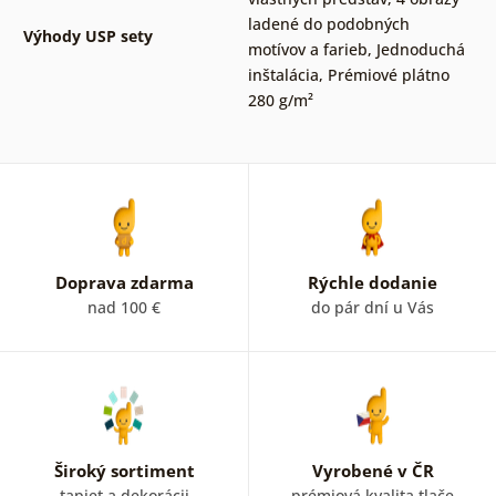
ladené do podobných
Výhody USP sety
motívov a farieb
,
Jednoduchá
inštalácia
,
Prémiové plátno
280 g/m²
Doprava zdarma
Rýchle dodanie
nad 100 €
do pár dní u Vás
Široký sortiment
Vyrobené v ČR
tapiet a dekorácii
prémiová kvalita tlače