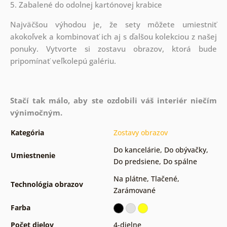
5. Zabalené do odolnej kartónovej krabice
Najväčšou výhodou je, že sety môžete umiestniť
akokoľvek a kombinovať ich aj s ďalšou kolekciou z našej
ponuky.
Vytvorte si zostavu obrazov, ktorá bude
pripomínať veľkolepú galériu.
Stačí tak málo, aby ste ozdobili váš interiér niečím
výnimočným.
Kategória
Zostavy obrazov
Do kancelárie
,
Do obývačky
,
Umiestnenie
Do predsiene
,
Do spálne
Na plátne
,
Tlačené
,
Technológia obrazov
Zarámované
Farba
Počet dielov
4-dielne