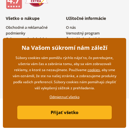
Všetko o nákupe
Užitočné informácie
Obchodné a reklamačné
O nás
podmienky
Vernostný program
Ochrana osobných údajov
Často kladené otázky
Možnosti dopravy a platby
Magazín
Na Vašom súkromí nám záleží
Vrátenie tovaru
Kontakty
Veľkoobchodná spolupráca
Súbory cookies vám pomôžu rýchlo nájsť to, čo potrebujete,
ušetria vám čas a zabránia tomu, aby sa vám zobrazovali
reklamy, o ktoré sa nezaujímate. Používame
cookies
, aby sme
vám oznámili, že ste na našej stránke, a zobrazujeme produkty
podľa vašich preferencií. Súbory cookies nám pomáhajú zlepšiť
váš vylepšený zážitok z prehliadania.
Odmietnuť všetko
Copyright ©2019 © Dovido.sk.
Přijať všetko
Webdesign
Litvanyi.sk
| E-shop vytvorila