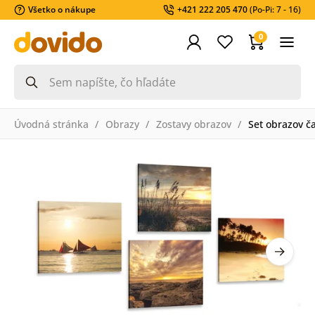
Všetko o nákupe
+421 222 205 470
(Po-Pi: 7 - 16)
0
Úvodná stránka
Obrazy
Zostavy obrazov
Set obrazov č