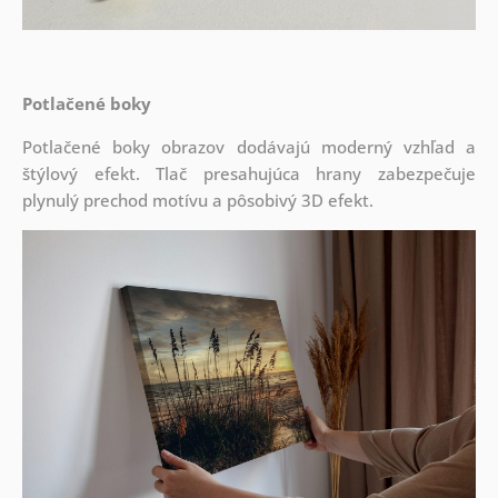
Potlačené boky
Potlačené boky obrazov dodávajú moderný vzhľad a
štýlový efekt. Tlač presahujúca hrany zabezpečuje
plynulý prechod motívu a pôsobivý 3D efekt.