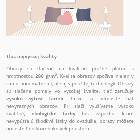
Tlač najvyššej kvality
Obrazy sú tlačené na kvalitné pružné plátno s
2
hmotnosťou
280 g/m
. Kvalita obrazov spočíva nielen v
samotnom materiáli, ale aj v použitej technológii. Obrazy
sú tlačené pomaly vo vysokej kvalite, tlač zaručuje
vysokú sýtosť farieb
, takže sa nemusíte báť
nevýrazných obrazov. Pri tlači využívame vysoko
kvalitné,
ekologické farby
bez zápachu, ktoré
nevypúšťajú škodlivé látky do ovzdušia, obrazy môžete
umiestniť do ktoréhokoľvek priestoru.