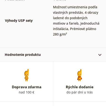
Možnosť umiestnenia podľa
vlastných predstáv
,
4 obrazy
ladené do podobných
Výhody USP sety
motívov a farieb
,
Jednoduchá
inštalácia
,
Prémiové plátno
280 g/m²
Hodnotenie produktu
Overený zákazník 14. 09. 2022
Doprava zdarma
Rýchle dodanie
nad 100 €
do pár dní u Vás