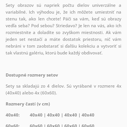
Sety obrazov sú napriek počtu dielov univerzálne a
variabilné. Ich výhodou je, že ich môžete umiestniť na
stenu tak,
ako len chcete! Páči sa vám, keď sú obrazy
vedľa seba? Pod sebou? Striedavo? Je len na vás, ako ich
rozmiestnite a doladíte so zvyškom miestnosti. Ak vám
jeden set nestačí a máte dostatok priestoru, nič vám
nebráni v tom zaobstarať si ďalšiu kolekciu a vytvoriť si
tak vlastnú galériu, ktorú bude každý obdivovať.
Dostupné rozmery setov
Sety sa skladajú zo 4 dielov. Sú vyrábané v rozmere 4x
(40x40) alebo 4x (60x60).
Rozmery častí (v cm)
40x40: 40x40 | 40x40 | 40x40 | 40x40
60x60: 60x60 | 60x60 | 60x60 | 60x60