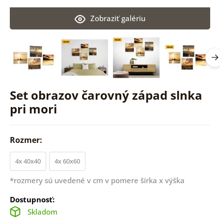
Zobraziť galériu
Set obrazov čarovný západ slnka
pri mori
Rozmer:
4x 40x40
4x 60x60
*rozmery sú uvedené v cm v pomere šírka x výška
Dostupnosť:
Skladom