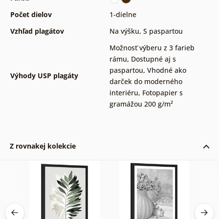
Počet dielov
1-dielne
Vzhľad plagátov
Na výšku
,
S paspartou
Možnosť výberu z 3 farieb
rámu
,
Dostupné aj s
paspartou
,
Vhodné ako
Výhody USP plagáty
darček do moderného
interiéru
,
Fotopapier s
gramážou 200 g/m²
Z rovnakej kolekcie