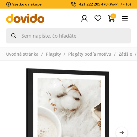
Všetko o nákupe
+421 222 205 470
(Po-Pi: 7 - 16)
0
Úvodná stránka
Plagáty
Plagáty podľa motívu
Zátišie