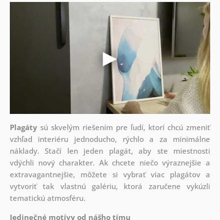
Plagáty
sú skvelým riešením pre ľudí, ktorí chcú zmeniť
vzhľad interiéru jednoducho, rýchlo a za minimálne
náklady. Stačí len jeden plagát, aby ste miestnosti
vdýchli nový charakter. Ak chcete niečo výraznejšie a
extravagantnejšie, môžete si vybrať viac plagátov a
vytvoriť tak vlastnú galériu, ktorá zaručene vykúzli
tematickú atmosféru.
Jedinečné motívy od nášho tímu