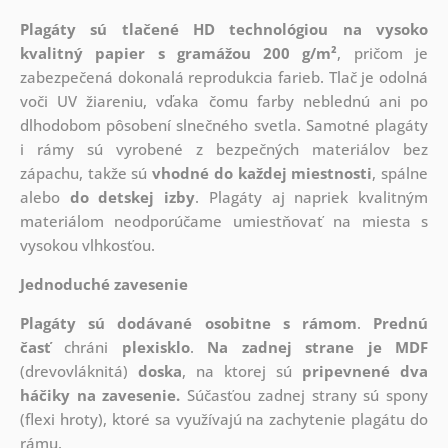
Plagáty sú tlačené HD technológiou na vysoko
kvalitný papier s gramážou 200 g/m²
, pričom je
zabezpečená dokonalá reprodukcia farieb. Tlač je odolná
voči UV žiareniu, vďaka čomu farby neblednú ani po
dlhodobom pôsobení slnečného svetla. Samotné plagáty
i rámy sú vyrobené z bezpečných materiálov bez
zápachu, takže sú
vhodné do každej miestnosti
, spálne
alebo
do detskej izby
. Plagáty aj napriek kvalitným
materiálom neodporúčame umiestňovať na miesta s
vysokou vlhkosťou.
Jednoduché zavesenie
Plagáty sú dodávané osobitne s rámom
.
Prednú
časť
chráni
plexisklo
.
Na zadnej strane je
MDF
(drevovláknitá)
doska
, na ktorej sú
pripevnené dva
háčiky na zavesenie.
Súčasťou zadnej strany sú spony
(flexi hroty), ktoré sa využívajú na zachytenie plagátu do
rámu.