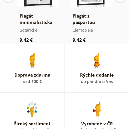
tné
Plagát
Plagát s
P
y
minimalistická
paspartou
m
papraď
luxusné zátišie v
i
Botanické
Čiernobiele
St
čiernobielom
9,42 €
9,42 €
9
prevedení
Doprava zdarma
Rýchle dodanie
nad 100 €
do pár dní u Vás
Široký sortiment
Vyrobené v ČR