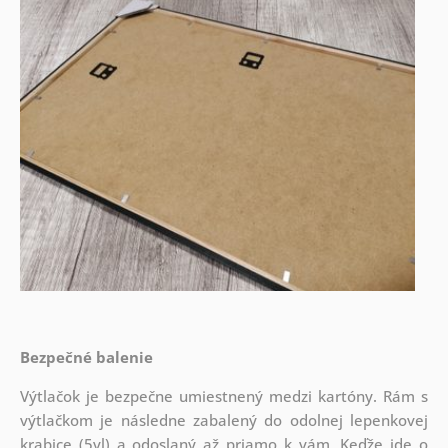
Bezpečné balenie
Výtlačok je bezpečne umiestnený medzi kartóny. Rám s
výtlačkom je následne zabalený do odolnej lepenkovej
krabice (5vl) a odoslaný až priamo k vám. Keďže ide o