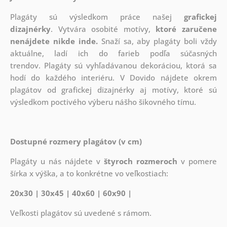
Plagáty sú výsledkom práce našej
grafickej
dizajnérky
. Vytvára osobité motívy,
ktoré zaručene
nenájdete nikde inde.
Snaží sa, aby plagáty boli vždy
aktuálne, ladí ich do farieb podľa súčasných
trendov. Plagáty sú vyhľadávanou dekoráciou, ktorá sa
hodí do každého interiéru. V Dovido nájdete okrem
plagátov od grafickej dizajnérky aj motívy, ktoré sú
výsledkom poctivého výberu nášho šikovného tímu.
Dostupné rozmery plagátov (v cm)
Plagáty u nás nájdete v
štyroch rozmeroch
v pomere
šírka x výška, a to konkrétne vo veľkostiach:
20x30 | 30x45 | 40x60 | 60x90 |
Veľkosti plagátov sú uvedené s rámom.