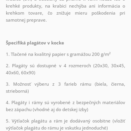
krehké produkty, na krabici nechýba ani informácia o
krehkom tovare, čo znižuje mieru poškodenia pri
samotnej preprave.
Špecifiká plagátov v kocke
1. Tlačené na kvalitný papier s gramážou 200 g/m²
2. Plagáty sú dostupné v 4 rozmeroch (20x30, 30x45,
40x60, 60x90)
3. Možnosť výberu z 3 farieb rámu (biela, čierna,
strieborná)
4. Plagáty i rámy sú vyrobené z bezpečných materiálov
bez zápachu (vhodné aj do detskej izby)
5. Výtlačok plagátu a rám je dodávaný osobitne (vložiť
výtlačok plagátu do rámu je vskutku jednoduché)