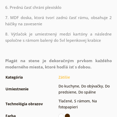
6. Prednú časť chráni plexisklo
7. MDF doska, ktorá tvorí zadnú časť rámu, obsahuje 2
háčiky na zavesenie
8. Výtlačok je umiestnený medzi kartóny a následne
spoločne s rámom balený do 5vl lepenkovej krabice
Plagát na stene je dekoračným prvkom každého
moderného miesta, ktoré hodlá ísť s dobou.
Kategória
Zátišie
Do kuchyne
,
Do obývačky
,
Do
Umiestnenie
predsiene
,
Do spálne
Tlačené
,
S rámom
,
Na
Technológia obrazov
fotopapieri
Farba