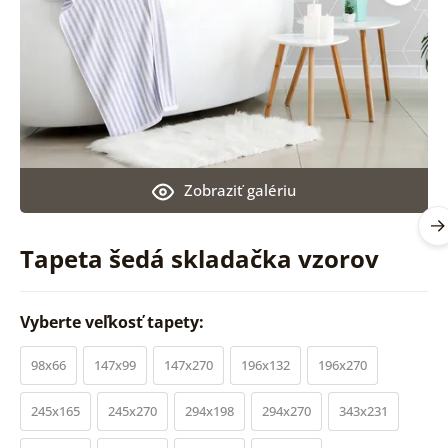
Zobraziť galériu
Tapeta šedá skladačka vzorov
Vyberte veľkosť tapety:
98x66
147x99
147x270
196x132
196x270
245x165
245x270
294x198
294x270
343x231