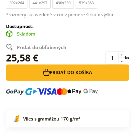
392x264
441x297
490x330
539x363
*rozmery sú uvedené v cm v pomere šírka x výška
Dostupnosť:
Skladom
Pridať do obľúbených
25,58 €
+
ks
-
PRIDAŤ DO KOŠÍKA
Vlies s gramážou 170 g/m²