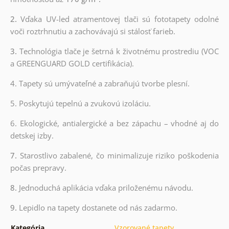
2.
Vďaka UV-led atramentovej tlači sú fototapety odolné
voči roztrhnutiu a zachovávajú si stálosť farieb.
3.
Technológia tlače je šetrná k životnému prostrediu (VOC
a GREENGUARD GOLD certifikácia).
4. Tapety sú umývateľné a zabraňujú tvorbe plesní.
5. Poskytujú tepelnú a zvukovú izoláciu.
6. Ekologické, antialergické a bez zápachu – vhodné aj do
detskej izby.
7.
Starostlivo zabalené, čo minimalizuje riziko poškodenia
počas prepravy.
8.
Jednoduchá aplikácia vďaka priloženému návodu.
9.
Lepidlo na tapety dostanete od nás zadarmo.
Kategória
Vzorované tapety