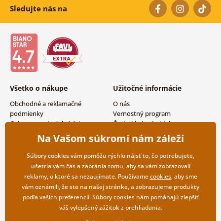
Sledujte nás na
Všetko o nákupe
Užitočné informácie
Obchodné a reklamačné
O nás
podmienky
Vernostný program
Ochrana osobných údajov
Často kladené otázky
Možnosti dopravy a platby
Magazín
Na Vašom súkromí nám záleží
Vrátenie tovaru
Kontakty
Veľkoobchodná spolupráca
Súbory cookies vám pomôžu rýchlo nájsť to, čo potrebujete,
ušetria vám čas a zabránia tomu, aby sa vám zobrazovali
reklamy, o ktoré sa nezaujímate. Používame
cookies
, aby sme
vám oznámili, že ste na našej stránke, a zobrazujeme produkty
podľa vašich preferencií. Súbory cookies nám pomáhajú zlepšiť
váš vylepšený zážitok z prehliadania.