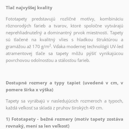
Tlač najvyššej kvality
Fototapety predstavujú rozličné motívy, kombináciu
rôznorodých farieb a tvarov, ktoré spoločne vytvárajú
neprehliadnuteľný a dominantný prvok miestnosti. Tapety
sú tlačené na kvalitný vlies s hladkou štruktúrou a
2
gramážou až 170 g/m
. Vďaka modernej technológii UV-led
atramentovej tlače sa tapety môžu pýšiť vynikajúcou
povrchovou odolnosťou a stálosťou farieb.
Dostupné rozmery a typy tapiet (uvedené v cm, v
pomere šírka x výška)
Tapety sa vyrábajú v nasledujúcich rozmeroch a typoch,
každá veľkosť sa skladá z pruhov širokých 49 cm.
1) Fototapety - bežné rozmery (motív tapety zostáva
rovnaký, mení sa len veľkosť)