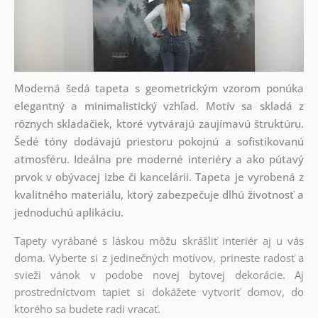
Moderná šedá tapeta s geometrickým vzorom ponúka
elegantný a minimalistický vzhľad. Motív sa skladá z
rôznych skladačiek, ktoré vytvárajú zaujímavú štruktúru.
Šedé tóny dodávajú priestoru pokojnú a sofistikovanú
atmosféru. Ideálna pre moderné interiéry a ako pútavý
prvok v obývacej izbe či kancelárii. Tapeta je vyrobená z
kvalitného materiálu, ktorý zabezpečuje dlhú životnosť a
jednoduchú aplikáciu.
Tapety vyrábané s láskou môžu skrášliť interiér aj u vás
doma. Vyberte si z jedinečných motívov, prineste radosť a
svieži vánok v podobe novej bytovej dekorácie. Aj
prostredníctvom tapiet si dokážete vytvoriť domov, do
ktorého sa budete radi vracať.