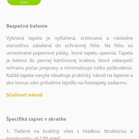
Bezpečné balenie
Vybraná tapeta je vytlačená, zrolovaná a následne
starostlivo zabalená do ochrannej fólie. Na fóliu sú
umiestnené papierové pásky, ktoré tapetu spevnia. Tapeta
je balená do pevnej kartónovej krabice, ktorá zabezpečí
ochranu počas prepravy a minimalizuje riziko poškodenia.
Každá tapeta navyše obsahuje praktický návod na lepenie a
ako bonus vám pribalíme lepidlo na fototapety zadarmo.
Stiahnuť návod
Špecifiká tapiet v skratke
1.
Tlačené na kvalitný vlies s hladkou štruktúrou a
2
hmotnosťou až
170 g/m
.