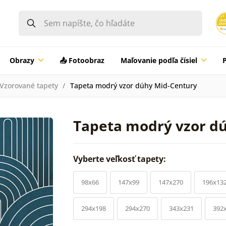
Obrazy
📤 Fotoobraz
Maľovanie podľa čísiel
Vzorované tapety
Tapeta modrý vzor dúhy Mid-Century
Tapeta modrý vzor d
Vyberte veľkosť tapety:
98x66
147x99
147x270
196x13
294x198
294x270
343x231
392