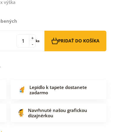
x výška
ľúbených
+
PRIDAŤ DO KOŠÍKA
ks
-
Lepidlo k tapete dostanete
zadarmo
Navrhnuté našou grafickou
dizajnérkou