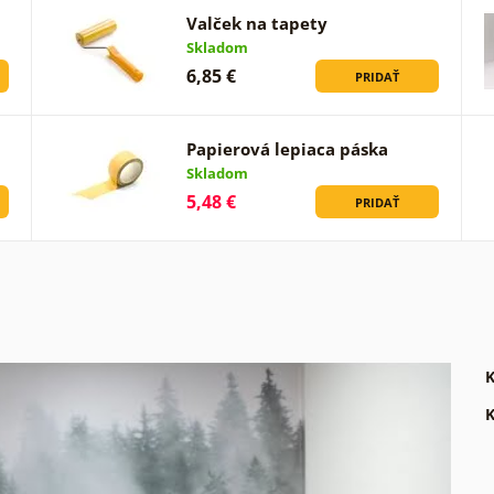
Valček na tapety
Skladom
6,85 €
PRIDAŤ
Papierová lepiaca páska
Skladom
5,48 €
PRIDAŤ
K
K