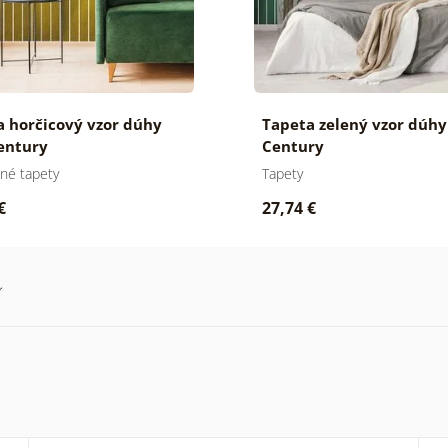
a horčicový vzor dúhy
Tapeta zelený vzor dúhy
entury
Century
né tapety
Tapety
€
27,74 €