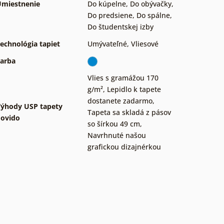
miestnenie
Do kúpelne
,
Do obývačky
,
Do predsiene
,
Do spálne
,
Do študentskej izby
echnológia tapiet
Umývateľné
,
Vliesové
arba
Vlies s gramážou 170
g/m²
,
Lepidlo k tapete
dostanete zadarmo
,
ýhody USP tapety
Tapeta sa skladá z pásov
ovido
so šírkou 49 cm
,
Navrhnuté našou
grafickou dizajnérkou