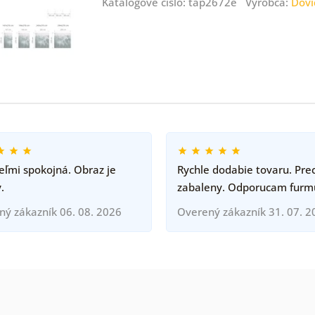
Katalógové číslo: tap2672e Výrobca:
Dovi
ľmi spokojná. Obraz je
Rychle dodabie tovaru. Pre
.
zabaleny. Odporucam furm
ný zákazník 06. 08. 2026
Overený zákazník 31. 07. 2