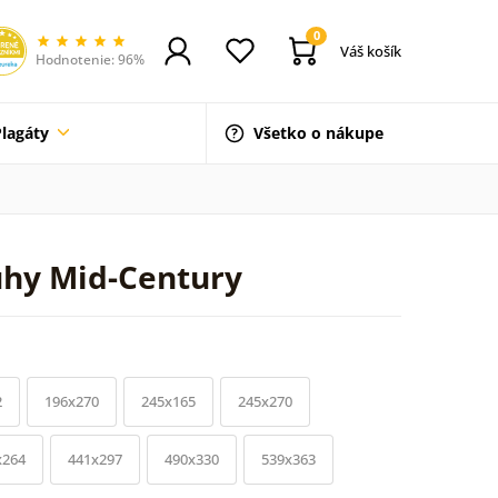
0
Váš košík
Hodnotenie: 96%
Plagáty
Všetko o nákupe
úhy Mid-Century
2
196x270
245x165
245x270
x264
441x297
490x330
539x363