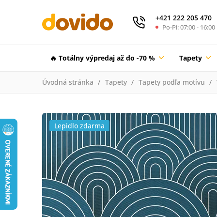
+421 222 205 470
Po-Pi: 07:00 - 16:00
🔥 Totálny výpredaj až do -70 %
Tapety
Úvodná stránka
Tapety
Tapety podľa motívu
Lepidlo zdarma