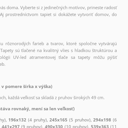
 vás doma. Vyberte si z jedinečných motívov, prineste radosť
Aj prostredníctvom tapiet si dokážete vytvoriť domov, do
iu rôznorodých farieb a tvarov, ktoré spoločne vytvárajú
apety sú tlačené na kvalitný vlies s hladkou štruktúrou a
lógii UV-led atramentovej tlače sa tapety môžu pýšiť
eb.
 v pomere šírka x výška)
ch, každá veľkosť sa skladá z pruhov širokých 49 cm.
táva rovnaký, mení sa len veľkosť)
hy),
196x132
(4 pruhy),
245x165
(5 pruhov),
294x198
(6
,
441x297
(9 pruhov),
490x330
(10 pruhov),
539x363
(11