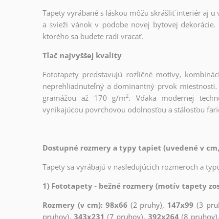
Tapety vyrábané s láskou môžu skrášliť interiér aj u
a svieži vánok v podobe novej bytovej dekorácie. 
ktorého sa budete radi vracať.
Tlač najvyššej kvality
Fototapety predstavujú rozličné motívy, kombinác
neprehliadnuteľný a dominantný prvok miestnosti. T
2
gramážou až 170 g/m
. Vďaka modernej techno
vynikajúcou povrchovou odolnosťou a stálosťou fari
Dostupné rozmery a typy tapiet (uvedené v cm,
Tapety sa vyrábajú v nasledujúcich rozmeroch a typo
1) Fototapety - bežné rozmery (motív tapety zos
Rozmery (v cm): 98x66
(2 pruhy),
147x99
(3 pru
pruhov),
343x231
(7 pruhov),
392x264
(8 pruhov)