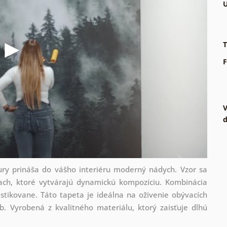
U
T
F
V
d
ry prináša do vášho interiéru moderný nádych. Vzor sa
iach, ktoré vytvárajú dynamickú kompozíciu. Kombinácia
stikovane. Táto tapeta je ideálna na oživenie obývacích
b. Vyrobená z kvalitného materiálu, ktorý zaisťuje dlhú