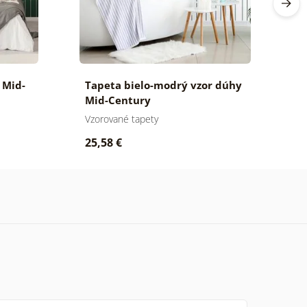
 Mid-
Tapeta bielo-modrý vzor dúhy
T
Mid-Century
M
Vzorované tapety
Vz
25,58 €
2