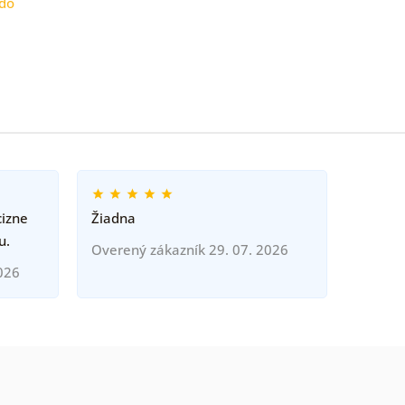
do
cizne
Žiadna
u.
Overený zákazník 29. 07. 2026
026