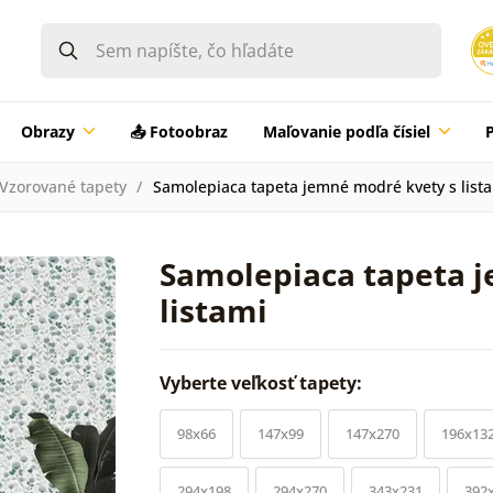
Obrazy
📤 Fotoobraz
Maľovanie podľa čísiel
Vzorované tapety
Samolepiaca tapeta jemné modré kvety s list
Samolepiaca tapeta 
listami
Vyberte veľkosť tapety:
98x66
147x99
147x270
196x13
294x198
294x270
343x231
392