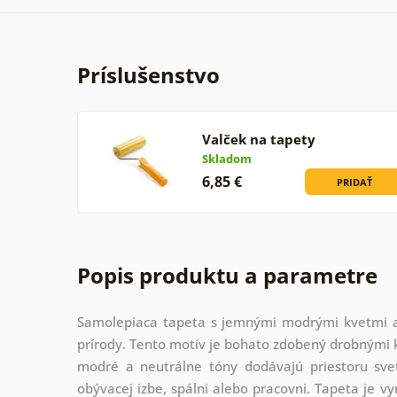
Príslušenstvo
Valček na tapety
Skladom
6,85 €
PRIDAŤ
Popis produktu a parametre
Samolepiaca tapeta s jemnými modrými kvetmi a 
prírody. Tento motív je bohato zdobený drobnými k
modré a neutrálne tóny dodávajú priestoru svet
obývacej izbe, spálni alebo pracovni. Tapeta je v