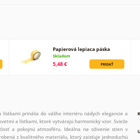
Papierová lepiaca páska
Skladom
5,48 €
PRIDAŤ
lístkami prináša do vášho interiéru nádych elegancie a
K
vetmi a lístkami, ktoré vytvárajú harmonický vzor. Svieže
losť a pokojnú atmosféru. Ideálna na oživenie stien v
U
yrobená z kvalitného materiálu, ktorý zaisťuje jednoduchú