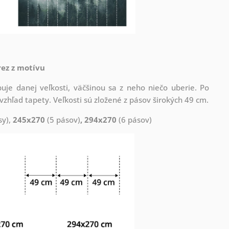
rez z motívu
uje danej veľkosti, väčšinou sa z neho niečo uberie. Po
zhľad tapety. Veľkosti sú zložené z pásov širokých 49 cm.
sy),
245x270
(5 pásov)
, 294x270
(6 pásov)