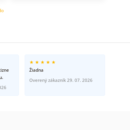
do
cizne
Žiadna
u.
Overený zákazník 29. 07. 2026
026