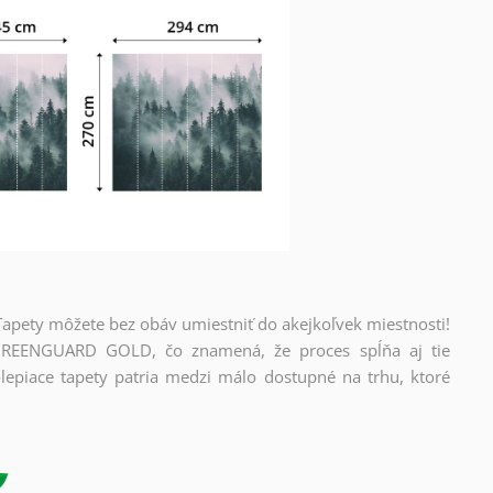
 Tapety môžete bez obáv umiestniť do akejkoľvek miestnosti!
 a GREENGUARD GOLD, čo znamená, že proces spĺňa aj tie
lepiace tapety patria medzi málo dostupné na trhu, ktoré