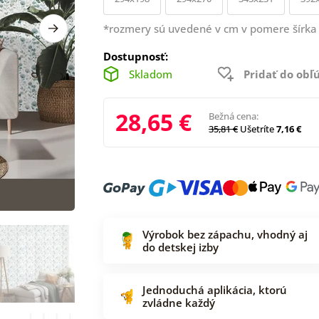
*rozmery sú uvedené v cm v pomere šírka 
Dostupnosť:
Skladom
Pridať do ob
28,65 €
Bežná cena:
35,81 €
Ušetríte
7,16 €
Výrobok bez zápachu, vhodný aj
do detskej izby
Jednoduchá aplikácia, ktorú
zvládne každý