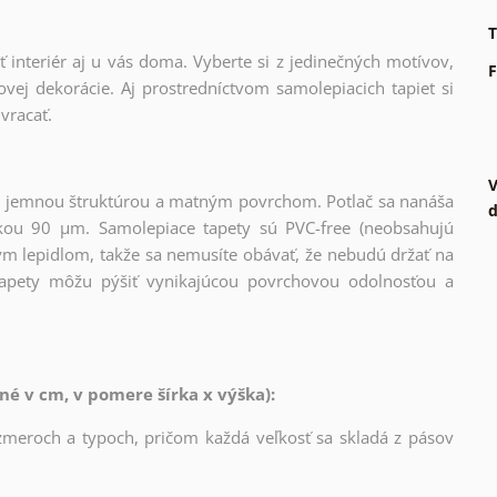
T
 interiér aj u vás doma. Vyberte si z jedinečných motívov,
F
vej dekorácie. Aj prostredníctvom samolepiacich tapiet si
vracať.
V
l s jemnou štruktúrou a matným povrchom. Potlač sa nanáša
d
kou 90 µm. Samolepiace tapety sú PVC-free (neobsahujú
vým lepidlom, takže sa nemusíte obávať, že nebudú držať na
 tapety môžu pýšiť vynikajúcou povrchovou odolnosťou a
é v cm, v pomere šírka x výška):
zmeroch a typoch, pričom každá veľkosť sa skladá z pásov