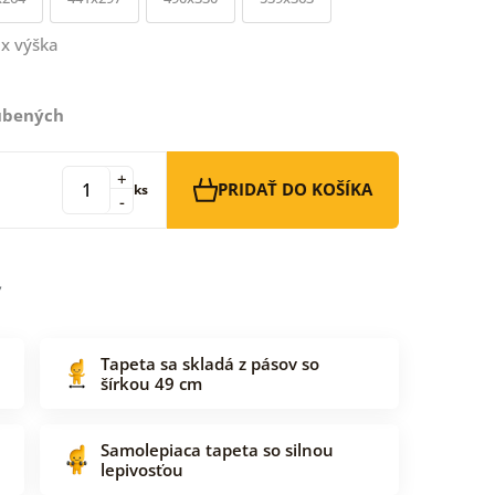
x výška
ľúbených
+
PRIDAŤ DO KOŠÍKA
ks
-
Tapeta sa skladá z pásov so
šírkou 49 cm
Samolepiaca tapeta so silnou
lepivosťou