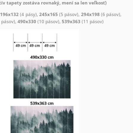
ív tapety zostáva rovnaký, mení sa len veľkosť)
,
196x132
(4 pásy),
245x165
(5 pásov),
294x198
(6 pásov),
 pásov),
490x330
(10 pásov),
539x363
(11 pásov)