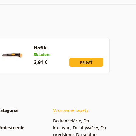
Nožík
Skladom
2,91 €
PRIDAŤ
ategória
Vzorované tapety
Do kancelárie
,
Do
miestnenie
kuchyne
,
Do obývačky
,
Do
predsiene
,
Do spálne