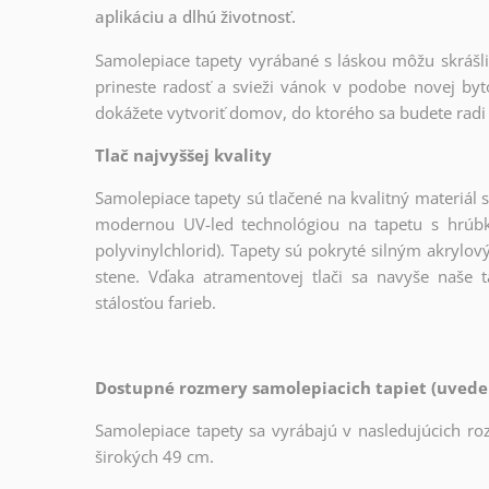
aplikáciu a dlhú životnosť.
Samolepiace tapety vyrábané s láskou môžu skrášliť
prineste radosť a svieži vánok v podobe novej byto
dokážete vytvoriť domov, do ktorého sa budete radi 
Tlač najvyššej kvality
Samolepiace tapety sú tlačené na kvalitný materiá
modernou UV-led technológiou na tapetu s hrúb
polyvinylchlorid). Tapety sú pokryté silným akrylo
stene. Vďaka atramentovej tlači sa navyše naše
stálosťou farieb.
Dostupné rozmery samolepiacich tapiet (uveden
Samolepiace tapety sa vyrábajú v nasledujúcich ro
širokých 49 cm.