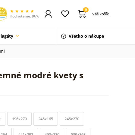
0
Váš košík
Hodnotenie: 96%
Plagáty
Všetko o nákupe
ami
jemné modré kvety s
2
196x270
245x165
245x270
x264
441x297
490x330
539x363