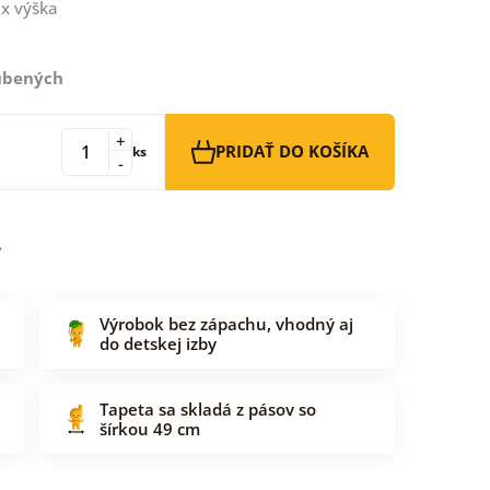
x výška
ľúbených
+
PRIDAŤ DO KOŠÍKA
ks
-
Výrobok bez zápachu, vhodný aj
do detskej izby
Tapeta sa skladá z pásov so
šírkou 49 cm