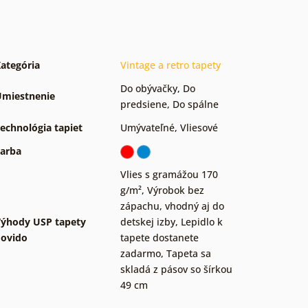
ategória
Vintage a retro tapety
Do obývačky
,
Do
miestnenie
predsiene
,
Do spálne
echnológia tapiet
Umývateľné
,
Vliesové
arba
Vlies s gramážou 170
g/m²
,
Výrobok bez
zápachu, vhodný aj do
ýhody USP tapety
detskej izby
,
Lepidlo k
ovido
tapete dostanete
zadarmo
,
Tapeta sa
skladá z pásov so šírkou
49 cm