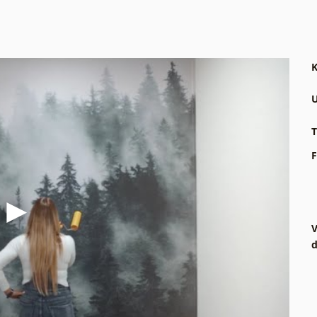
K
U
T
F
V
d