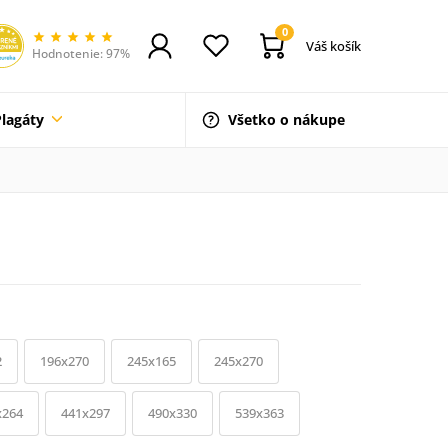
0
Váš košík
Hodnotenie: 97%
Plagáty
Všetko o nákupe
2
196x270
245x165
245x270
x264
441x297
490x330
539x363