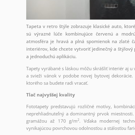
Tapeta v retro štýle zobrazuje klasické auto, kto
sú výrazné lúče kombinujúce červenú a modrú
atmosféra je hravá a plná spomienok na zlaté č
interiérov, kde chcete vytvoriť jedinečný a štýlový
a jednoduchú aplikáciu.
Tapety vyrábané s láskou môžu skrášliť interiér aj u
a svieži vánok v podobe novej bytovej dekorácie. 
ktorého sa budete radi vracať.
Tlač najvyššej kvality
Fototapety predstavujú rozličné motívy, kombinác
neprehliadnuteľný a dominantný prvok miestnosti. T
2
gramážou až 170 g/m
. Vďaka modernej techno
vynikajúcou povrchovou odolnosťou a stálosťou fari