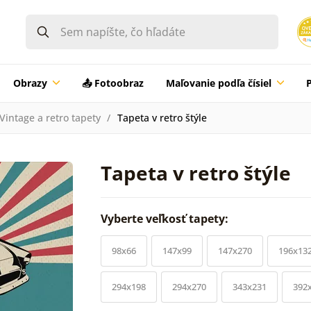
Obrazy
📤 Fotoobraz
Maľovanie podľa čísiel
Vintage a retro tapety
Tapeta v retro štýle
Tapeta v retro štýle
Vyberte veľkosť tapety:
98x66
147x99
147x270
196x13
294x198
294x270
343x231
392