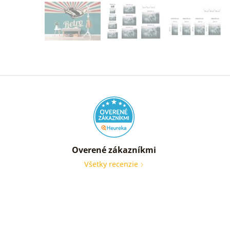
Overené zákazníkmi
Všetky recenzie
Som
veľmi
spoko
Obraz
je