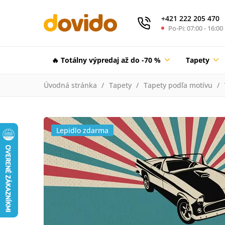
+421 222 205 470
Po-Pi: 07:00 - 16:00
🔥 Totálny výpredaj až do -70 %
Tapety
Úvodná stránka
Tapety
Tapety podľa motívu
Lepidlo zdarma