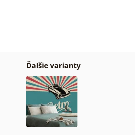
Žiadn
Overe
zákaz
29. 07
2026
Ďalšie varianty